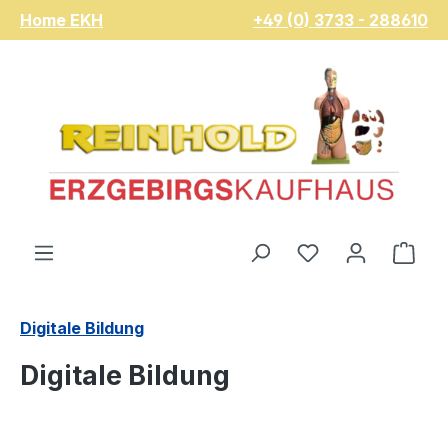
Home EKH
+49 (0) 3733 - 288610
Zum Hauptinhalt springen
Du hast 0 Pro
War
Digitale Bildung
Digitale Bildung