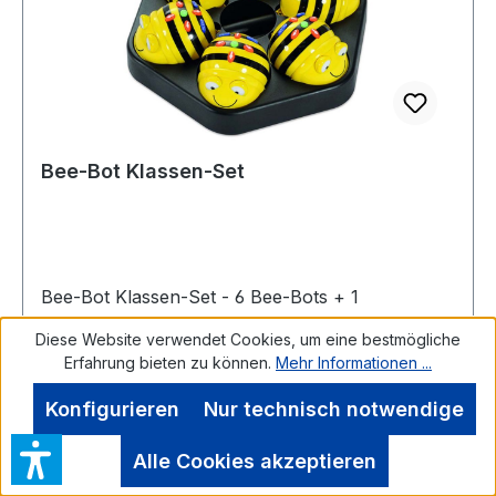
Bee-Bot Klassen-Set
Bee-Bot Klassen-Set - 6 Bee-Bots + 1
Ladestation - einfache Bedienung - Speicherung
Diese Website verwendet Cookies, um eine bestmögliche
von bis zu 200 Kommandos Was ist der Bee-Bot
Erfahrung bieten zu können.
Mehr Informationen ...
und was kann er? Bee-Bot ist ein spannender
neuer Bodenroboter für Kinder. Der gelb-
Konfigurieren
Nur technisch notwendige
schwarz gestreifte, einfach zu bedienende und
freundliche Roboter ist perfekt, um
Alle Cookies akzeptieren
Bewegungsabläufe zu planen, Vermutungen