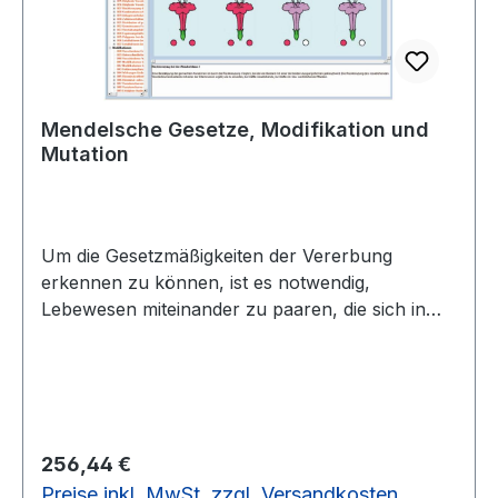
aus der Tumorcytogenetik.Interaktive Lehr- und
Lernmedien auf CD-ROM Erlaeuterung-
Interaktive CD-ROM.pdf
Mendelsche Gesetze, Modifikation und
Mutation
Um die Gesetzmäßigkeiten der Vererbung
erkennen zu können, ist es notwendig,
Lebewesen miteinander zu paaren, die sich in
bestimmten Merkmalen voneinander
unterscheiden. Die ersten planmäßigen
Kreuzungsversuche dieser Art hat der
Augustinerpater Gregor Mendel in den sechziger
Jahren des vorigen Jahrhunderts im Garten
Regulärer Preis:
256,44 €
seines Klosters in Brünn durchgeführt. Er
Preise inkl. MwSt. zzgl. Versandkosten
kreuzte Erbsenrassen miteinander und verfolgte