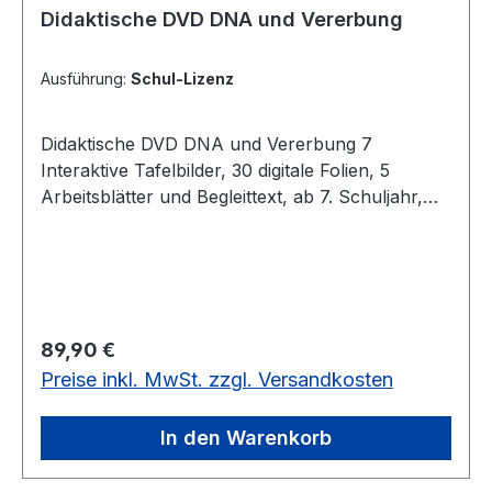
Didaktische DVD DNA und Vererbung
Ausführung:
Schul-Lizenz
Didaktische DVD DNA und Vererbung 7
Interaktive Tafelbilder, 30 digitale Folien, 5
Arbeitsblätter und Begleittext, ab 7. Schuljahr,
Biologie, DNA, Gene und Chromosomen sind die
Strukturen, die das genetische Material des
Menschen enthalten. Der Film stellt diese
Komponenten vor, erklärt was während der
Zellteilung (Meiose) geschieht und wie
Regulärer Preis:
89,90 €
genetisches Material vererbt wird. Anschauliche
Preise inkl. MwSt. zzgl. Versandkosten
Grafiken verdeutlichen den Aufbau des DNA-
Moleküls und erklären schrittweise die Prozesse
der Zellteilung. Der Film erläutert außerdem die
In den Warenkorb
Verwendung von Punnett-Quadraten, mit deren
Hilfe man die Genotypen-Verhältnisse bei