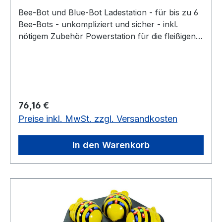
Bee-Bot und Blue-Bot Ladestation - für bis zu 6
Bee-Bots - unkompliziert und sicher - inkl.
nötigem Zubehör Powerstation für die fleißigen
Bienchen Sichere Ladestation für bis zu sechs
Bee-Bots gleichzeitig. Die Betriebszeit eines Bee-
Bots beträgt ca. 4 Stunden. Dann ist
Wiederaufladen erforderlich Lieferumfang 1x
Ladestation (ohne Bee-Bot) 1x Steckdosenkabel
Regulärer Preis:
76,16 €
für die Ladestation Downloads: Anleitung-Bee-
Preise inkl. MwSt. zzgl. Versandkosten
Bot Ladestation ohne Bee-Bots NEU
In den Warenkorb