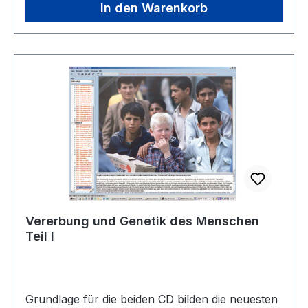
Gründe für die Inanspruchnahme genetischer
In den Warenkorb
Beratung, fruchtschädigende Wirkungen auf den
Feten, Risikoberechnungen,
Blutsverwandtschaft, Verhaltensgenetik, und
zahlreiche Bildbeispiele aus der
Zwillingsforschung, Stammbäume von
Merkmalsträgern.Neues, hervorragendes
Bildmaterial dient der visuellen
Informationsvermittlung, die ausführlichen
Erläuterungstexte tragen den didaktischen
Erfordernissen eines modernen Unterrichts
Rechnung.Interaktive Lehr- und Lernmedien auf
CD-ROM Erlaeuterung-Interaktive CD-ROM.pdf
Vererbung und Genetik des Menschen
Teil I
Grundlage für die beiden CD bilden die neuesten