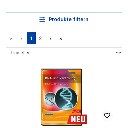
Produkte filtern
Seite
Seite
1
2