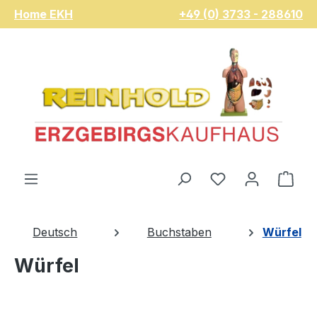
Home EKH
+49 (0) 3733 - 288610
Zum Hauptinhalt springen
Du hast 0 Pro
War
Deutsch
Buchstaben
Würfel
Würfel