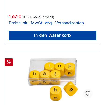
Regulärer Preis:
Verkaufspreis:
1,67 €
3,07 €
(45.6% gespart)
Preise inkl. MwSt. zzgl. Versandkosten
In den Warenkorb
Rabatt
%