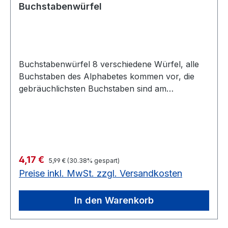
Buchstabenwürfel
Buchstabenwürfel 8 verschiedene Würfel, alle
Buchstaben des Alphabetes kommen vor, die
gebräuchlichsten Buchstaben sind am
häufigsten. Schachtel mit 8 Stück. Solange
Vorrat reicht noch 2 Stück auf Lager8
verschiedene Würfel, Würfelgröße 18 mm
Solange Vorrat reicht noch 2 Stück auf Lager
Regulärer Preis:
Verkaufspreis:
4,17 €
5,99 €
(30.38% gespart)
Preise inkl. MwSt. zzgl. Versandkosten
In den Warenkorb