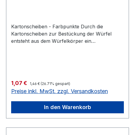
Kartonscheiben - Farbpunkte Durch die
Kartonscheiben zur Bestückung der Würfel
entsteht aus dem Würfelkörper ein
Mathematiklehrmittel. Die Kartonscheiben
können von den Kindern ohne Einsatz von
Klebstoff in die Würfel eingesetzt werden.
Farbpunke: 24 Farbpunkte rot, 24 Farbpunkte
blau sowie 6 Bankoscheiben Solange Vorrat
Regulärer Preis:
Verkaufspreis:
1,07 €
reicht noch 3 Stück auf Lager54
1,46 €
(26.71% gespart)
Preise inkl. MwSt. zzgl. Versandkosten
Farbpunktscheiben Solange Vorrat reicht
In den Warenkorb