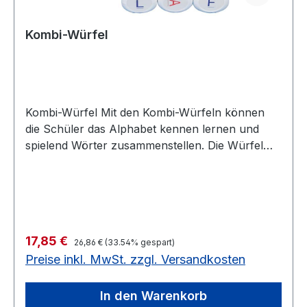
Kombi-Würfel
Kombi-Würfel Mit den Kombi-Würfeln können
die Schüler das Alphabet kennen lernen und
spielend Wörter zusammenstellen. Die Würfel
können Dank ihrer Anschaulichkeit und Dank
des herausfordernde Charakters sehr gut beim
lesen lernen eingesetzt werden. Der Satz enthält
8 Würfel mit Großbuchstaben: 3 Würfel mit
Vokalen in rot 5 Würfel mit Konsonanten in blau
Regulärer Preis:
Verkaufspreis:
17,85 €
In einer Kunststoffschachtel. Größe 5 cm
26,86 €
(33.54% gespart)
Preise inkl. MwSt. zzgl. Versandkosten
Solange Vorrat reicht noch 2 Stück auf
LagerWürfel (5 cm) mit Buchstaben Solange
Vorrat reicht noch 2 Stück auf Lager
In den Warenkorb