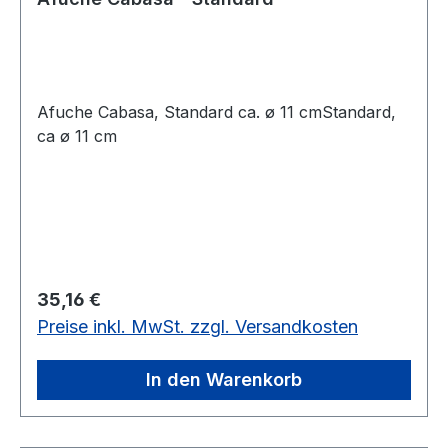
Afuche Cabasa, Standard ca. ø 11 cmStandard,
ca ø 11 cm
Regulärer Preis:
35,16 €
Preise inkl. MwSt. zzgl. Versandkosten
In den Warenkorb