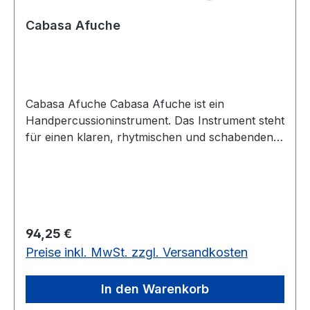
Cabasa Afuche
Cabasa Afuche Cabasa Afuche ist ein
Handpercussioninstrument. Das Instrument steht
für einen klaren, rhytmischen und schabenden
Sound. Durchmesser 11 cm Gesamthöhe 19,5 cm
Klangkörper 7 cm hochmit Stahlkugeln ø 11 cm
Regulärer Preis:
94,25 €
Preise inkl. MwSt. zzgl. Versandkosten
In den Warenkorb