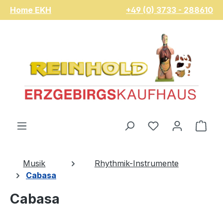
Home EKH
+49 (0) 3733 - 288610
Zum Hauptinhalt springen
Du hast 0 Pro
War
Musik
Rhythmik-Instrumente
Cabasa
Cabasa