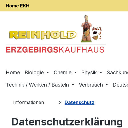
Home EKH
m Hauptinhalt springen
Zur Suche springen
Zur Hauptnavigation springen
Home
Biologie
Chemie
Physik
Sachkun
Technik / Werken / Basteln
Verbrauch
Deuts
Informationen
Datenschutz
Datenschutzerklärung