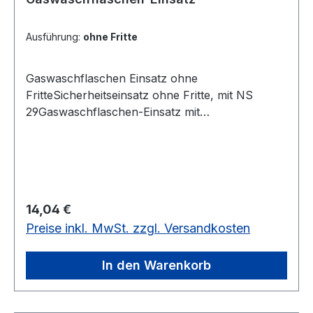
Ausführung:
ohne Fritte
Gaswaschflaschen Einsatz ohne
FritteSicherheitseinsatz ohne Fritte, mit NS
29Gaswaschflaschen-Einsatz mit
FritteSicherheitseinsatz mit Fritte und NS 29ohne
oder mit Fritte
Regulärer Preis:
14,04 €
Preise inkl. MwSt. zzgl. Versandkosten
In den Warenkorb