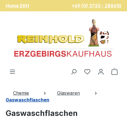
Home EKH
+49 (0) 3733 - 288610
Zum Hauptinhalt springen
Du hast 0 Pro
War
Chemie
Glaswaren
Gaswaschflaschen
Gaswaschflaschen