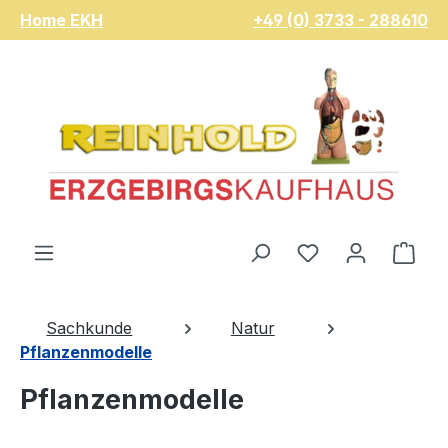
Home EKH
+49 (0) 3733 - 288610
Zum Hauptinhalt springen
Du hast 0 Pro
War
Sachkunde
Natur
Pflanzenmodelle
Pflanzenmodelle