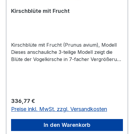
Kirschblüte mit Frucht
Kirschblüte mit Frucht (Prunus avium), Modell
Dieses anschauliche 3-teilige Modell zeigt die
Blüte der Vogelkirsche in 7-facher Vergrößerung
sowie eine Kirschfrucht in 3-facher
Vergrößerung. Die Kirschblüte lässt sich in 2
Hälften zerlegen, so dass der herausnehmbare
Fruchtknoten mit Griffel und Narbe sichtbar
wird. Größe: ca. 32,5 cm Gewicht: ca. 1 kg
Regulärer Preis:
336,77 €
Produktblatt-Blütenmodell-Kirschblüte3-teiliges
Preise inkl. MwSt. zzgl. Versandkosten
Modell, 3-fache Vergrößerung
In den Warenkorb