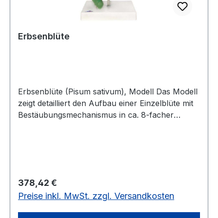
Erbsenblüte
Erbsenblüte (Pisum sativum), Modell Das Modell
zeigt detailliert den Aufbau einer Einzelblüte mit
Bestäubungsmechanismus in ca. 8-facher
Vergrößerung. Die detailgetreue Ausarbeitung ist
zur Veranschaulichung in 12 Teile zerlegbar. Auf
dem Sockel ist zusätzlich eine aufgeschnittene
reife Erbenschote in 3-facher Vergrößerung
dargestellt. Abmessungen: ca.25 x 20 x 35 cm
Regulärer Preis:
378,42 €
Produktblatt-Blütenmodell-Erbse12 Teile, 3-
Preise inkl. MwSt. zzgl. Versandkosten
facher Vergrößerung