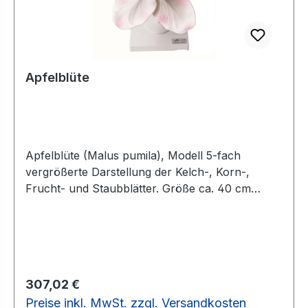
Hand, das die Blüte und ihre Eigenschaften so
realistisch wie möglich zeigt. Bitte beachten Sie:
Der gelbe Blütenstaub ist nicht als gefährlich
eingestuft und kann einfach mit Wasser ab- bzw.
ausgewaschen werden. Gewicht 0,75 kg
Apfelblüte
Produktblatt-Blütenmodell-Kartoffel8-fache
Größe
Apfelblüte (Malus pumila), Modell 5-fach
vergrößerte Darstellung der Kelch-, Korn-,
Frucht- und Staubblätter. Größe ca. 40 cm
Gewicht ca. 04, kg Produktblatt-Blütenmodell-
Apfelblüte5-fache Vergrößerung
Regulärer Preis:
307,02 €
Preise inkl. MwSt. zzgl. Versandkosten