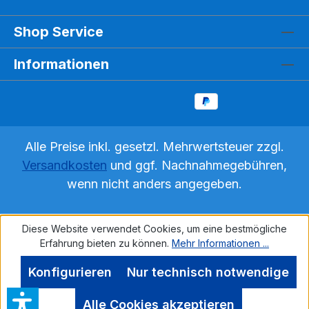
Modell beinhaltet folgende Einzelmodelle: -
Aufbau des Blütenstandes, 10fache
Shop Service
Vergrößerung - Aufbau der Einzelblüte, 20fache
Vergrößerung - Aufbau des Samenkorns mit
Informationen
Flugorgan, 20fache Vergrößerung Alle Einzel-
Modelle sind aus robustem Kunststoff gefertigt
und stehen stabil auf einem Sockel. Gewicht 2,4
kg Produktblatt-Blütenmodell-Löwenzahn10-
fache und 20-fache Vergrößerung
Alle Preise inkl. gesetzl. Mehrwertsteuer zzgl.
Versandkosten
und ggf. Nachnahmegebühren,
wenn nicht anders angegeben.
Diese Website verwendet Cookies, um eine bestmögliche
Erfahrung bieten zu können.
Mehr Informationen ...
Konfigurieren
Nur technisch notwendige
Alle Cookies akzeptieren