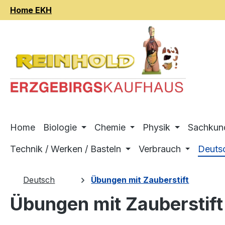
Home EKH
m Hauptinhalt springen
Zur Suche springen
Zur Hauptnavigation springen
Home
Biologie
Chemie
Physik
Sachkun
Technik / Werken / Basteln
Verbrauch
Deuts
Deutsch
Übungen mit Zauberstift
Übungen mit Zauberstift