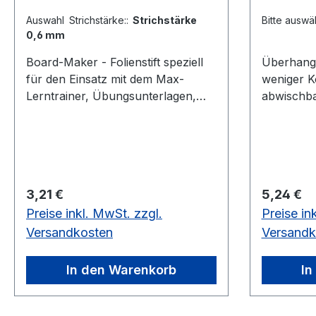
Auswahl Strichstärke::
Strichstärke
Bitte auswä
0,6 mm
Board-Maker - Folienstift speziell
Überhangtafel Viele 
für den Einsatz mit dem Max-
weniger K
Lerntrainer, Übungsunterlagen,
abwischba
Überhangtafeln,
einlegen o
Multiplikationstrainer geeignet: -
Arbeitshe
trocken abwischbar, lichtbeständig
ausführen,
- Schrift verwischt nicht (nach ca.
Format D
10 Sek.) - Integrierter Wischer am
erhältlich. Board Maker Eine
Regulärer Preis:
Regulärer
3,21 €
5,24 €
Stiftende für kleinere Korrekturen
passenden
Preise inkl. MwSt. zzgl.
Preise in
bei der Bearbeitung - Strichstärke
Übungsunt
0,6 mm oder 1,0 mmschwarz,
bestellen. Erklärung
Versandkosten
Versandk
verschiedene Strichstärke trocken
Überhangt
abwischbar für Überhangtafeln
Anleitung
In den Warenkorb
In
u.ä.
beschreib
Board Ma