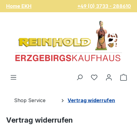
Home EKH
+49 (0) 3733 - 288610
Zum Hauptinhalt springen
Du hast 0 Pro
War
Shop Service
Vertrag widerrufen
Vertrag widerrufen