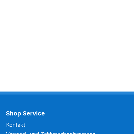
eraufbereitung.Seensani
 Seenrestaurierung. Bau
ion vom Kläranlagen.
lammanlageInteraktive
 Lernmedien auf CD-
Shop Service
Kontakt