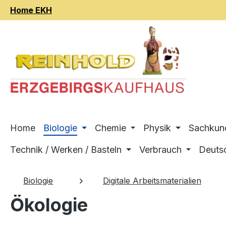
Home EKH
m Hauptinhalt springen
Zur Suche springen
Zur Hauptnavigation springen
Home
Biologie
Chemie
Physik
Sachkun
Technik / Werken / Basteln
Verbrauch
Deuts
Biologie
Digitale Arbeitsmaterialien
Ökologie