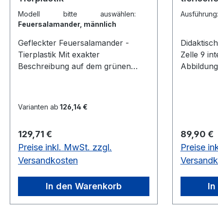
Modell bitte auswählen:
Ausführung
Feuersalamander, männlich
Gefleckter Feuersalamander -
Didaktische DVD
Tierplastik Mit exakter
Zelle 9 interaktive Übungen, 37
Beschreibung auf dem grünen
Abbildung
Sockel, unter einer transparenten
Begleittex
Staubschutzhaube. Gefleckter
Tierische 
Feuersalamander, Männchen,
von pflanz
Varianten ab
126,14 €
Salamandra s. salamandra Höhe
anderem i
7,5 cm, Breite 12 cm, Tiefe 12 cm,
Während p
Regulärer Preis:
Regulärer
129,71 €
89,90 €
Gewicht 0,2 kg Gefleckter
ihre Zellw
Preise inkl. MwSt. zzgl.
Preise in
Feuersalamander, Weibchen,
regelmäßi
Salamandra s. salamandra Höhe
sind tieri
Versandkosten
Versandk
7,5 cm, Breite 12 cm, Tiefe 12 cm,
geformt u
Gewicht 0,2 kgaus SOMSO-Plast®
unterschie
In den Warenkorb
In
annehmen.
Unterschi