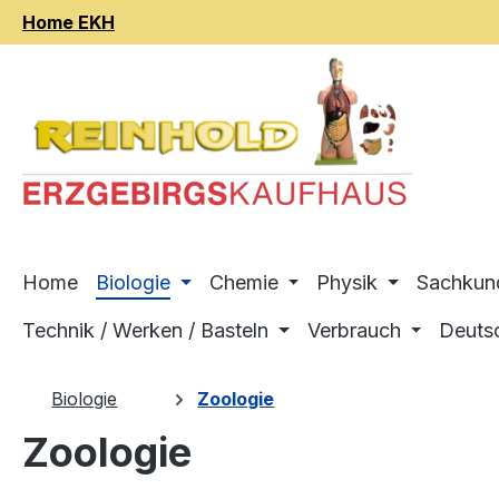
Home EKH
m Hauptinhalt springen
Zur Suche springen
Zur Hauptnavigation springen
Home
Biologie
Chemie
Physik
Sachkun
Technik / Werken / Basteln
Verbrauch
Deuts
Biologie
Zoologie
Zoologie