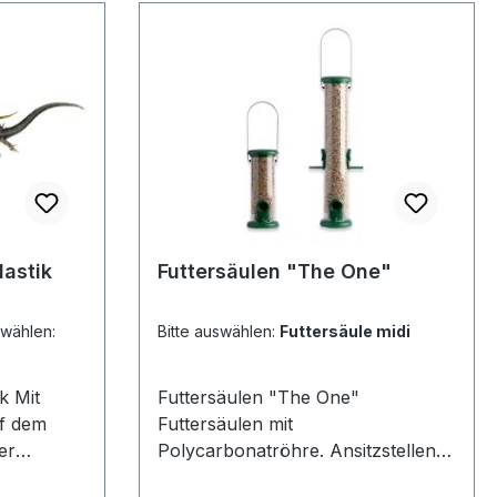
lastik
Futtersäulen "The One"
hlen:
Bitte auswählen:
Futtersäule midi
it
Futtersäulen "The One"
uf dem
Futtersäulen mit
er
Polycarbonatröhre. Ansitzstellen,
utzhaube.
Boden und Deckel aus