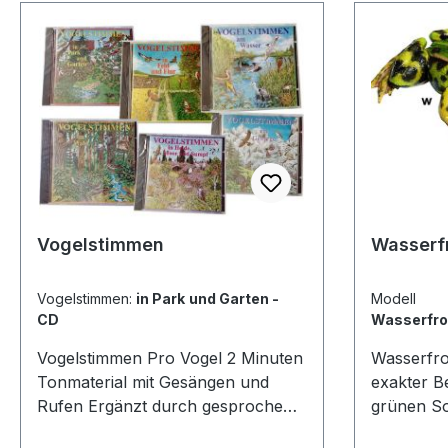
die meiste
tierischer
Film stell
Zellorgan
und erläut
Aufgaben 
Filmkapite
Zellaufba
genetische
Zellorgane
Zusammenf
Vogelstimmen
Wasserfr
DVD mit Film mit ca. 21 Minuten
Laufzeit -
Vogelstimmen:
in Park und Garten -
Modell 
37 Abbildu
CD
Wasserfro
Begleittext Video S-L: Die Sch
Vogelstimmen Pro Vogel 2 Minuten
Wasserfrosc
Lizenz gil
Tonmaterial mit Gesängen und
exakter B
Schulen 
Rufen Ergänzt durch gesprochene
grünen So
Medium da
Erläuterungen Begleittexte sind in
transpare
gespeiche