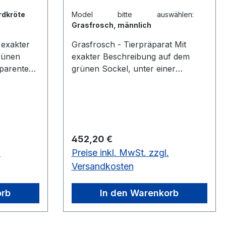
rdkröte
Model bitte auswählen:
Grasfrosch, männlich
Grasfrosch - Tierpräparat Mit
rünen
exakter Beschreibung auf dem
sparenten
grünen Sockel, unter einer
transparenten Staubschutzhaube.
he 7,5
Grasfrosch, Männchen, Rana
2 cm,
temporaria Höhe 7,5 cm, Breite 12
cm, Tiefe 12 cm, Gewicht 0,2 kg
he 7,5
Grasfrosch, Weibchen, Rana
Regulärer Preis:
452,20 €
2 cm,
temporaria Höhe 7,5 cm, Breite 12
.
Preise inkl. MwSt. zzgl.
O-Plast®
cm, Tiefe 12 cm, Gewicht 0,2
kgaus SOMSO-Plast®
Versandkosten
orb
In den Warenkorb