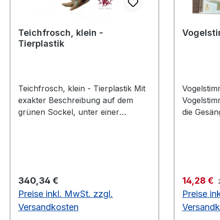
Teichfrosch, klein -
Vogelst
Tierplastik
Teichfrosch, klein - Tierplastik Mit
Vogelstimment
exakter Beschreibung auf dem
Vogelstim
grünen Sockel, unter einer
die Gesän
transparenten Staubschutzhaube.
Lautäuße
Kleiner Teichfrosch, Rana
heimische
lessonae Höhe 7,5 cm, Breite 12
und einfa
cm, Tiefe 12 cm, Gewicht 0,2
zuvor. In 
kgaus SOMSO-Plast®
einstellb
Regulärer Preis:
Verkaufsp
340,34 €
14,28 €
können Si
Preise inkl. MwSt. zzgl.
Preise in
Vogelkenn
überprüfe
Versandkosten
Versandk
erweitern