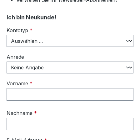
Verwalten Sie Ihr Newsletter-Abonnement
Ich bin Neukunde!
Persönliche Informationen
Kontotyp
*
Anrede
Vorname
*
Nachname
*