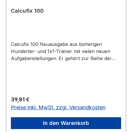
Vorschule und 1. Klasse (5-7 Jahre)
Calcufix 100
Calcufix 100 Neuausgabe aus bisherigen
Hunderter- und 1x1-Trainer mit vielen neuen
Aufgabenstellungen. Er gehört zur Reihe der
weltweit bekannten Kopfrechen-Trainer im
Grundschulbereich. Die Aufgaben sind dem
Unterrichtsstoff der 2./3. Klasse angepasst und
enthalten Probleme aller vier Grundrechenarten
im Zahlenraum bis 100. Zur Festigung und
Regulärer Preis:
39,81 €
Wiederholung arithmetischer
Preise inkl. MwSt. zzgl. Versandkosten
Aufgabenstellungen kann auch ein späterer
Einsatz sinnvoll sein. Inhalt: - transparentes
Zapfentablett - 49 Plättchen - 16
In den Warenkorb
Programmblätter - Ständiger Wechsel der