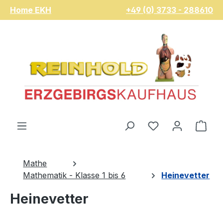
Home EKH
+49 (0) 3733 - 288610
Zum Hauptinhalt springen
Du hast 0 Pro
War
Mathe
Mathematik - Klasse 1 bis 6
Heinevetter
Heinevetter