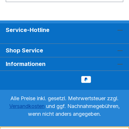
Aufgabenstellung und deren Darbietung. - Die
Verzahnung der Plättchen bestätigt eine richtige
Lösung sofort. - Kontrollierte Alleinarbeit:
Selbstkontrolle ohne fremde Hilfe und damit
Service-Hotline
differenzierte Stillarbeit: Bestimmung des eigenen
Arbeitstempos. Beschreibung - Calcufix
1001.430 Aufgaben zu allen Grundrechenarten
Shop Service
im Zahlenraum bis 100. ab 2. Klasse (7-9 Jahre)
Informationen
Alle Preise inkl. gesetzl. Mehrwertsteuer zzgl.
Versandkosten
und ggf. Nachnahmegebühren,
wenn nicht anders angegeben.