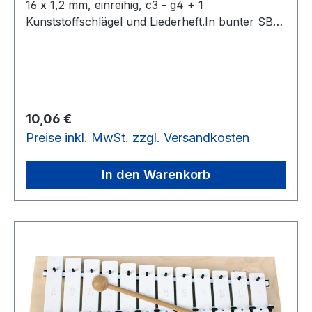
16 x 1,2 mm, einreihig, c3 - g4 + 1
Kunststoffschlägel und Liederheft.In bunter SB-
Verpackung.12 bunte Klangplatten, Stahl 16 x 1,2
mm
Regulärer Preis:
10,06 €
Preise inkl. MwSt. zzgl. Versandkosten
In den Warenkorb