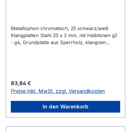
Metallophon chromatisch, 25 schwarz/weiß
Klangplatten Stahl 20 x 2 mm, mit Halbtönen g2
- g4, Grundplatte aus Sperrholz, klangrein
gestimmt, Rahmen auch Fichte, mit 2
Holzkugelschlägel.In einer Holzbox, zur
besseren Aufbewahrung und als
Resonazkasten.25 schwarz/weiß Klangplatten,
Stahl 20 x 2 mm
Regulärer Preis:
83,84 €
Preise inkl. MwSt. zzgl. Versandkosten
In den Warenkorb