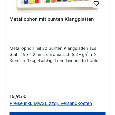
Metallophon mit bunten Klangplatten
Metallophon mit 20 bunten Klangplatten aus
Stahl 16 x 1,2 mm, chromatisch (c3 - g4) + 2
Kunststoffkugelschlägel und Liedheft.In bunter
SB-Verpackung.20 bunte Klangplatten, Stahl 16
x 1,2 mm
Regulärer Preis:
15,95 €
Preise inkl. MwSt. zzgl. Versandkosten