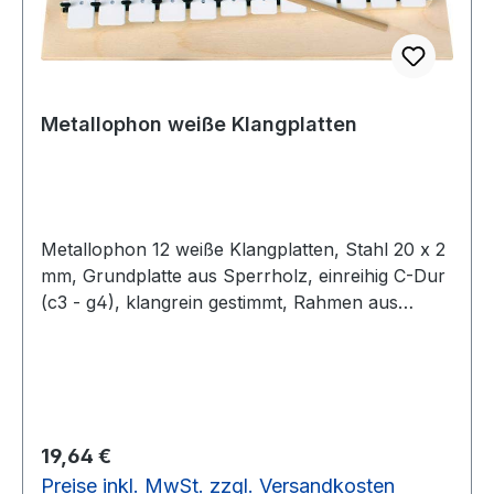
Metallophon weiße Klangplatten
Metallophon 12 weiße Klangplatten, Stahl 20 x 2
mm, Grundplatte aus Sperrholz, einreihig C-Dur
(c3 - g4), klangrein gestimmt, Rahmen aus
Fichte, mit 1 Holzkugelschlägel.In einer bunten
SB-Verpackung.12 weiße Klangplatten, Stahl 20
x 2 mm
Regulärer Preis:
19,64 €
Preise inkl. MwSt. zzgl. Versandkosten