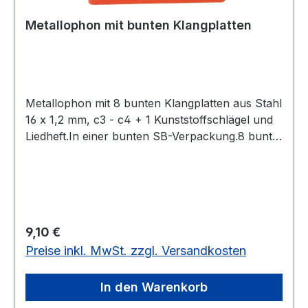
Metallophon mit bunten Klangplatten
Metallophon mit 8 bunten Klangplatten aus Stahl
16 x 1,2 mm, c3 - c4 + 1 Kunststoffschlägel und
Liedheft.In einer bunten SB-Verpackung.8 bunte
Klangplatten, Stahl 16 x 1,2 mm
Regulärer Preis:
9,10 €
Preise inkl. MwSt. zzgl. Versandkosten
In den Warenkorb