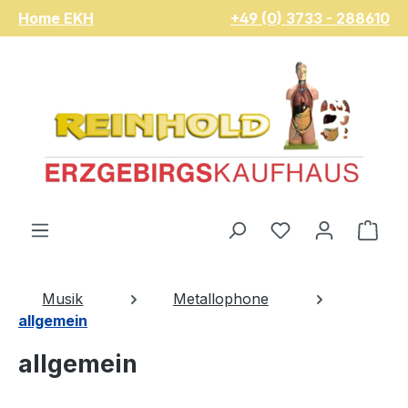
Home EKH
+49 (0) 3733 - 288610
Zum Hauptinhalt springen
Du hast 0 Pro
War
Musik
Metallophone
allgemein
allgemein