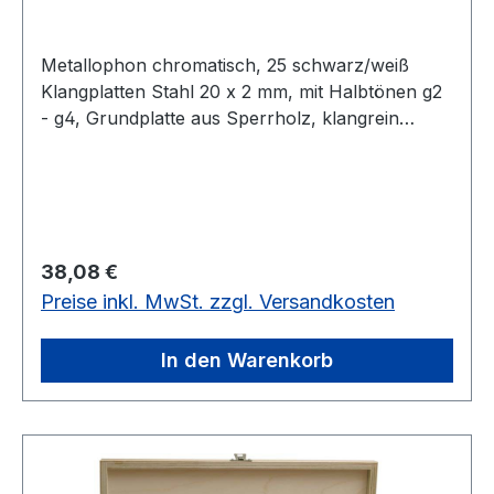
Metallophon chromatisch, 25 schwarz/weiß
Klangplatten Stahl 20 x 2 mm, mit Halbtönen g2
- g4, Grundplatte aus Sperrholz, klangrein
gestimmt, Rahmen auch Fichte, mit 2
Holzkugelschlägel.In einer bunten SB-
Verpackung. 25 schwarz/weiß Klangplatten,
Stahl 20 x 2 mm
Regulärer Preis:
38,08 €
Preise inkl. MwSt. zzgl. Versandkosten
In den Warenkorb