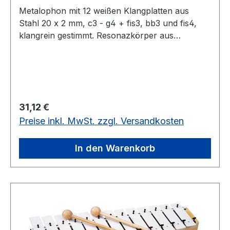
Metalophon mit 12 weißen Klangplatten aus
Stahl 20 x 2 mm, c3 - g4 + fis3, bb3 und fis4,
klangrein gestimmt. Resonazkörper aus
Fichtenholz. Mit 2 Holzkugelschlägeln.12 weiße
Klangplatten, Stahl 20 x 2 mm
Regulärer Preis:
31,12 €
Preise inkl. MwSt. zzgl. Versandkosten
In den Warenkorb