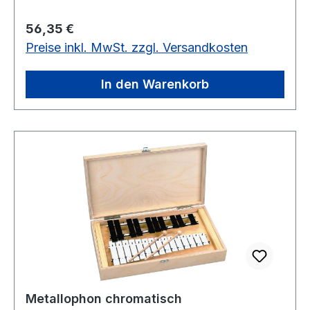
x 2 mm, in einer Holzbox
Regulärer Preis:
56,35 €
Preise inkl. MwSt. zzgl. Versandkosten
In den Warenkorb
Metallophon chromatisch