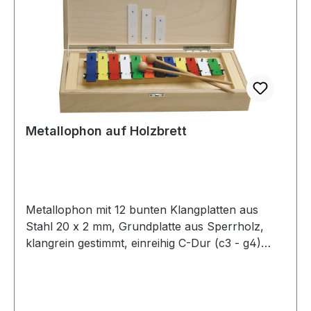
Metallophon auf Holzbrett
Metallophon mit 12 bunten Klangplatten aus
Stahl 20 x 2 mm, Grundplatte aus Sperrholz,
klangrein gestimmt, einreihig C-Dur (c3 - g4)
sowie 3 Halbtöne fis3, bb3 und fis4 + 2
Holzkugelschlägel.In einer Holzbox zur
besseren Aufbewahrung und als
Resonanzkasten.12 bunte Klangplatten, Stahl 20