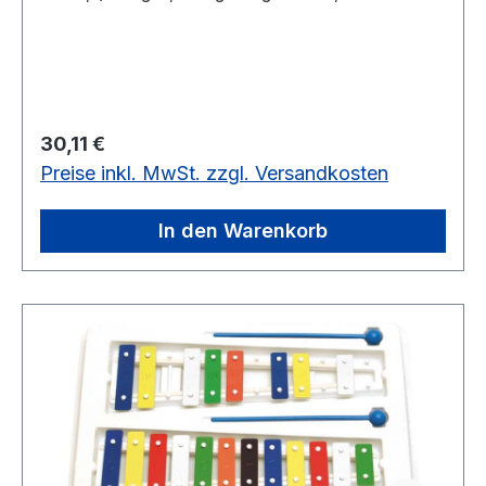
Holzkugelschlägel.In einer bunten SB-
Verpackung.20 schwarz/weiß Klangplatten,
Stahl 20 x 2 mm
Regulärer Preis:
30,11 €
Preise inkl. MwSt. zzgl. Versandkosten
In den Warenkorb