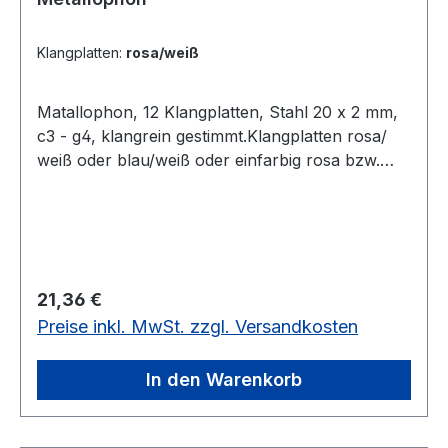
Klangplatten:
rosa/weiß
Matallophon, 12 Klangplatten, Stahl 20 x 2 mm,
c3 - g4, klangrein gestimmt.Klangplatten rosa/
weiß oder blau/weiß oder einfarbig rosa bzw.
blau.Je in bunter SB-Verpackung.12
Klangplatten, Stahl 20 x 2 mm, verschiedene
Ausführungen
Regulärer Preis:
21,36 €
Preise inkl. MwSt. zzgl. Versandkosten
In den Warenkorb