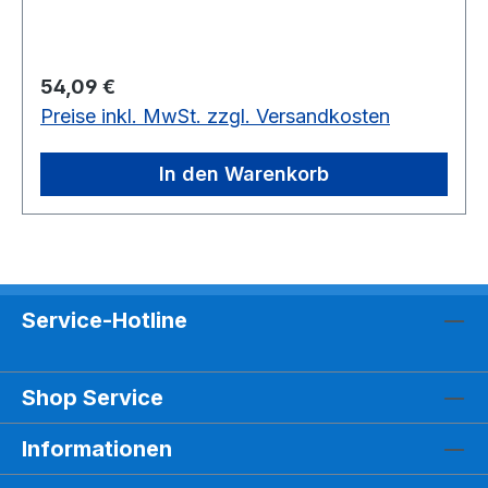
besseren Aufbewahrung und als
Resonanzkasten.12 weiße Klangplatten, Stahl 20
x 2 mm, in Holzbox
Regulärer Preis:
54,09 €
Preise inkl. MwSt. zzgl. Versandkosten
In den Warenkorb
Service-Hotline
Shop Service
Informationen