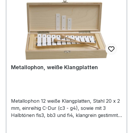
Metallophon, weiße Klangplatten
Metallophon 12 weiße Klangplatten, Stahl 20 x 2
mm, einreihig C-Dur (c3 - g4), sowie mit 3
Halbtönen fis3, bb3 und fi4, klangrein gestimmt,
Grundplatte aus Sperrholz, Rahmen aus Fichte,
mit 2 Holzkugelschlägel.In einer Holzbox zur