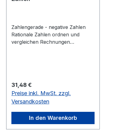
Zahlengerade - negative Zahlen
Rationale Zahlen ordnen und
vergleichen Rechnungen
veranschaulichen Magnetische
Zahlengerade zur Befestigung an
der Tafel. Aus stabiler Magnetfolie.
Länge 2 m- aus stabiler
Magnetfolie - für die Tafel - Länge
Regulärer Preis:
31,48 €
2 m
Preise inkl. MwSt. zzgl.
Versandkosten
In den Warenkorb