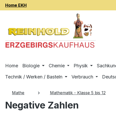
Home EKH
m Hauptinhalt springen
Zur Suche springen
Zur Hauptnavigation springen
Home
Biologie
Chemie
Physik
Sachkun
Technik / Werken / Basteln
Verbrauch
Deuts
Mathe
Mathematik - Klasse 5 bis 12
Negative Zahlen