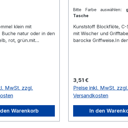
Bitte Farbe auswählen::
Tasche
mmel klein mit
Kunststoff Blockflöte, C
 Buche natur oder in den
mit Wischer und Grifftabe
lb, rot, grün.mit
barocke Griffweise.In de
 natur oder farbig
gelb, rot, grün, blau in e
TascheC-Sopran, baroc
Griffweise
 Preis:
Regulärer Preis:
3,51 €
kl. MwSt. zzgl.
Preise inkl. MwSt. zzgl
osten
Versandkosten
 den Warenkorb
In den Warenk