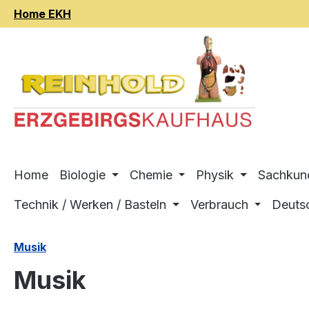
Home EKH
m Hauptinhalt springen
Zur Suche springen
Zur Hauptnavigation springen
Home
Biologie
Chemie
Physik
Sachkun
Technik / Werken / Basteln
Verbrauch
Deuts
Musik
Musik