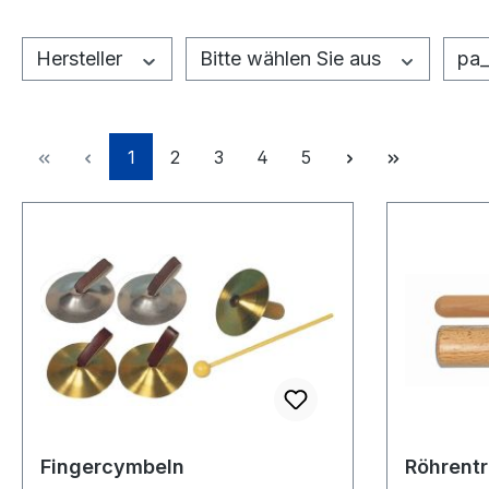
Hersteller
Bitte wählen Sie aus
pa
Seite
Seite
Seite
Seite
Seite
1
2
3
4
5
Fingercymbeln
Röhrent