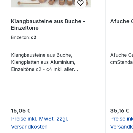
Klangbausteine aus Buche -
Afuche 
Einzeltöne
Einzelton:
c2
Klangbausteine aus Buche,
Afuche Ca
Klangplatten aus Aluminium,
cmStandar
Einzeltöne c2 - c4 inkl. aller
Halbtöne mit 1
Holzkugelschlägel.Klangplatten -
Alu
Regulärer Preis:
Regulärer
15,05 €
35,16 €
Preise inkl. MwSt. zzgl.
Preise in
Versandkosten
Versandk