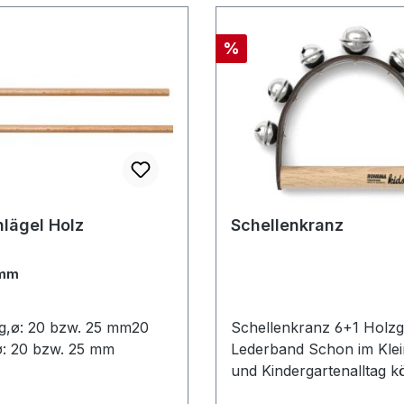
Rabatt
%
lägel Holz
Schellenkranz
 mm
g,ø: 20 bzw. 25 mm20
Schellenkranz 6+1 Holzgr
ø: 20 bzw. 25 mm
Lederband Schon im Kleinkind-
und Kindergartenalltag 
Schellenkränze die perf