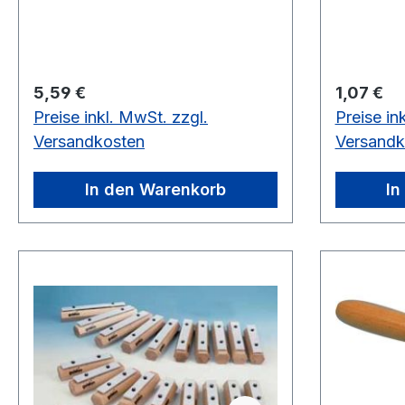
Regulärer Preis:
Regulärer
5,59 €
1,07 €
Preise inkl. MwSt. zzgl.
Preise in
Versandkosten
Versandk
In den Warenkorb
In