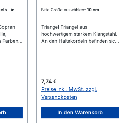
gelb in
Bitte Größe auswählen::
10 cm
-Sopran
Triangel Triangel aus
lle,
hochwertigem starkem Klangstahl.
n Farben:
An den Haltekordeln befinden sich
iner
griffige Holzkugeln. Mit Schlägel. In
ke
4 Größen: 10, 15, 20 oder 25 cm.
In 4 Größen: 10, 15, 20 oder 25
cm. 25 cm nur Solange Vorrat
reicht noch 1 Stück auf
Regulärer Preis:
7,74 €
LagerKlangstahl 8 mm ø,
.
Preise inkl. MwSt. zzgl.
verschiedene Größen
Versandkosten
orb
In den Warenkorb