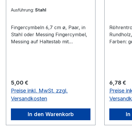
Ausführung:
Stahl
Fingercymbeln 6,7 cm ø, Paar, in
Röhrentro
Stahl oder Messing Fingercymbel,
Rundholz,
Messing auf Haltestab mit
Farben: ge
Kunststoffschlägel.6,7 cm ø
Rundholz,
verschiedene Ausführungen
Regulärer Preis:
Regulärer
5,00 €
6,78 €
Preise inkl. MwSt. zzgl.
Preise in
Versandkosten
Versandk
In den Warenkorb
In