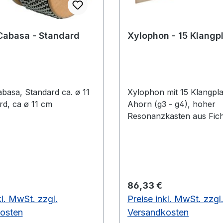
Cabasa - Standard
Xylophon - 15 Klangp
basa, Standard ca. ø 11
Xylophon mit 15 Klangpla
d, ca ø 11 cm
Ahorn (g3 - g4), hoher
Resonanzkasten aus Ficht
Holukugelschlägel.aus A
12 mm
 Preis:
Regulärer Preis:
86,33 €
kl. MwSt. zzgl.
Preise inkl. MwSt. zzgl
osten
Versandkosten