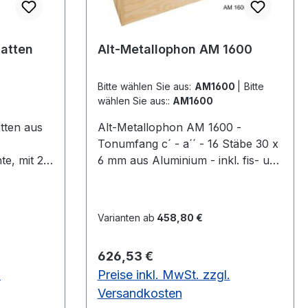
latten
Alt-Metallophon AM 1600
Bitte wählen Sie aus:
AM1600
|
Bitte
wählen Sie aus::
AM1600
tten aus
Alt-Metallophon AM 1600 -
Tonumfang c´ - a´´ - 16 Stäbe 30 x
e, mit 2
6 mm aus Aluminium - inkl. fis- und
horn, 25 x
b-Stäbe - flexible Stifte zur
Klangstabaufnahme -
Resonanzkasten aus 12mm starken
Varianten ab
458,80 €
Kiefernholz - Mehrfach-
Resonanzkammern für vollen
Regulärer Preis:
626,53 €
Klang - Griffleisten für einfachen
.
Preise inkl. MwSt. zzgl.
Transport - textilumwickelte
Auflagen für lange Haltbarkeit -
Versandkosten