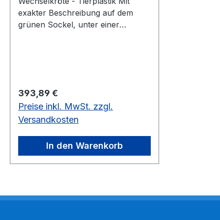
Wechselkröte - Tierplastik Mit
exakter Beschreibung auf dem
grünen Sockel, unter einer
transparenten Staubschutzhaube.
Wechselkröte, Bufo viridis Höhe
7,5 cm, Breite 12 cm, Tiefe 12 cm,
Gewicht 0,2 kgaus SOMSO-Plast®
Regulärer Preis:
393,89 €
Preise inkl. MwSt. zzgl.
Versandkosten
In den Warenkorb