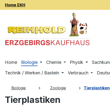
Home EKH
m Hauptinhalt springen
Zur Suche springen
Zur Hauptnavigation springen
Home
Biologie
Chemie
Physik
Sachkun
Technik / Werken / Basteln
Verbrauch
Deuts
Biologie
Zoologie
Tierplastiken
Tierplastiken