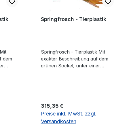
stik
Springfrosch - Tierplastik
Springfrosch - Tierplastik Mit
uf dem
exakter Beschreibung auf dem
er
grünen Sockel, unter einer
utzhaube.
transparenten Staubschutzhaube.
ix Höhe 6,5
Springfrosch, Rana dalmatina
9 cm,
Höhe 7,5 cm, Breite 12 cm, Tiefe 12
SO-Plast®
cm, Gewicht 0,1 kgaus SOMSO-
Plast®
Regulärer Preis:
315,35 €
.
Preise inkl. MwSt. zzgl.
Versandkosten