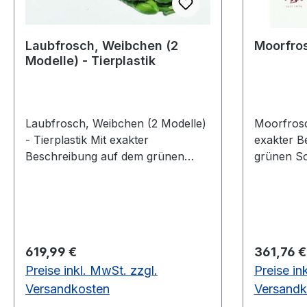
Laubfrosch, Weibchen (2
Moorfros
Modelle) - Tierplastik
Laubfrosch, Weibchen (2 Modelle)
Moorfrosch 
- Tierplastik Mit exakter
exakter B
Beschreibung auf dem grünen
grünen So
Sockel, unter einer transparenten
transpare
Staubschutzhaube. Laubfrosch,
Moorfrosc
Weibchen (2 Modelle), Hyla
cm, Breite
arborea Höhe 7,5 cm, Breite 12
Gewicht 0
cm, Tiefe 12 cm, Gewicht 0,1 kgaus
Regulärer Preis:
Regulärer
619,99 €
361,76 €
SOMSO-Plast®
Preise inkl. MwSt. zzgl.
Preise in
Versandkosten
Versandk