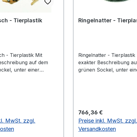
ch - Tierplastik
Ringelnatter - Tierpla
- Tierplastik Mit
Ringelnatter - Tierplastik Mit
eschreibung auf dem
exakter Beschreibung a
ckel, unter einer
grünen Sockel, unter ein
nten Staubschutzhaube.
transparenten Staubsch
h, Rana arvalis Höhe 7,5
Ringelnatter, Natrix natr
 12 cm, Tiefe 12 cm,
cm, Breite 32 cm, Tiefe 1
,1 kgaus SOMSO-Plast®
Gewicht 0,7 kgaus SOM
 Preis:
Regulärer Preis:
766,36 €
kl. MwSt. zzgl.
Preise inkl. MwSt. zzgl
osten
Versandkosten