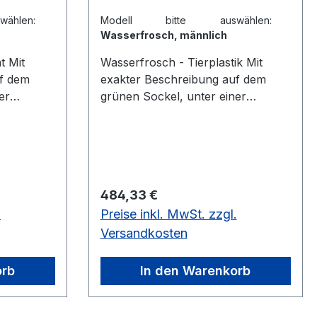
hlen:
Modell bitte auswählen:
Wasserfrosch, männlich
it
Wasserfrosch - Tierplastik Mit
uf dem
exakter Beschreibung auf dem
er
grünen Sockel, unter einer
utzhaube.
transparenten Staubschutzhaube.
 Rana
Wasserfrosch, Männchen, Rana
Breite 12
esculenta Höhe 7,5 cm, Breite 12
 0,2 kg
cm, Tiefe 12 cm, Gewicht 0,2 kg
Rana
Wasserfrosch, Weibchen, Rana
Regulärer Preis:
484,33 €
Breite 12
esculenta Höhe 7,5 cm, Breite 12
.
Preise inkl. MwSt. zzgl.
 0,2
cm, Tiefe 12 cm, Gewicht 0,2
kgaus SOMSO-Plast®
Versandkosten
orb
In den Warenkorb