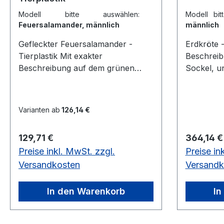
Modell bitte auswählen:
Modell bi
Feuersalamander, männlich
männlich
Gefleckter Feuersalamander -
Erdkröte - Tier
Tierplastik Mit exakter
Beschreib
Beschreibung auf dem grünen
Sockel, u
Sockel, unter einer transparenten
Staubschutzha
Staubschutzhaube. Gefleckter
Männchen
Feuersalamander, Männchen,
cm, Breite
Varianten ab
126,14 €
Salamandra s. salamandra Höhe
Gewicht 0,2 kg 
7,5 cm, Breite 12 cm, Tiefe 12 cm,
Weibchen,
Regulärer Preis:
Regulärer
129,71 €
364,14 €
Gewicht 0,2 kg Gefleckter
cm, Breite
Preise inkl. MwSt. zzgl.
Preise in
Feuersalamander, Weibchen,
Gewicht 
Salamandra s. salamandra Höhe
Versandkosten
Versandk
7,5 cm, Breite 12 cm, Tiefe 12 cm,
Gewicht 0,2 kgaus SOMSO-Plast®
In den Warenkorb
In