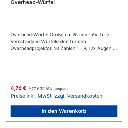
Overhead-Würfel
Overhead-Würfel Größe ca. 25 mm - 64 Teile
Verschiedene Würfelseiten für den
Overheadprojektor 40 Zahlen 1 - 9, 12x Augen 1
- 6 je 2x Rechenzeichen +; -; x; /; =; > Solange
Vorrat reicht noch 18 Stück auf LagerGröße ca
25 mm - 64 Teile Solange Vorrat reicht noch 18
Stück auf Lager
Regulärer Preis:
Verkaufspreis:
4,76 €
9,77 €
(51.28% gespart)
Preise inkl. MwSt. zzgl. Versandkosten
In den Warenkorb