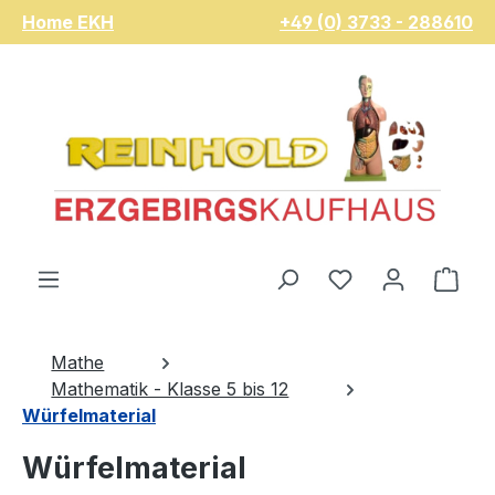
Home EKH
+49 (0) 3733 - 288610
Zum Hauptinhalt springen
Du hast 0 Pro
War
Mathe
Mathematik - Klasse 5 bis 12
Würfelmaterial
Würfelmaterial