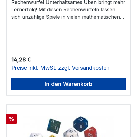
Rechenwürfel Unterhaltsames Üben bringt mehr
Lernerfolg! Mit diesen Rechenwürfeln lassen
sich unzählige Spiele in vielen mathematischen
Bereichen durchführen. Je 12 Würfel in 3
verschiedenen Farben im Beutel: - Dodekaeder
0-10 + Jocker (12 Flächen) - Dekaeder 0-9 (10
Flächen) - Solange Vorrat reicht noch 1 Stück
auf Lager25 mm ø, 12 Würfel in verschiedene
Regulärer Preis:
14,28 €
Farben und Formen Solange Vorrat reicht
Preise inkl. MwSt. zzgl. Versandkosten
In den Warenkorb
Rabatt
%