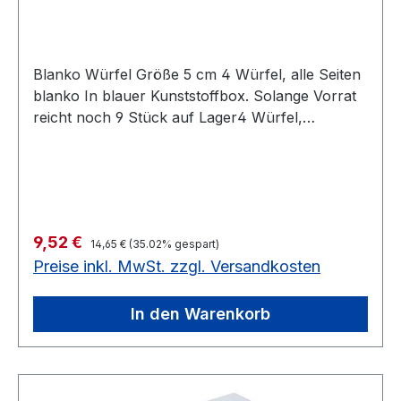
Blanko Würfel Größe 5 cm 4 Würfel, alle Seiten
blanko In blauer Kunststoffbox. Solange Vorrat
reicht noch 9 Stück auf Lager4 Würfel,
Würfelgröße 5 cm Solange Vorrat reicht noch 9
Stück auf Lager
Regulärer Preis:
Verkaufspreis:
9,52 €
14,65 €
(35.02% gespart)
Preise inkl. MwSt. zzgl. Versandkosten
In den Warenkorb