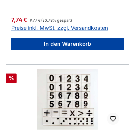
Regulärer Preis:
Verkaufspreis:
7,74 €
9,77 €
(20.78% gespart)
Preise inkl. MwSt. zzgl. Versandkosten
In den Warenkorb
Rabatt
%