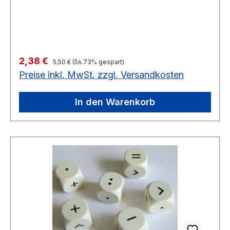
26 Stück auf Lager grün, noch 10 Stück auf
Lager 20 Flächen (1-20), 30 mm ø, Stück
Solange Vorrat reicht
Regulärer Preis:
Verkaufspreis:
2,38 €
5,50 €
(56.73% gespart)
Preise inkl. MwSt. zzgl. Versandkosten
In den Warenkorb