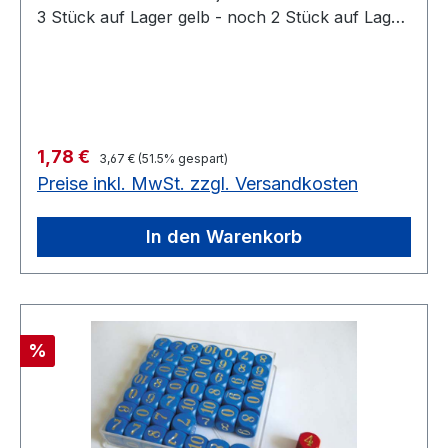
3 Stück auf Lager gelb - noch 2 Stück auf Lager
grün - noch 1 Stück auf Lager rot - noch 2
Stück auf Lager Solange Vorrat reichtø 20 mm,
in verschiedenen Farben Solange Vorrat reicht
Regulärer Preis:
Verkaufspreis:
1,78 €
3,67 €
(51.5% gespart)
Preise inkl. MwSt. zzgl. Versandkosten
In den Warenkorb
Rabatt
%