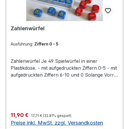
Zahlenwürfel
Ausführung:
Ziffern 0 - 5
Zahlenwürfel Je 49 Spielwürfel in einer
Plastikdose. - mit aufgedruckten Ziffern 0-5 - mit
aufgedruckten Ziffern 6-10 und 0 Solange Vorrat
reicht je noch 4 Stück auf Lager49 Spielwürfel,
Kantenlänge 14 mm Solange Vorrat reicht je
noch 4 Stück auf Lager
Regulärer Preis:
Verkaufspreis:
11,90 €
17,71 €
(32.81% gespart)
Preise inkl. MwSt. zzgl. Versandkosten