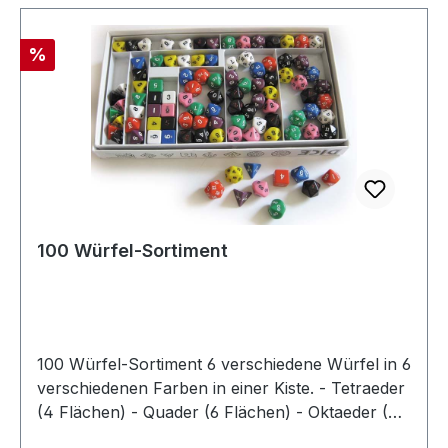
Rabatt
%
100 Würfel-Sortiment
100 Würfel-Sortiment 6 verschiedene Würfel in 6
verschiedenen Farben in einer Kiste. - Tetraeder
(4 Flächen) - Quader (6 Flächen) - Oktaeder (8
Flächen) - Dekaeder (10 Flächen) - Dodekaeder