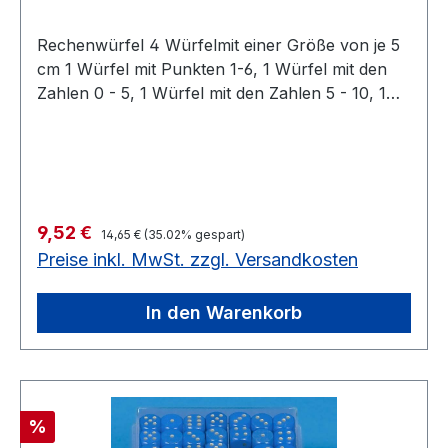
Rechenwürfel 4 Würfelmit einer Größe von je 5
cm 1 Würfel mit Punkten 1-6, 1 Würfel mit den
Zahlen 0 - 5, 1 Würfel mit den Zahlen 5 - 10, 1
Würfel mit 2x den Rechenzeichen + / - und x. In
blauer Kunststoff-Schachtel. Solange Vorrat
reicht noch 4 Stück auf Lager4 Würfel, Größe 5
cm Solange Vorrat reicht noch 4 Stück auf
Lager
Regulärer Preis:
Verkaufspreis:
9,52 €
14,65 €
(35.02% gespart)
Preise inkl. MwSt. zzgl. Versandkosten
In den Warenkorb
Rabatt
%