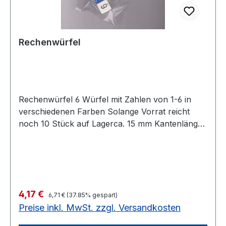
Rechenwürfel
Rechenwürfel 6 Würfel mit Zahlen von 1-6 in
verschiedenen Farben Solange Vorrat reicht
noch 10 Stück auf Lagerca. 15 mm Kantenlänge,
6-seitiger Würfel mit Zahlen Solange Vorrat
reicht noch 10 Stück auf Lager
Regulärer Preis:
Verkaufspreis:
4,17 €
6,71 €
(37.85% gespart)
Preise inkl. MwSt. zzgl. Versandkosten