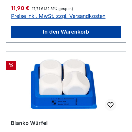
Regulärer Preis:
Verkaufspreis:
11,90 €
17,71 €
(32.81% gespart)
Preise inkl. MwSt. zzgl. Versandkosten
In den Warenkorb
Rabatt
%
Blanko Würfel