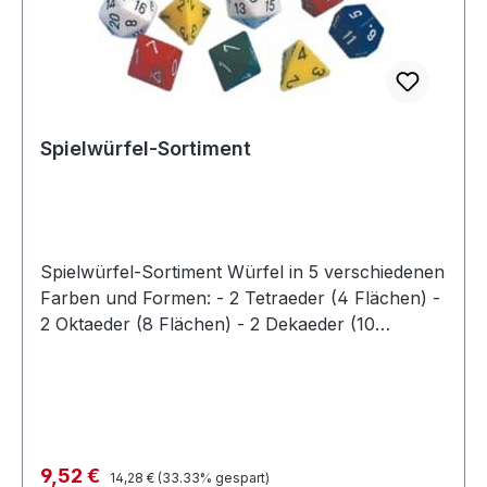
Spielwürfel-Sortiment
Spielwürfel-Sortiment Würfel in 5 verschiedenen
Farben und Formen: - 2 Tetraeder (4 Flächen) -
2 Oktaeder (8 Flächen) - 2 Dekaeder (10
Flächen) - 2 Dodekaeder (12 Flächen) - 2
Ikosaeder (20 Flächen) Solange Vorrat reicht
noch 9 Stück auf Lagerca 20 mm ø, 10 Würfel in
verschiedenen Farben und Formen Solange
Vorrat reicht
Regulärer Preis:
Verkaufspreis:
9,52 €
14,28 €
(33.33% gespart)