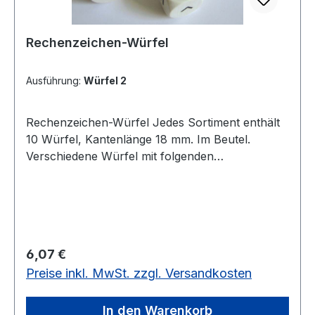
Rechenzeichen-Würfel
Ausführung:
Würfel 2
Rechenzeichen-Würfel Jedes Sortiment enthält
10 Würfel, Kantenlänge 18 mm. Im Beutel.
Verschiedene Würfel mit folgenden
Rechenzeichen: Würfel 2: = + + - x : Würfel 3: +
+ + - - -je 10 Würfel, Kantenlänge 18 cm
Regulärer Preis:
6,07 €
Preise inkl. MwSt. zzgl. Versandkosten
In den Warenkorb