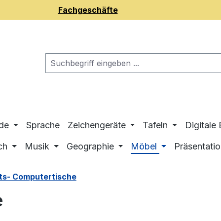
Fachgeschäfte
de
Sprache
Zeichengeräte
Tafeln
Digitale
ch
Musik
Geographie
Möbel
Präsentati
ts- Computertische
e