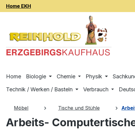
Home EKH
m Hauptinhalt springen
Zur Suche springen
Zur Hauptnavigation springen
Home
Biologie
Chemie
Physik
Sachkun
Technik / Werken / Basteln
Verbrauch
Deuts
Möbel
Tische und Stühle
Arbei
Arbeits- Computertisch