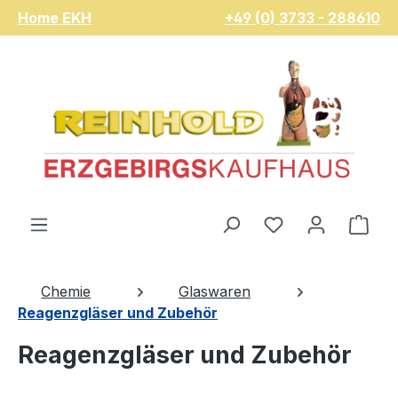
Home EKH
+49 (0) 3733 - 288610
Zum Hauptinhalt springen
Du hast 0 Pro
War
Chemie
Glaswaren
Reagenzgläser und Zubehör
Reagenzgläser und Zubehör