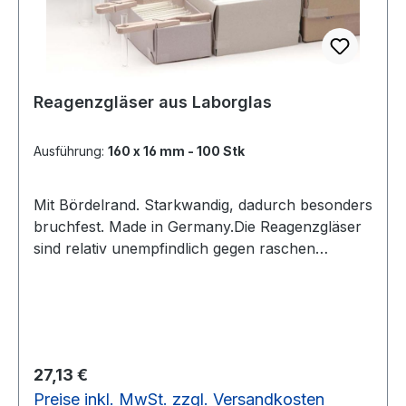
Reagenzgläser aus Laborglas
Ausführung:
160 x 16 mm - 100 Stk
Mit Bördelrand. Starkwandig, dadurch besonders
bruchfest. Made in Germany.Die Reagenzgläser
sind relativ unempfindlich gegen raschen
Temperaturwechsel und lokale
Erhitzung.Transformationstemperatur 525°C,
Säureklasse nach DIN 12116: S1, Laugenklasse
DIN SO 695: A2g.Größe - Anzahl - passende
Stopfen160 x 16 mm - 100 Stück - 18/14 mm -
Regulärer Preis:
27,13 €
Höhe 20 mm - Wandstärke: 0,8 mm180 x 18 mm
Preise inkl. MwSt. zzgl. Versandkosten
- 100 Stück - 21/16 mm - Höhe 25 mm -