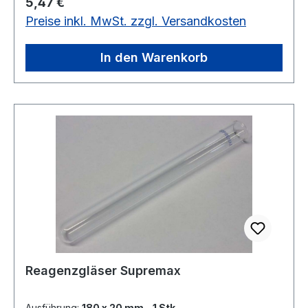
Regulärer Preis:
5,47 €
Preise inkl. MwSt. zzgl. Versandkosten
In den Warenkorb
Reagenzgläser Supremax
Ausführung:
180 x 20 mm - 1 Stk