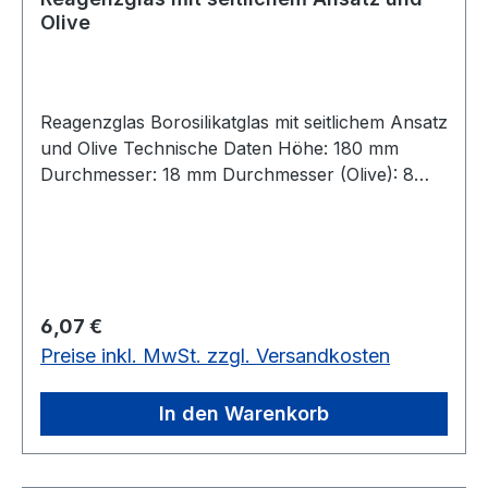
Olive
Reagenzglas Borosilikatglas mit seitlichem Ansatz
und Olive Technische Daten Höhe: 180 mm
Durchmesser: 18 mm Durchmesser (Olive): 8
mm8 mm ø Material: Boro
Regulärer Preis:
6,07 €
Preise inkl. MwSt. zzgl. Versandkosten
In den Warenkorb