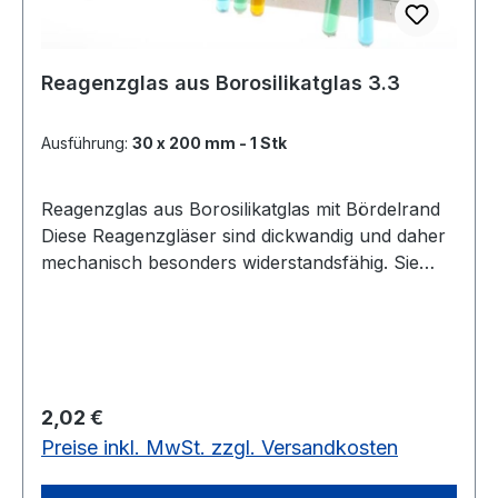
Reagenzglas aus Borosilikatglas 3.3
Ausführung:
30 x 200 mm - 1 Stk
Reagenzglas aus Borosilikatglas mit Bördelrand
Diese Reagenzgläser sind dickwandig und daher
mechanisch besonders widerstandsfähig. Sie
haben eine ausgezeichnete
Temperaturwechselbeständigkeit. Wandstärke:
1,0 - 1,4 mm 30 x 200 mm, 1 Stück 30 x 200
mm, Pack á 50 Stück30 x 200 mm, verschiedene
Abpackung
Regulärer Preis:
2,02 €
Preise inkl. MwSt. zzgl. Versandkosten