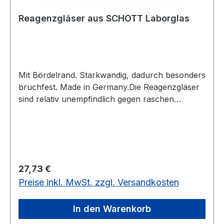
Reagenzgläser aus SCHOTT Laborglas
Mit Bördelrand. Starkwandig, dadurch besonders
bruchfest. Made in Germany.Die Reagenzgläser
sind relativ unempfindlich gegen raschen
Temperaturwechsel und lokale
Erhitzung.Transformationstemperatur 525°C,
Säureklasse nach DIN 12116: S1, Laugenklasse
DIN SO 695: A2g.Wandstärke:
1,0mmDurchmesser: 30mmLänge:
Regulärer Preis:
27,73 €
200mmPackung mit 46 StückPassende
Preise inkl. MwSt. zzgl. Versandkosten
Gummistopfen bitte extra bestellen. Diese finden
Sie unter Laborhilfsmitteln.200 x 30 mm - 46
Stück
In den Warenkorb