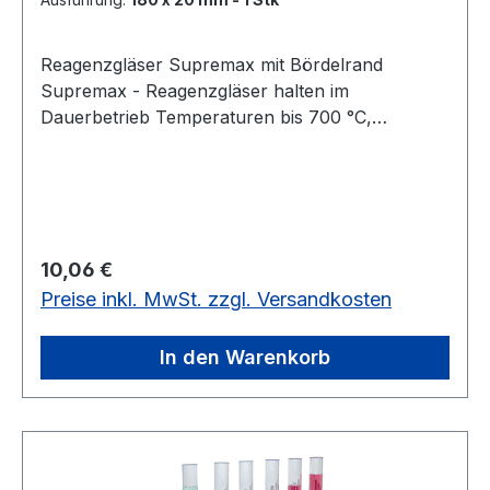
Reagenzgläser Supremax mit Bördelrand
Supremax - Reagenzgläser halten im
Dauerbetrieb Temperaturen bis 700 °C,
kurzzeitig auch höhere Temperaturbelastungen
aus. 160 x 16 mm - 10 Stück 180 x 20 mm - 1
Stückverschiedene Ausführungen
Regulärer Preis:
10,06 €
Preise inkl. MwSt. zzgl. Versandkosten
In den Warenkorb