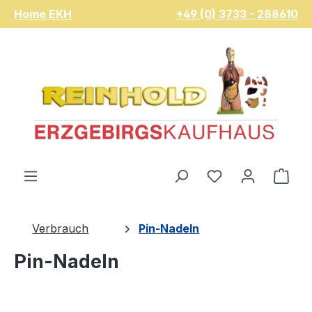
Home EKH
+49 (0) 3733 - 288610
Zum Hauptinhalt springen
Du hast 0 Pro
War
Verbrauch
Pin-Nadeln
Pin-Nadeln