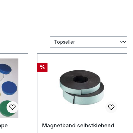
Rabatt
%
ppe
Magnetband selbstklebend