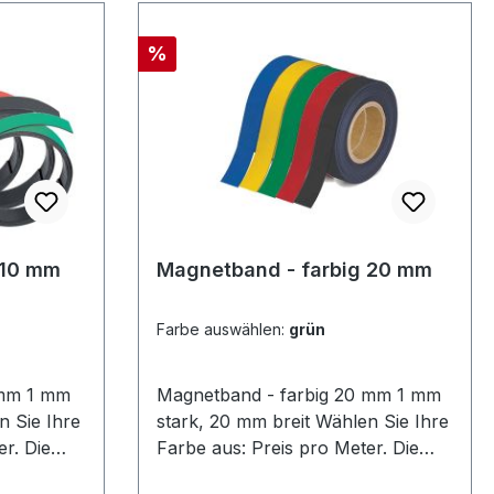
 10
Meteranzahl = Die Stückzahl1,7
hiedene
mm stark, Breite 40 oder 50 mm
Rabatt
%
Solange Vorrat reicht
 10 mm
Magnetband - farbig 20 mm
Farbe auswählen:
grün
1 mm
Magnetband - farbig 20 mm 1 mm
stark, 20 mm breit Wählen Sie Ihre
r. Die
Farbe aus: Preis pro Meter. Die
zahl
Meteranzahl = Die Stückzahl