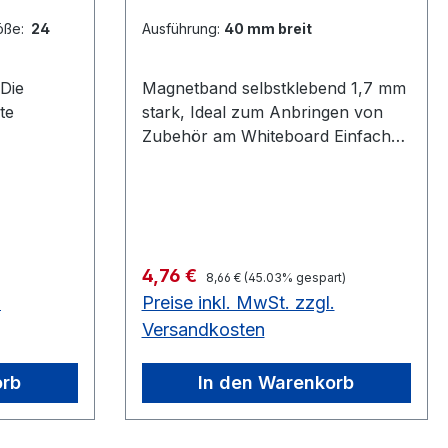
öße:
24
Ausführung:
40 mm breit
Magnetband selbstklebend 1,7 mm
te
stark, Ideal zum Anbringen von
Zubehör am Whiteboard Einfach
n speziell
einen Streifen Klebeband an einem
 ein
beliebigen kleinen Gegenstand
fläche
anbringen und ihn dann wie einen
te zum
Magneten benutzen Die
nd
gewünschte Länge einfach mit
Regulärer Preis:
Verkaufspreis:
4,76 €
ne Farben
einer Schere von der Rolle
8,66 €
(45.03% gespart)
.
Preise inkl. MwSt. zzgl.
edlicher
abschneiden Breite: 40 mm oder
50 mm Solange Vorrat reicht 40
Versandkosten
ähigkeit:
mm - noch 5 Stück auf Lager 50
att DIN
mm - noch 30 Stück auf Lager
orb
In den Warenkorb
Preis pro Meter Wählen Sie Ihre
gewünschte Breite aus: Die