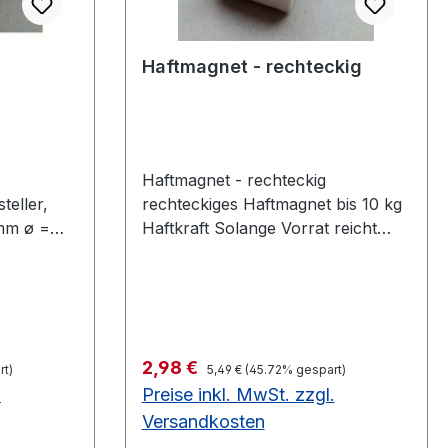
Haftmagnet - rechteckig
Haftmagnet - rechteckig
teller,
rechteckiges Haftmagnet bis 10 kg
 mm ø =
Haftkraft Solange Vorrat reicht
Stück auf
noch 12 Stück auf
raft 8000
Lagerrechteckiges Haftmagnet bis
len
10 kg Haftkraft Solange Vorrat
ße aus:
reicht
ß mit
Regulärer Preis:
Verkaufspreis:
2,98 €
ößen
rt)
5,49 €
(45.72% gespart)
.
Preise inkl. MwSt. zzgl.
Versandkosten