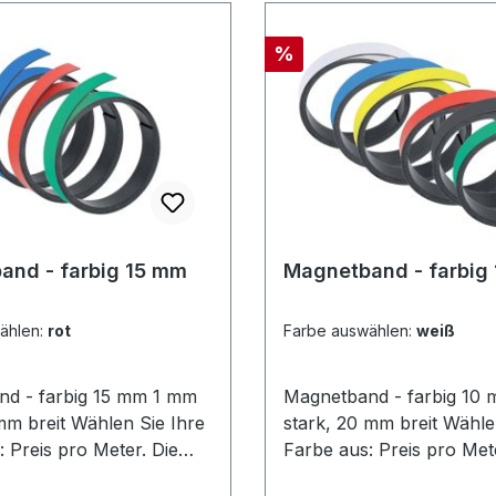
verschiedenen Farben, je
Stück.je 10 Stück, versc
Rabatt
%
Farben und Größen
and - farbig 15 mm
Magnetband - farbig
ählen:
rot
Farbe auswählen:
weiß
 - farbig 15 mm 1 mm
Magnetband - farbig 10 mm 
 Wählen Sie Ihre
stark, 20 mm breit Wählen Sie Ihre
 Preis pro Meter. Die
Farbe aus: Preis pro Mete
hl = Die Stückzahl
Meteranzahl = Die Stück