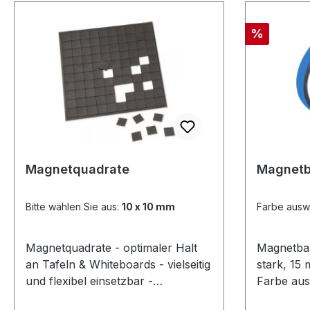
mm = 28 Stück pro Set, noch 5
Stück auf Lager Solange Vorrat
Rabatt
reicht Lieferung farblich was auf
%
Lager ist!verschiedene Formen
Solange Vorrat reicht
Magnetquadrate
Magnetb
Bitte wählen Sie aus:
10 x 10 mm
Farbe ausw
Magnetquadrate - optimaler Halt
Magnetband
an Tafeln & Whiteboards - vielseitig
stark, 15 mm breit
und flexibel einsetzbar -
Farbe aus:
selbstklebend Die Magnet-Haftis
Meteranza