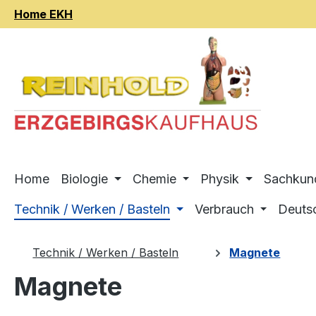
Home EKH
m Hauptinhalt springen
Zur Suche springen
Zur Hauptnavigation springen
Home
Biologie
Chemie
Physik
Sachkun
Technik / Werken / Basteln
Verbrauch
Deuts
Technik / Werken / Basteln
Magnete
Magnete