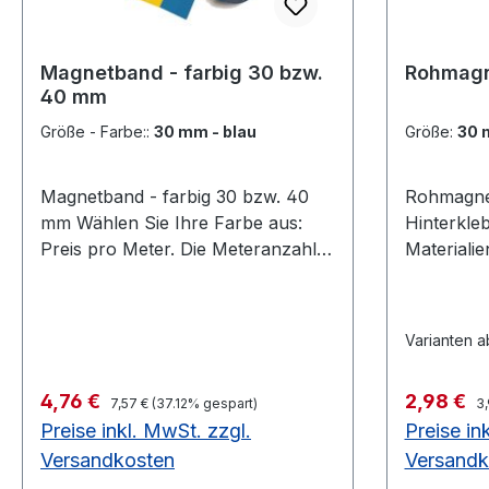
Magnetband - farbig 30 bzw.
Rohmag
40 mm
Größe - Farbe::
30 mm - blau
Größe:
30 
Magnetband - farbig 30 bzw. 40
Rohmagnete Geeign
mm Wählen Sie Ihre Farbe aus:
Hinterkle
Preis pro Meter. Die Meteranzahl =
Materialie
Die Stückzahl Solange Vorrat
mm, 20 m
reicht 1 mm stark, 30 mm breit
bzw. 6 mm stark J
blau - noch 10 Meter auf Lager
einer Pac
Varianten a
gelb - noch 8 Meter auf Lager rot
gewünschte G
- noch 17 Meter auf Lager
Vorrat re
Regulärer Preis:
Re
Verkaufspreis:
Verkaufsp
4,76 €
2,98 €
schwarz - noch 8 Meter auf Lager
7,57 €
(37.12% gespart)
ø - noch 
3,
Preise inkl. MwSt. zzgl.
Preise in
1 mm stark, 40 mm breit blau -
20 mm ø 
noch 8 Meter auf Lager rot - noch
Lager 30 
Versandkosten
Versandk
8 Meter auf Lager1 mm stark,
Packungen au