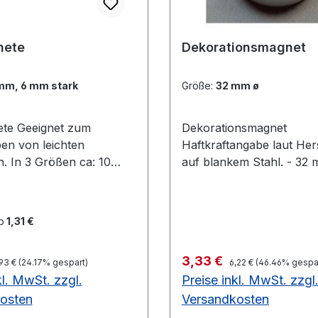
nete
Dekorationsmagnet
mm, 6 mm stark
Größe:
32 mm ø
et zum
Dekorationsmagnet
ben von leichten
Haftkraftangabe laut Hers
n. In 3 Größen ca: 10
auf blankem Stahl. - 32
m, 30 mm ca. 5 mm stark
Haftkraft 7000 - noch 6 
e 10 Stück in
Lager - 36 mm ø = Haftk
kung. Wählen Sie Ihre
- noch 62 Stück auf Lager Wäh
b
1,31 €
röße aus: Solange
Sie Ihre gewünschte Grö
icht Stärke 5 mm: 10 mm
Solange Vorrat reichtwei
gulärer Preis:
Regulärer Preis:
reis:
Verkaufspreis:
3,33 €
31 Packungen auf Lager
93 €
(24.17% gespart)
Haken, verschiedene Gr
6,22 €
(46.46% gespa
kl. MwSt. zzgl.
Preise inkl. MwSt. zzgl
- noch 49 Packungen auf
Solange Vorrat reicht
mm ø - noch 50
osten
Versandkosten
f Lager Stärke 6