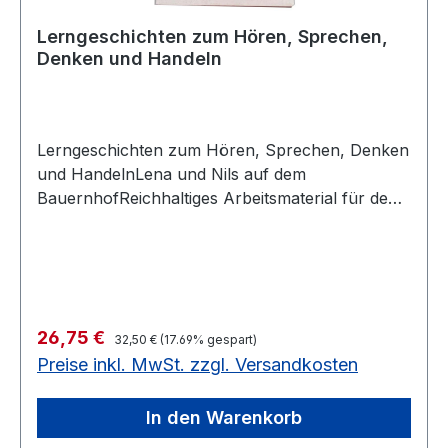
Lerngeschichten zum Hören, Sprechen,
Denken und Handeln
Lerngeschichten zum Hören, Sprechen, Denken
und HandelnLena und Nils auf dem
BauernhofReichhaltiges Arbeitsmaterial für den
fächer- und jahrgangsübergreifenden Unterricht,
das die individuelle Förderung und
Differenzierung im Unterricht ermöglicht:25
lustige und informative Lerngeschichten mit Lena
und Nils rund um das Thema Bauernhof bieten
Regulärer Preis:
Verkaufspreis:
26,75 €
mit vielfältigem Zusatzmaterial altersgerechte
32,50 €
(17.69% gespart)
Preise inkl. MwSt. zzgl. Versandkosten
Sachinformationen, regen zum eigenständigen
Denken an und fördern das soziale Lernen.Die
Geschichten knüpfen an die Alltagserfahrungen
In den Warenkorb
der Kinder an und greifen immer wieder Themen