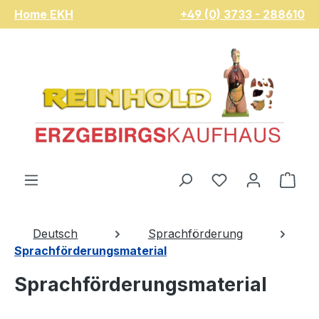
Home EKH
+49 (0) 3733 - 288610
Zum Hauptinhalt springen
Du hast 0 Pro
War
Deutsch
Sprachförderung
Sprachförderungsmaterial
Sprachförderungsmaterial