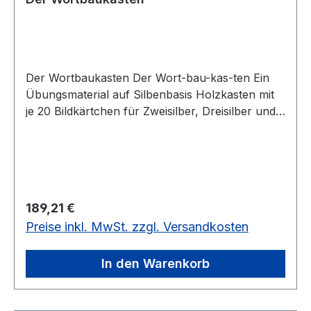
Der Wortbaukasten Der Wort-bau-kas-ten Ein
Übungsmaterial auf Silbenbasis Holzkasten mit
je 20 Bildkärtchen für Zweisilber, Dreisilber und
Viersilber mit den dazugehörigen Silbenplättchen
- 180 Stück Der Wortbaukasten enthält
Bildplättchen mit zwei-, drei-, und viersilbigen
Wörtern sowie die zugehörigen Silbenplättchen.
Auf der Rückseite jeder Bildkarte ist für die
Regulärer Preis:
189,21 €
Selbstkontrolle das Wort einmal zusammen und
Preise inkl. MwSt. zzgl. Versandkosten
einmal mit Silbentrennung aufgedruckt. Geeignet
für Schule, Therapie, Seniorenbeschäftigung
Präsentation-WortbaukastenEin Übungsmaterial
In den Warenkorb
auf Silbenbasis PraesentationErzg.pdf