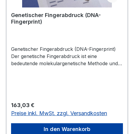
Genetischer Fingerabdruck (DNA-
Fingerprint)
Genetischer Fingerabdruck (DNA-Fingerprint)
Der genetische Fingerabdruck ist eine
bedeutende molekulargenetische Methode und
aus der Kriminalistik nicht mehr wegzudenken.
Weitere Anwendungsbeispiele sind z.B. die
Analyse von genetisch bedingten Krankheiten
oder die Identifizierung von Opfern nach
Unfällen oder Naturkatastrophen. In unserem
Regulärer Preis:
163,03 €
Kit liegen die durch Polymerase-Kettenreaktion
Preise inkl. MwSt. zzgl. Versandkosten
(engl. PCR) generierten DNA-Fragmente bereits
aufgetrennt vor, so dass nur die Elektrophorese
durchgeführt wird. Die DNA-Profile erlauben
In den Warenkorb