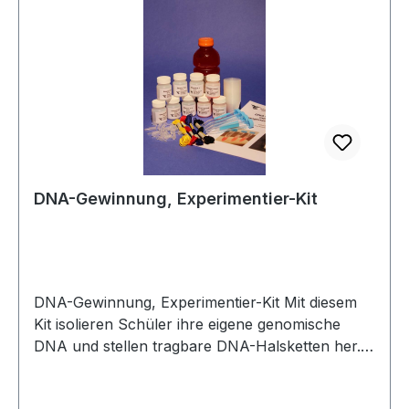
- 6 gleiche Farbkopien (zur Gruppenarbeit) - 1
schwarz/weiß KopiervorlageKit zum über die
DNA
DNA-Gewinnung, Experimentier-Kit
DNA-Gewinnung, Experimentier-Kit Mit diesem
Kit isolieren Schüler ihre eigene genomische
DNA und stellen tragbare DNA-Halsketten her.
Jeder Schüler extrahiert dabei mit einer
einfachen Methode nackte DNA aus Zellen