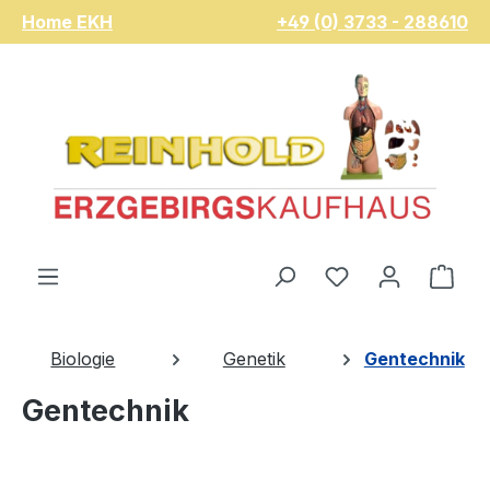
Home EKH
+49 (0) 3733 - 288610
Zum Hauptinhalt springen
Du hast 0 Pro
War
Biologie
Genetik
Gentechnik
Gentechnik