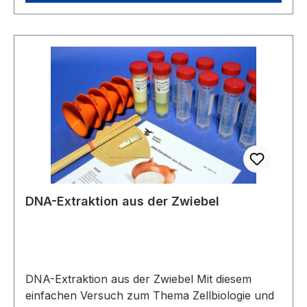
Rückschlüsse auf deren Herkunft (Täter, Opfer,
Verdächtige. Inhalt: Verschiedene DNA-
Fragmente, TAE-Elektrophoresepuffer, Agarose,
DNA-Färbekonzentrat. Ausreichend für 10
Einzelversuche. Einige Komponenten müssen bei
längerer Lagerung (mehr als 4 Wochen) bei -18
°C gelagert werden. Erforderliches Zubehör:
Elektrophoresekammer, passendes Netzgerät,
Mikropipetten mit Spitzen
DNA-Extraktion aus der Zwiebel
DNA-Extraktion aus der Zwiebel Mit diesem
einfachen Versuch zum Thema Zellbiologie und