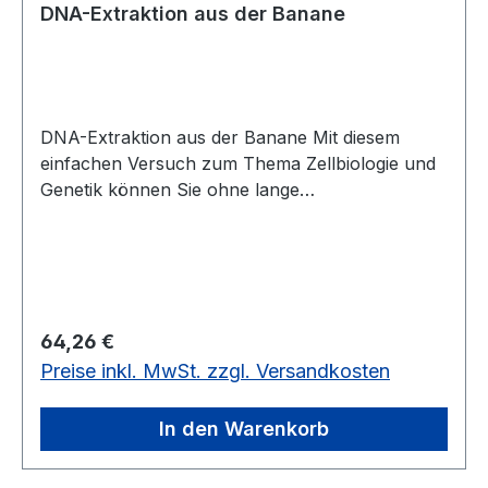
DNA-Extraktion aus der Banane
DNA-Extraktion aus der Banane Mit diesem
einfachen Versuch zum Thema Zellbiologie und
Genetik können Sie ohne lange
Vorbereitungszeit in einer Schulstunde
chromosomale DNA aus einer Banane isolieren.
Nach Aufschluss der Zellen wird DNA ausgefällt
und damit sichtbar. Ausreichend für 15
Einzelversuche. Inhalt: 80 ml Extraktionsmedium
Regulärer Preis:
64,26 €
8 ml DNA-Reagenz 1 Trichter 15 Papierfilter 15
Preise inkl. MwSt. zzgl. Versandkosten
Holzstäbchen ausführliche Versuchsanleitung
Die üblichen Laborgeräte wie Reagenzgläser und
Thermometer haben Sie in Ihrem eigenen
In den Warenkorb
Bestand. Außerdem brauchen Sie in
Eigenbeschaffung eine Banane und Spiritus oder