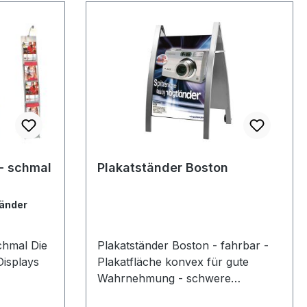
silber
H 1660 mm
 - schmal
Plakatständer Boston
tänder
mal Die
Plakatständer Boston - fahrbar -
Displays
Plakatfläche konvex für gute
Wahrnehmung - schwere
Für die
Ausführung (Stahl) sehr