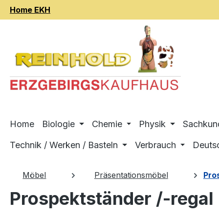
Home EKH
m Hauptinhalt springen
Zur Suche springen
Zur Hauptnavigation springen
Home
Biologie
Chemie
Physik
Sachkun
Technik / Werken / Basteln
Verbrauch
Deuts
Möbel
Präsentationsmöbel
Pro
Prospektständer /-regal