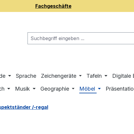
Fachgeschäfte
de
Sprache
Zeichengeräte
Tafeln
Digitale
ch
Musik
Geographie
Möbel
Präsentati
spektständer /-regal