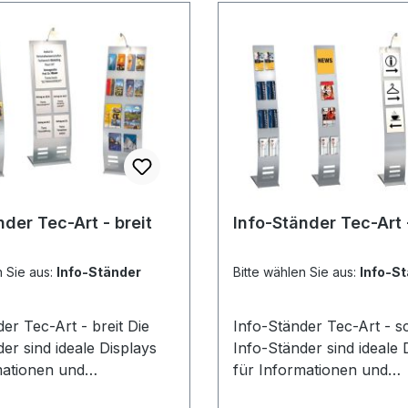
für 2x DIN-langFarbe: alu
Maße: B 300 x T 400 x 
nder Tec-Art - breit
Info-Ständer Tec-Art
n Sie aus:
Info-Ständer
Bitte wählen Sie aus:
Info-S
r Tec-Art - breit Die
Info-Ständer Tec-Art - sch
er sind ideale Displays
Info-Ständer sind ideale 
mationen und
für Informationen und
räsentationen. Für die
Prospektpräsentationen. 