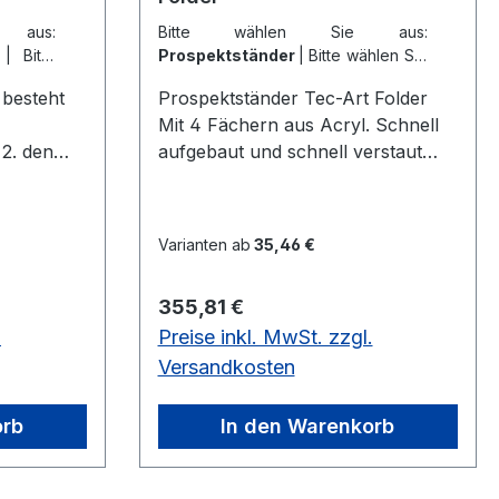
 aus:
Bitte wählen Sie aus:
c
|
Bitte
Prospektständer
|
Bitte wählen Sie
ständer
aus::
Prospektständer
t
Prospektständer Tec-Art Folder
Mit 4 Fächern aus Acryl. Schnell
 2. den
aufgebaut und schnell verstaut
estellen)
durch praktische Faltmechanik.
bis zu 12
Außerdem leicht zu transportieren,
elseitiger
auch im befüllten Zustand. Für den
Varianten ab
35,46 €
en. Die
sicheren Transport gibt es als
 entweder
Zubehör eine schwarze
Regulärer Preis:
355,81 €
in
Nylontasche. Fülltiefe je Fach: 43
.
Preise inkl. MwSt. zzgl.
hteiler
mm Leergewicht: 6 kg Höhe: 1550
mm auf 450 mm zusammenfaltbar
Versandkosten
Optional: Nylontaschemit
tten.
Faltmechanik, Farbe: alusilber,
orb
In den Warenkorb
ch DIN
Maße: B 260 x T 300 x H 1550 mm
chteiler