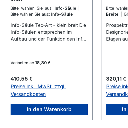
Bitte wählen Sie aus:
Info-Säule
|
Bitte wähl
Bitte wählen Sie aus::
Info-Säule
Breite
|
B
DIN A4 - 
Info-Säule Tec-Art - klein breit Die
Prospektre
Info-Säulen entsprechen im
Designorie
Aufbau und der Funktion den Info-
Etagen au
Ständern - sie haben aber den
Lochblec
Vorteil der doppelseitigen Nutzung.
Anschlagk
Für die Prospektpräsentation
Abschluss
Varianten ab
18,80 €
stehen drei unterschiedliche
he. Fahrb
Prospektfächer zur Verfügung und
Zwillingsle
Regulärer Preis:
Regulärer
410,55 €
320,11 €
zwar für DIN A4 Formate, DIN A5
Alusilber
Preise inkl. MwSt. zzgl.
Preise in
und DIN-lang (Faltprospekte). Die
340 x H 1
Prospektfächer erden in die
780 x T 
Versandkosten
Versandk
Metallfläche gesteckt, in die kleine,
Ausführu
fast unsichtbare Löcher gestanzt
12x DIN 
In den Warenkorb
In
sind. Plakattaschen aus Kunststoff
in Kristallglas-Optik haften mittels