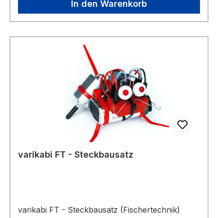
Montagewerkzeug und bebilderte Schritt-für-
In den Warenkorb
Schritt-Bauanleitung - Fördert motorischen
Fähigkeiten, Kreativität, Innovation und die
kognitive Entwicklung - Von Schulen
anerkanntes Lehrmaterial Hergestellt in
Deutschlandüber 220 Bauteile
Lehrmittelsortiment - Verkauf nur an Schulen
varikabi FT - Steckbausatz
varikabi FT - Steckbausatz (Fischertechnik)