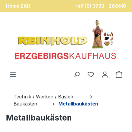
Home EKH
+49 (0) 3733 - 288610
Zum Hauptinhalt springen
Du hast 0 Pro
War
Technik / Werken / Basteln
Baukästen
Metallbaukästen
Metallbaukästen