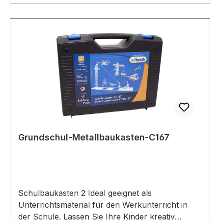
Montagewerkzeug und bebilderte Schritt-für-
Schritt-Bauanleitung - Fördert motorischen
Fähigkeiten, Kreativität, Innovation und die
kognitive Entwicklung Hergestellt in
Deutschland450 Bauteile im Kunststoffkoffer
Lehrmittelsortiment - Verkauf nur an Schulen
Grundschul-Metallbaukasten-C167
Schulbaukasten 2 Ideal geeignet als
Unterrichtsmaterial für den Werkunterricht in
der Schule. Lassen Sie Ihre Kinder kreativ