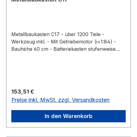
Metallbaukasten C17 - über 1200 Teile -
Werkzeug inkl. - Mit Getriebemotor (i=1:84) -
Bauhöhe 60 cm - Batteriekasten stufenweise
schaltbar - bebilderte Bauanleitung - 3 x
Babyzelle R14 erforderlichRiesenrad mit
Getriebemotor über 1200 Teile
Regulärer Preis:
153,51 €
Preise inkl. MwSt. zzgl. Versandkosten
In den Warenkorb