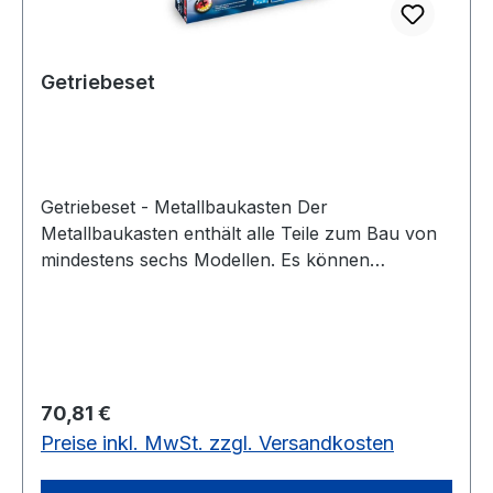
Getriebeset
Getriebeset - Metallbaukasten Der
Metallbaukasten enthält alle Teile zum Bau von
mindestens sechs Modellen. Es können
verschiedene Getriebevarianten gebaut werden.
Das Set beinhaltet über 220 Teile, inklusive eines
schaltbaren Batteriekastens. Die Bauteile
bestehen größtenteils aus verzinktem Bandstahl.
Das passende Montagewerkzeug und eine
Regulärer Preis:
70,81 €
detaillierte Bauanleitung sind im Lieferumfang des
Preise inkl. MwSt. zzgl. Versandkosten
Artikels enthalten. - Mindestens 6 verschiedene
Modelle baubar aus über 220 Teilen - Inkl.