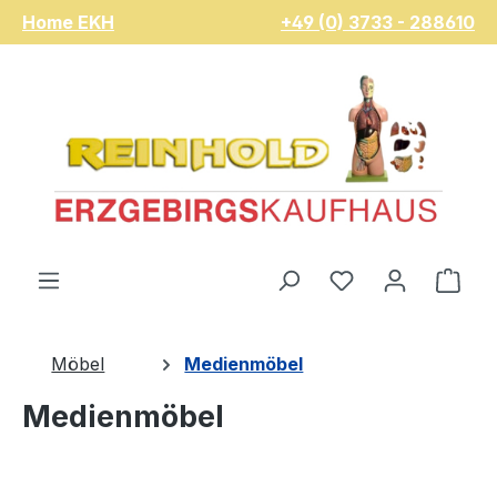
Home EKH
+49 (0) 3733 - 288610
Zum Hauptinhalt springen
Du hast 0 Pro
War
Möbel
Medienmöbel
Medienmöbel