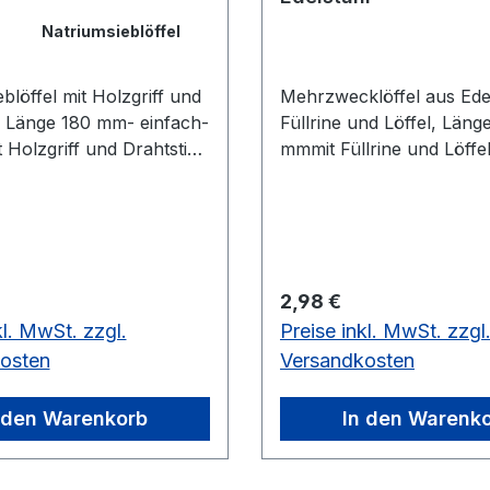
ung:
Natriumsieblöffel
blöffel mit Holzgriff und
Mehrzwecklöffel aus Edel
l, Länge 180 mm- einfach-
Füllrine und Löffel, Läng
 Holzgriff und Drahtstiel,
mmmit Füllrine und Löffe
0 mm verschiedene
190 mm
ngen
 Preis:
Regulärer Preis:
2,98 €
kl. MwSt. zzgl.
Preise inkl. MwSt. zzgl
osten
Versandkosten
 den Warenkorb
In den Warenk