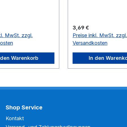
 Preis:
Regulärer Preis:
3,69 €
kl. MwSt. zzgl.
Preise inkl. MwSt. zzgl
osten
Versandkosten
 den Warenkorb
In den Warenk
Shop Service
Kontakt