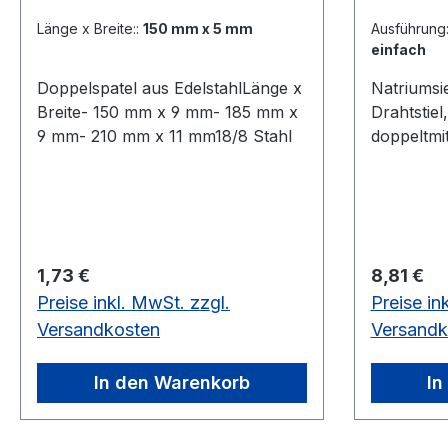
Länge x Breite::
150 mm x 5 mm
Ausführ
einfach
Doppelspatel aus EdelstahlLänge x
Natriumsie
Breite- 150 mm x 9 mm- 185 mm x
Drahtstie
9 mm- 210 mm x 11 mm18/8 Stahl
doppeltmit
Länge 18
Ausführu
Regulärer Preis:
Regulärer
1,73 €
8,81 €
Preise inkl. MwSt. zzgl.
Preise in
Versandkosten
Versandk
In den Warenkorb
In