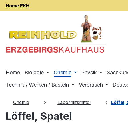
Home EKH
m Hauptinhalt springen
Zur Suche springen
Zur Hauptnavigation springen
Home
Biologie
Chemie
Physik
Sachkun
Technik / Werken / Basteln
Verbrauch
Deuts
Chemie
Laborhilfsmittel
Löffel,
Löffel, Spatel