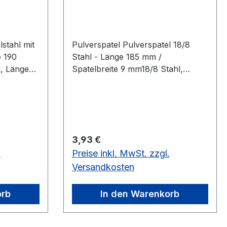
stahl mit
Pulverspatel Pulverspatel 18/8
e 190
Stahl - Länge 185 mm /
l, Länge
Spatelbreite 9 mm18/8 Stahl,
Länge 185 mm, Spatel-Breite 9 mm
Regulärer Preis:
3,93 €
.
Preise inkl. MwSt. zzgl.
Versandkosten
orb
In den Warenkorb