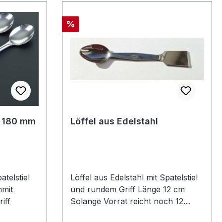
Rabatt
%
- 180 mm
Löffel aus Edelstahl
atelstiel
Löffel aus Edelstahl mit Spatelstiel
mmit
und rundem Griff Länge 12 cm
iff
Solange Vorrat reicht noch 12
Stück auf LagerLänge 12 cm