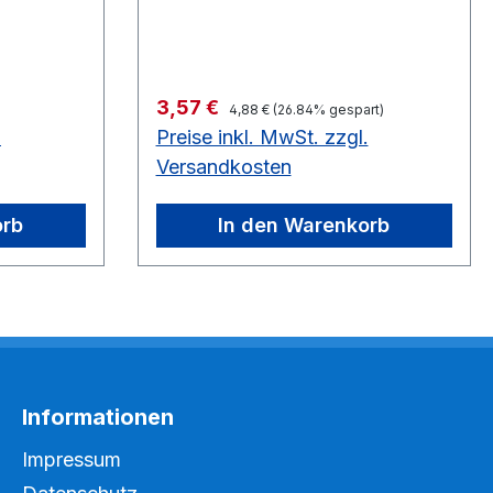
Solange Vorrat reicht noch 12
Stück auf Lager
Regulärer Preis:
Verkaufspreis:
3,57 €
4,88 €
(26.84% gespart)
.
Preise inkl. MwSt. zzgl.
Versandkosten
orb
In den Warenkorb
Informationen
Impressum