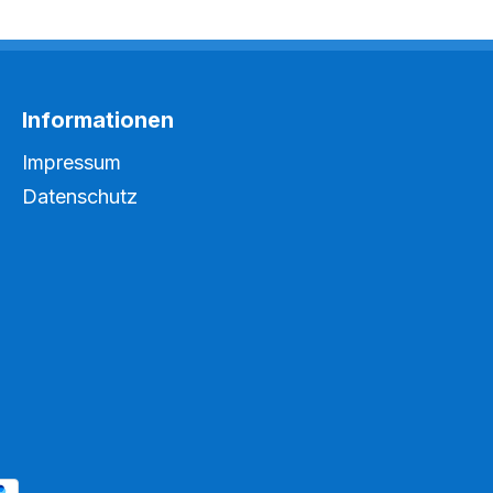
hes
kraft -
äften -
Geneigte
rpunktes -
Informationen
itiger
Impressum
e - Lose
Datenschutz
le -
r
ug,
 mit
-
e Ebene,
t Zeiger
chalen -
enscheibe
2 N -