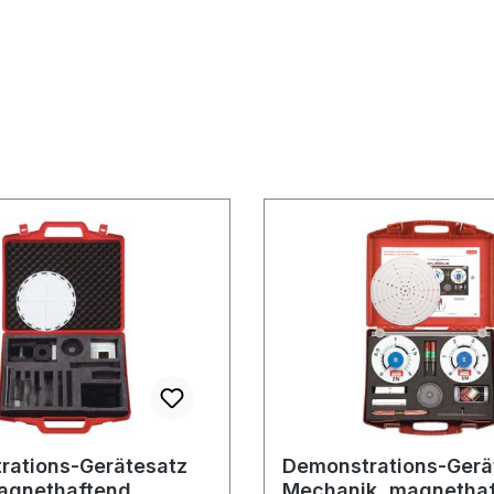
rations-Gerätesatz
Demonstrations-Gerä
magnethaftend
Mechanik, magnethaf