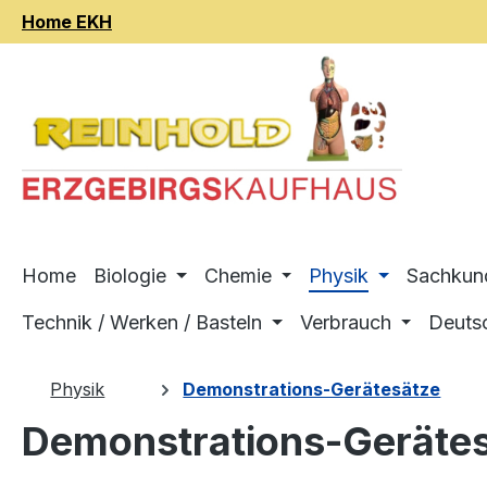
Home EKH
m Hauptinhalt springen
Zur Suche springen
Zur Hauptnavigation springen
Home
Biologie
Chemie
Physik
Sachkun
Technik / Werken / Basteln
Verbrauch
Deuts
Physik
Demonstrations-Gerätesätze
Demonstrations-Geräte