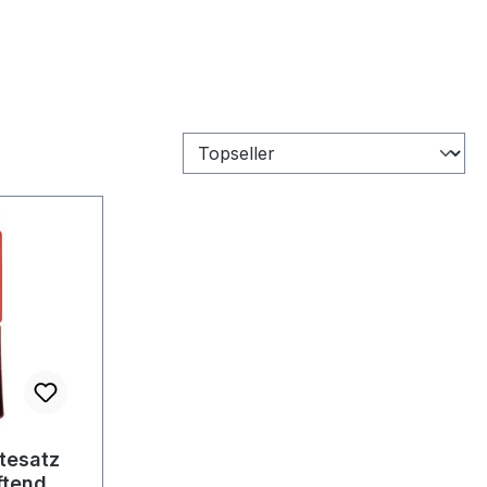
tesatz
tend