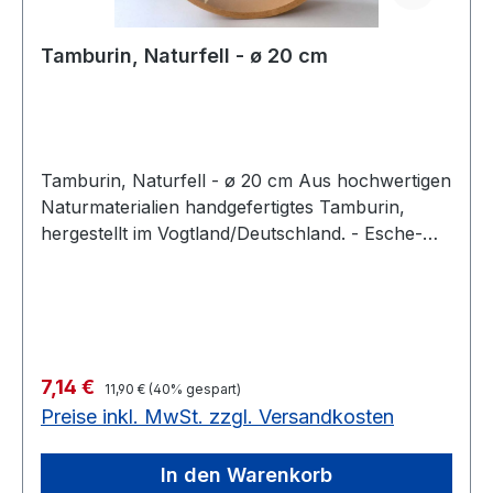
Tamburin, Naturfell - ø 20 cm
Tamburin, Naturfell - ø 20 cm Aus hochwertigen
Naturmaterialien handgefertigtes Tamburin,
hergestellt im Vogtland/Deutschland. - Esche-
oder Ahornholzreifen - mit Griff - mit Naturfell
bezogen - genagelt - ohne Schellen Solange
Vorrat reicht noch 6 Stück auf Lagerø 20 cm,
ohne Schellen Solange Vorrat reicht noch 7
Stück auf Lager
Regulärer Preis:
Verkaufspreis:
7,14 €
11,90 €
(40% gespart)
Preise inkl. MwSt. zzgl. Versandkosten
In den Warenkorb