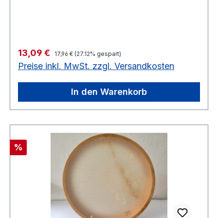
Regulärer Preis:
Verkaufspreis:
13,09 €
17,96 €
(27.12% gespart)
Preise inkl. MwSt. zzgl. Versandkosten
In den Warenkorb
Rabatt
%