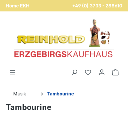
Home EKH
+49 (0) 3733 - 288610
Zum Hauptinhalt springen
Du hast 0 Pro
War
Musik
Tambourine
Tambourine