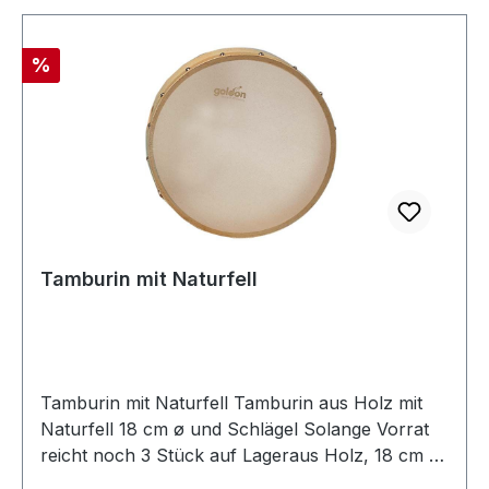
Rabatt
%
Tamburin mit Naturfell
Tamburin mit Naturfell Tamburin aus Holz mit
Naturfell 18 cm ø und Schlägel Solange Vorrat
reicht noch 3 Stück auf Lageraus Holz, 18 cm ø
Solange Vorrat reicht noch 3 Stück auf Lager