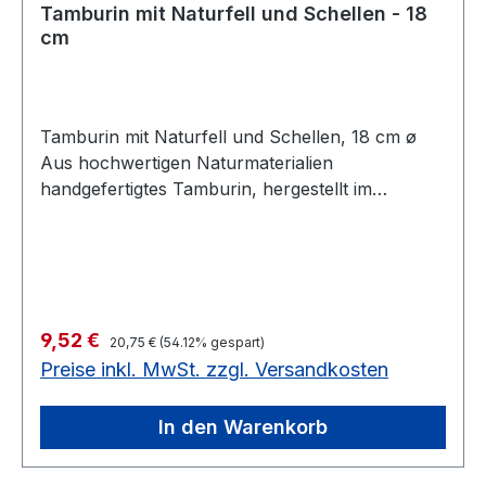
Tamburin mit Naturfell und Schellen - 18
cm
Tamburin mit Naturfell und Schellen, 18 cm ø
Aus hochwertigen Naturmaterialien
handgefertigtes Tamburin, hergestellt im
Vogtland/Deutschland. - Esche- oder
Ahornholzreifen - mit Griff - mit Naturfell
bezogen - genagelt - mit 3 Paar Schellen
Solange Vorrat reicht noch 12 Stück auf
Lageraus Holz, 18 cm ø Solange Vorrat reicht
Regulärer Preis:
Verkaufspreis:
9,52 €
noch 12 Stück auf Lager
20,75 €
(54.12% gespart)
Preise inkl. MwSt. zzgl. Versandkosten
In den Warenkorb