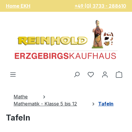
Home EKH
+49 (0) 3733 - 288610
Zum Hauptinhalt springen
Du hast 0 Pro
War
Mathe
Mathematik - Klasse 5 bis 12
Tafeln
Tafeln