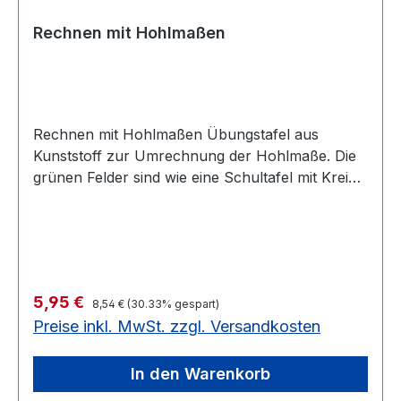
Rechnen mit Hohlmaßen
Rechnen mit Hohlmaßen Übungstafel aus
Kunststoff zur Umrechnung der Hohlmaße. Die
grünen Felder sind wie eine Schultafel mit Kreide
beschriftbar. Die Umrechnungstafel kann mit
Klebstreifen oder Magneten an der Wandtafel
befestigt werden und hilft als Daueraushang
beim Erlernen der Umrechnungen. Solange
Vorrat reicht noch 1 Stück auf Lager100 x 40 cm
Regulärer Preis:
Verkaufspreis:
5,95 €
Solange Vorrat reicht noch 1 Stück auf Lager
8,54 €
(30.33% gespart)
Preise inkl. MwSt. zzgl. Versandkosten
In den Warenkorb