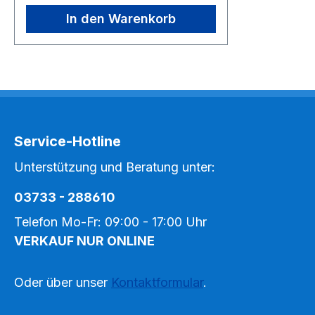
robuster Ausführung mit
In den Warenkorb
Schneiden, die mit einer
Feinzahnung bzw. Mikrozahnung
versehen sind. Durch diesen
speziellen Schliff kann bei sehr
feinen und dünnen Stoffen präzise
geschnitten werden, ohne dass die
Schnittkanten ausfransen. Solange
Service-Hotline
Vorrat reicht noch 1 Stück auf
Lageraus hochwertigem Solinger
Unterstützung und Beratung unter:
Stahl Solange Vorrat reicht
03733 - 288610
Telefon Mo-Fr: 09:00 - 17:00 Uhr
VERKAUF NUR ONLINE
Oder über unser
Kontaktformular
.