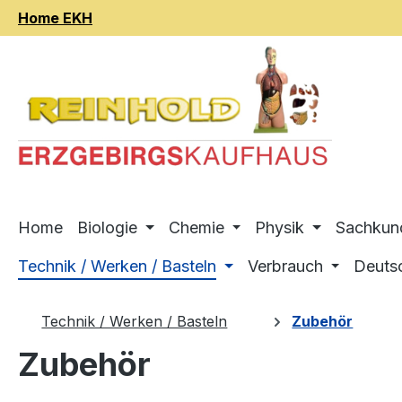
Home EKH
m Hauptinhalt springen
Zur Suche springen
Zur Hauptnavigation springen
Home
Biologie
Chemie
Physik
Sachkun
Technik / Werken / Basteln
Verbrauch
Deuts
Technik / Werken / Basteln
Zubehör
Zubehör