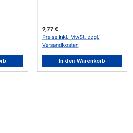
9 cm
Regulärer Preis:
9,77 €
.
Preise inkl. MwSt. zzgl.
Versandkosten
orb
In den Warenkorb