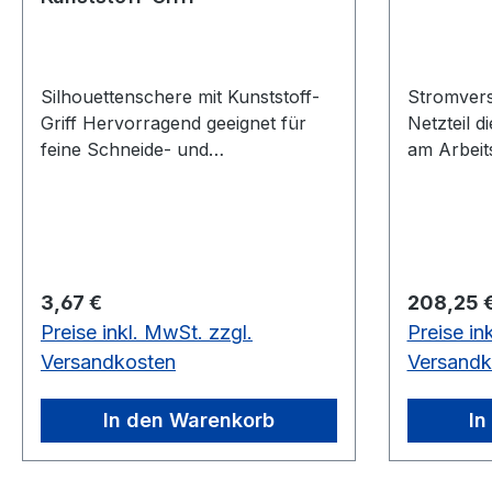
Silhouettenschere mit Kunststoff-
Stromverso
Griff Hervorragend geeignet für
Netzteil 
feine Schneide- und
am Arbeit
Bastelarbeiten. Äußerst scharf und
ist ein Te
leichtgängig. Aus rostfreiem
physikali
Edelstahl.10,5 cm, aus rostfreiem
der Elektr
Edelstahl
unter Ber
technisch
Regulärer Preis:
Regulärer
3,67 €
208,25 
auch in v
Preise inkl. MwSt. zzgl.
Preise in
Anwendun
Die Wahl 
Versandkosten
Versandk
Hilfe der 
Anschluss
In den Warenkorb
In
der vorh
Spannung