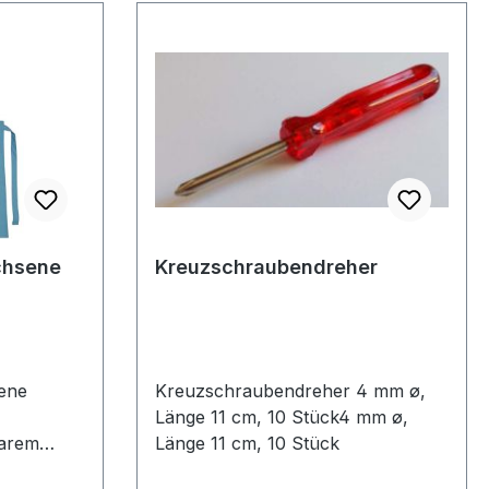
somit nicht erforderlich. Sehr gut
geeignet für Schulen,
Lehrwerkstätten und alle
Workshops rund ums Thema
Solartechnik. Die maximale
Leistung erreicht dieses
Solarmodul bei direkter
Sonneneinstrahlung. Datenblatt-
SM330_Solarmodul30 x 60 cm -
Strom max.: 330 mA
chsene
Kreuzschraubendreher
ene
Kreuzschraubendreher 4 mm ø,
Länge 11 cm, 10 Stück4 mm ø,
barem
Länge 11 cm, 10 Stück
°C . Größe