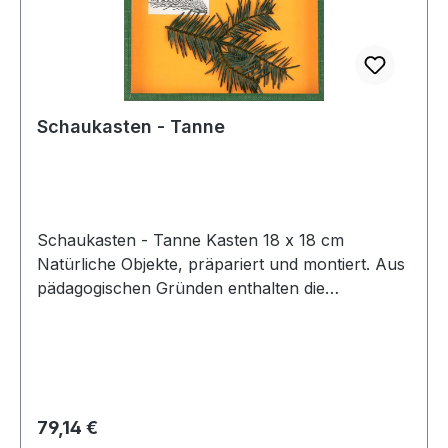
Schaukasten - Tanne
Schaukasten - Tanne Kasten 18 x 18 cm
Natürliche Objekte, präpariert und montiert. Aus
pädagogischen Gründen enthalten die
Objektkästen keine Beschriftung. Alle
Bezeichnungen ordnen die Schüler selbst mit
gedruckten Kärtchen zu. Diese Schüler-
Kärtchen sowie ein Lehrerbegleittext und
Schemaskizze werden mitgeliefert. Die
Regulärer Preis:
79,14 €
preisgünstigen Objektkästen eignen sich auch für