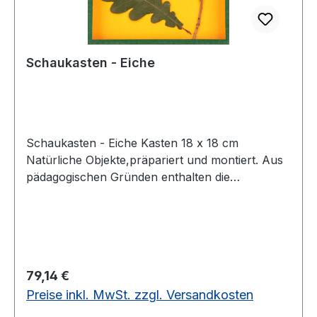
Schaukasten - Eiche
Schaukasten - Eiche Kasten 18 x 18 cm
Natürliche Objekte,präpariert und montiert. Aus
pädagogischen Gründen enthalten die
Objektkästen keine Beschriftung. Alle
Bezeichnungen ordnen die Schüler selbst mit
gedruckten Kärtchen zu. Diese Schüler-
Kärtchen sowie ein Lehrerbegleittext und
Schemaskizze werden mitgeliefert. Die
Regulärer Preis:
79,14 €
preisgünstigen Objektkästen eignen sich auch für
Preise inkl. MwSt. zzgl. Versandkosten
die Gruppenarbeit.Kasten 18 x 18 cm