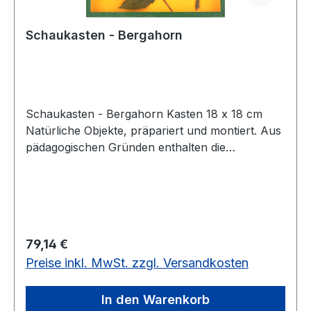
Schaukasten - Bergahorn
Schaukasten - Bergahorn Kasten 18 x 18 cm
Natürliche Objekte, präpariert und montiert. Aus
pädagogischen Gründen enthalten die
Objektkästen keine Beschriftung. Alle
Bezeichnungen ordnen die Schüler selbst mit
gedruckten Kärtchen zu. Diese Schüler-
Kärtchen sowie ein Lehrerbegleittext und
Schemaskizze werden mitgeliefert. Die
Regulärer Preis:
79,14 €
preisgünstigen Objektkästen eignen sich auch für
Preise inkl. MwSt. zzgl. Versandkosten
die Gruppenarbeit.Kasten 18 x 18 cm,
In den Warenkorb