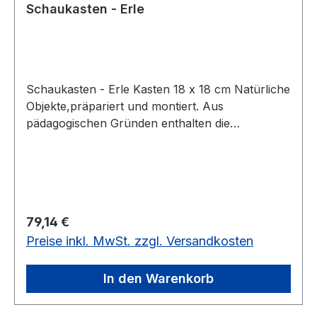
Schaukasten - Erle
Schaukasten - Erle Kasten 18 x 18 cm Natürliche
Objekte,präpariert und montiert. Aus
pädagogischen Gründen enthalten die
Objektkästen keine Beschriftung. Alle
Bezeichnungen ordnen die Schüler selbst mit
gedruckten Kärtchen zu. Diese Schüler-
Kärtchen sowie ein Lehrerbegleittext und
Schemaskizze werden mitgeliefert. Die
Regulärer Preis:
79,14 €
preisgünstigen Objektkästen eignen sich auch für
Preise inkl. MwSt. zzgl. Versandkosten
die Gruppenarbeit.Kasten 18 x 18 cm
In den Warenkorb