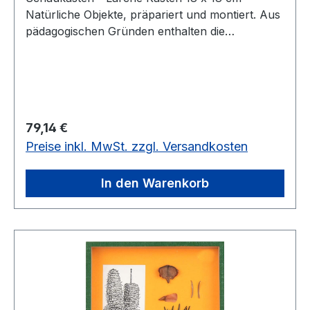
Natürliche Objekte, präpariert und montiert. Aus
pädagogischen Gründen enthalten die
Objektkästen keine Beschriftung. Alle
Bezeichnungen ordnen die Schüler selbst mit
gedruckten Kärtchen zu. Diese Schüler-
Kärtchen sowie ein Lehrerbegleittext und
Schemaskizze werden mitgeliefert. Die
Regulärer Preis:
79,14 €
preisgünstigen Objektkästen eignen sich auch für
Preise inkl. MwSt. zzgl. Versandkosten
die Gruppenarbeit.Kasten 18 x 18 cm
In den Warenkorb