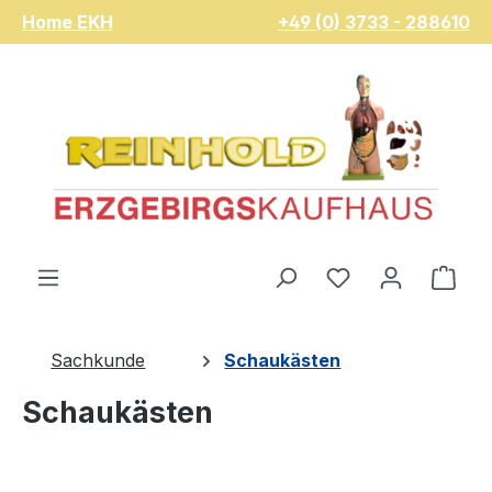
Home EKH
+49 (0) 3733 - 288610
Zum Hauptinhalt springen
Du hast 0 Pro
War
Sachkunde
Schaukästen
Schaukästen