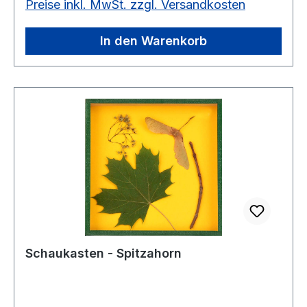
Preise inkl. MwSt. zzgl. Versandkosten
die Gruppenarbeit.Kasten 18 x 18 cm
In den Warenkorb
Schaukasten - Spitzahorn