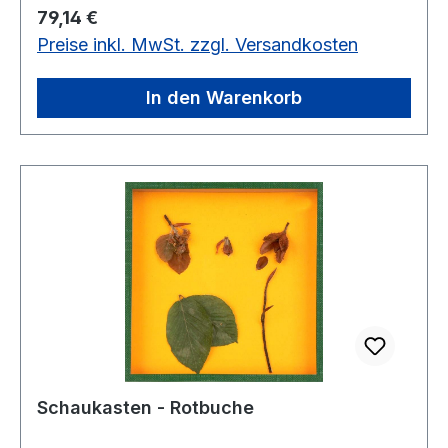
Regulärer Preis:
79,14 €
Schemaskizze werden mitgeliefert. Die
Preise inkl. MwSt. zzgl. Versandkosten
preisgünstigen Objektkästen eignen sich auch für
die Gruppenarbeit.Kasten 18 x 18 cm
In den Warenkorb
Schaukasten - Rotbuche