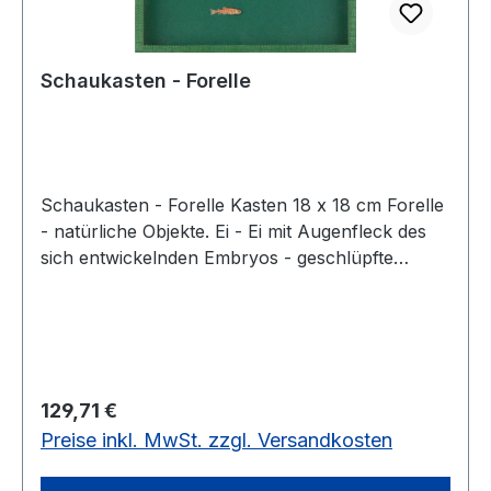
Schaukasten - Forelle
Schaukasten - Forelle Kasten 18 x 18 cm Forelle
- natürliche Objekte. Ei - Ei mit Augenfleck des
sich entwickelnden Embryos - geschlüpfte
Forelle mit großem Dottersack - kleine Forelle
mit schwindendem Dottersack - 3 Jungforellen.
Aus pädagogischen Gründen enthalten die
Objektkästen keine Beschriftung. Alle
Bezeichnungen ordnen die Schüler selbst mit
Regulärer Preis:
129,71 €
gedruckten Kärtchen zu. Diese Schüler-
Preise inkl. MwSt. zzgl. Versandkosten
Kärtchen sowie ein Lehrerbegleittext und
Schemaskizze werden mitgeliefert. Die