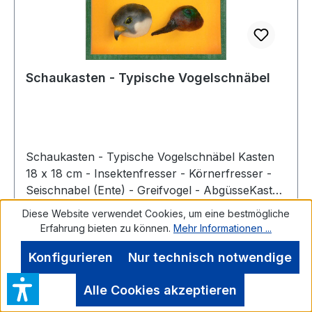
Schaukasten - Typische Vogelschnäbel
Schaukasten - Typische Vogelschnäbel Kasten
18 x 18 cm - Insektenfresser - Körnerfresser -
Seischnabel (Ente) - Greifvogel - AbgüsseKasten
18 x 18 cm
Diese Website verwendet Cookies, um eine bestmögliche
Erfahrung bieten zu können.
Mehr Informationen ...
Konfigurieren
Nur technisch notwendige
Regulärer Preis:
182,07 €
Alle Cookies akzeptieren
Preise inkl. MwSt. zzgl. Versandkosten