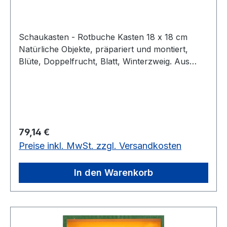
Schaukasten - Rotbuche Kasten 18 x 18 cm
Natürliche Objekte, präpariert und montiert,
Blüte, Doppelfrucht, Blatt, Winterzweig. Aus
pädagogischen Gründen enthalten die
Objektkästen keine Beschriftung. Alle
Bezeichnungen ordnen die Schüler selbst mit
gedruckten Kärtchen zu. Diese Schüler-
Kärtchen sowie ein Lehrerbegleittext und
Regulärer Preis:
79,14 €
Schemaskizze werden mitgeliefert. Die
Preise inkl. MwSt. zzgl. Versandkosten
preisgünstigen Objektkästen eignen sich auch für
die Gruppenarbeit.Kasten 18 x 18 cm
In den Warenkorb