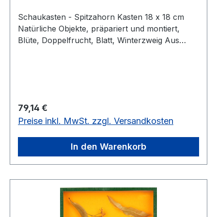
Schaukasten - Spitzahorn Kasten 18 x 18 cm
Natürliche Objekte, präpariert und montiert,
Blüte, Doppelfrucht, Blatt, Winterzweig Aus
pädagogischen Gründen enthalten die
Objektkästen keine Beschriftung. Alle
Bezeichnungen ordnen die Schüler selbst mit
gedruckten Kärtchen zu. Diese Schüler-
Kärtchen sowie ein Lehrerbegleittext und
Regulärer Preis:
79,14 €
Schemaskizze werden mitgeliefert. Die
Preise inkl. MwSt. zzgl. Versandkosten
preisgünstigen Objektkästen eignen sich auch für
die Gruppenarbeit.Kasten 18 x 18 cm
In den Warenkorb