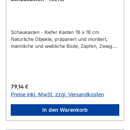
Schaukasten - Kiefer Kasten 18 x 18 cm
Natürliche Objekte, präpariert und montiert,
männliche und weibliche Blüte, Zapfen, Zweig.
Aus pädagogischen Gründen enthalten die
Objektkästen keine Beschriftung. Alle
Bezeichnungen ordnen die Schüler selbst mit
gedruckten Kärtchen zu. Diese Schüler-
Kärtchen sowie ein Lehrerbegleittext und
Regulärer Preis:
79,14 €
Schemaskizze werden mitgeliefert. Die
Preise inkl. MwSt. zzgl. Versandkosten
preisgünstigen Objektkästen eignen sich auch für
die Gruppenarbeit.Kasten 18 x 18 cm,
In den Warenkorb