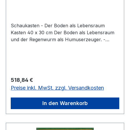
Schaukasten - Der Boden als Lebensraum
Kasten 40 x 30 cm Der Boden als Lebensraum
und der Regenwurm als Humuserzeuger. -
Schnitt durch den Boden - Übergang vom festen
Gestein über Unterboden mit Einlagerung bis zur
Humusschicht - natürliche ökologische Einheit
sehr verschiedener Lebewesen z.B.: Feldmaus,
Engerling, Drahtwurm, Maulwurfsgrille,
Regulärer Preis:
518,84 €
Erdraupe, Tausendfuß u.a.Kasten 40 x 30 cm
Preise inkl. MwSt. zzgl. Versandkosten
In den Warenkorb