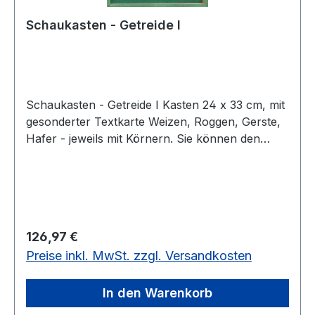
Schaukasten - Getreide I
Schaukasten - Getreide I Kasten 24 x 33 cm, mit
gesonderter Textkarte Weizen, Roggen, Gerste,
Hafer - jeweils mit Körnern. Sie können den
Schaukasten Getreide I mit Getreide II
zusammen zu einen Vorteilspreis
erhalten.Kasten 24 x 33 cm, mit gesonderter
Textkarte
Regulärer Preis:
126,97 €
Preise inkl. MwSt. zzgl. Versandkosten
In den Warenkorb