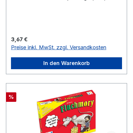
cm)mit 30 Karten in Klarsichtverpackung
Regulärer Preis:
3,67 €
Preise inkl. MwSt. zzgl. Versandkosten
In den Warenkorb
Rabatt
%