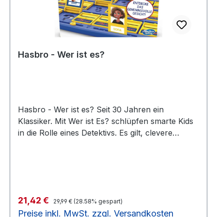
Hasbro - Wer ist es?
Hasbro - Wer ist es? Seit 30 Jahren ein
Klassiker. Mit Wer ist Es? schlüpfen smarte Kids
in die Rolle eines Detektivs. Es gilt, clevere
Fragen zu stellen, um das geheimnisvolle Gesicht
zu erraten, das der Mitspieler verbirgt.
Schwelgen Sie in Erinnerungen, wenn Sie das
Wer ist es? Ratespiel Ihren eigenen Kindern und
Enkelkindern vorstellen. Bei Wer ist es? wählt
Regulärer Preis:
Verkaufspreis:
21,42 €
jeder Spieler eine Ratekarte aus und versucht
29,99 €
(28.58% gespart)
Preise inkl. MwSt. zzgl. Versandkosten
dann durch clevere Ja-Nein-Fragen