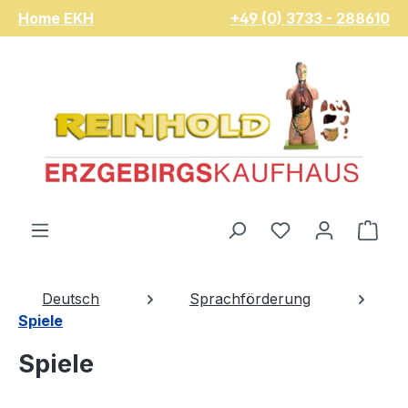
Home EKH
+49 (0) 3733 - 288610
Zum Hauptinhalt springen
Du hast 0 Pro
War
Deutsch
Sprachförderung
Spiele
Spiele