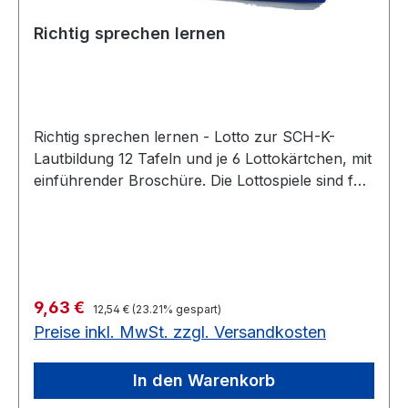
Richtig sprechen lernen
Richtig sprechen lernen - Lotto zur SCH-K-
Lautbildung 12 Tafeln und je 6 Lottokärtchen, mit
einführender Broschüre. Die Lottospiele sind für
den Übergang von der Übungs- zur
Spontansprache einzusetzen. Insofern bedeuten
sie ein wichtiges Hilfsmittel bei jeder
logopädischen Maßnahme. Es können alle für
die richtige Bildung von sch und k wichtigen
Regulärer Preis:
Verkaufspreis:
9,63 €
Lautverbindungen geübt werden. Solange Vorrat
12,54 €
(23.21% gespart)
Preise inkl. MwSt. zzgl. Versandkosten
reicht noch 1 Stück auf LagerLotto zur SCH-K-
Lautbildung Solange Vorrat reicht noch 1 Stück
auf Lager
In den Warenkorb