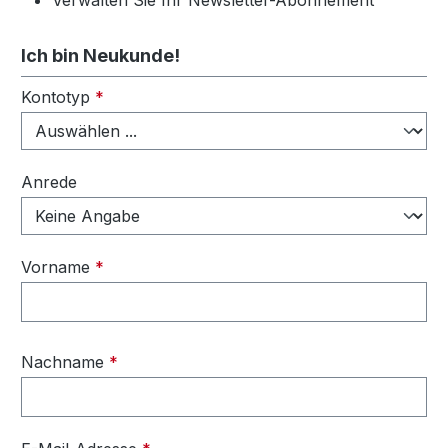
Verwalten Sie Ihr Newsletter-Abonnement
Ich bin Neukunde!
Persönliche Informationen
Kontotyp
*
Anrede
Vorname
*
Nachname
*