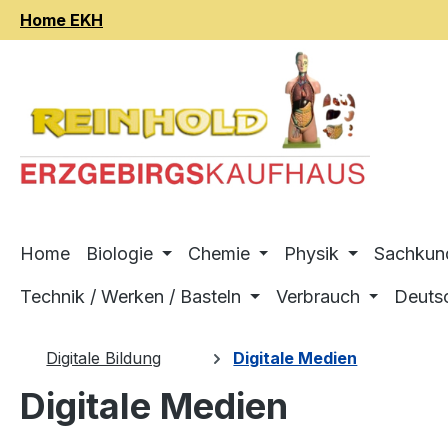
Home EKH
m Hauptinhalt springen
Zur Suche springen
Zur Hauptnavigation springen
Home
Biologie
Chemie
Physik
Sachkun
Technik / Werken / Basteln
Verbrauch
Deuts
Digitale Bildung
Digitale Medien
Digitale Medien