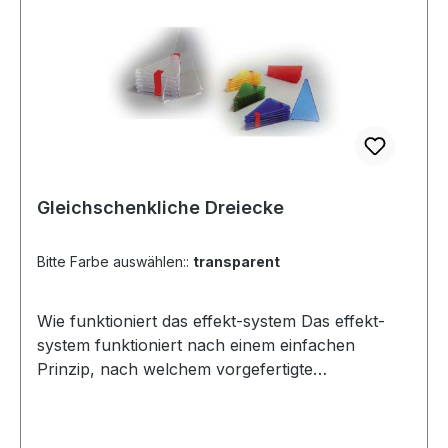
transparent oder farbig (gelb, blau, rot, grün)
Als Ergänzung zu den Baukästen oder einfach
als Startset zum Testen. Video Link:
http://vimeo.com/75240404 (Link kopieren -
neuen Tab öffnen - einfügen -
anschauen)Ergänzende Elemente oder als
Starterset für das effekt-system
Gleichschenkliche Dreiecke
Bitte Farbe auswählen::
transparent
Wie funktioniert das effekt-system Das effekt-
system funktioniert nach einem einfachen
Prinzip, nach welchem vorgefertigte
Flächenelemente mit Hilfe von Gummiringen zu
ebenen Figuren oder zu stabilen geometrischen
Körpern zusammengefügt werden. Dabei