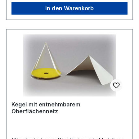
oder figürliche Darstellungen gelegt werden.
In den Warenkorb
Dabei muss der Lehrer selbst entscheiden, ob er
die strenge Regel strikt einhalten will: Jede Figur
soll aus allen 7 Formen entstehen. Solange
Vorrat reicht noch 2 Stück auf Lager Alter: Ab 3
Jahre Warnhinweis: Achtung! nicht geeignet für
Kinder unter 3 Jahren. - Kleinteile10 x 10 cm, 2
mm stark, 28 Teile Solange Vorrat reicht noch 2
Stück auf Lager Tangram-Heft-Bsp.pdf
Kegel mit entnehmbarem
Oberflächennetz