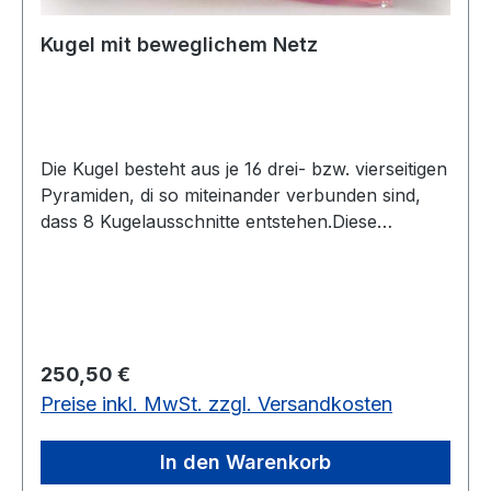
Kugel mit beweglichem Netz
Die Kugel besteht aus je 16 drei- bzw. vierseitigen
Pyramiden, di so miteinander verbunden sind,
dass 8 Kugelausschnitte entstehen.Diese
wiederum sind an einem Ende so gekoppelt, dass
sie zu einer Kugel zusammengeklappt werden
können, während sie sich, auseinandergelegt, zu
einer Rosette entfalten, die aus 32 Pyramiden
besteht.Modell aus Plexiglas, hochwertiger
Regulärer Preis:
250,50 €
Kunststoff.aus je 16 3- bzw. 4-seitigen
Preise inkl. MwSt. zzgl. Versandkosten
Pyramiden, ø: 16,5 cm
In den Warenkorb