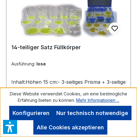
14-teiliger Satz Füllkörper
Ausführung:
lose
Inhalt:Höhen 15 cm:- 3-seitiges Prisma + 3-seitige
Pyramide- 4-seitges Prisma + 4-seitige
Diese Website verwendet Cookies, um eine bestmögliche
Pyramide- 8-seitiges Prisma + 8-seitige
Erfahrung bieten zu können.
Mehr Informationen ...
Pyramide- Kegel + Zylinder (hoch)Höhe 10 cm:-
Würfel + Pyramide- Kugel ø 10 cmHöhe 6 cm:-
Konfigurieren
Nur technisch notwendige
Halbkugel + Kegel + Zylinder (flach)Die Böden
der Körper sind fest verklebt und können nicht
Alle Cookies akzeptieren
abgenommen werden.Als Füllmaterial empfiehlt