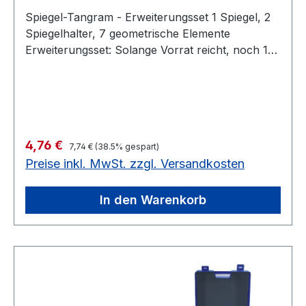
Spiegel-Tangram - Erweiterungsset 1 Spiegel, 2
Spiegelhalter, 7 geometrische Elemente
Erweiterungsset: Solange Vorrat reicht, noch 1
Stück auf Lager 7 Plättchen, 1
SpiegelGeometrische Formen spielerisch
entdecken Solange Vorrat reicht
Regulärer Preis:
Verkaufspreis:
4,76 €
7,74 €
(38.5% gespart)
Preise inkl. MwSt. zzgl. Versandkosten
In den Warenkorb