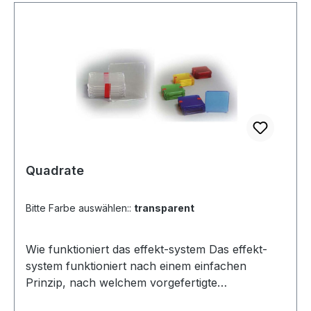
zu verbindenden Flächen auch nebeneinander
auf einen Tisch legen. Gleichseitige Dreiecke 10
Stück transparent oder farbig (gelb, blau, rot,
grün) Als Ergänzung zu den Baukästen oder
einfach als Startset zum Testen. Video Link:
http://vimeo.com/75240404 (Link kopieren -
neuen Tab öffnen - einfügen -
anschauen)Ergänzende Elemente oder als
Starterset für das effekt-system
Quadrate
Bitte Farbe auswählen::
transparent
Wie funktioniert das effekt-system Das effekt-
system funktioniert nach einem einfachen
Prinzip, nach welchem vorgefertigte
Flächenelemente mit Hilfe von Gummiringen zu