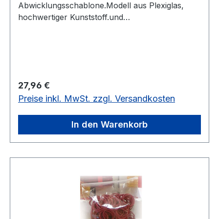
Abwicklungsschablone.Modell aus Plexiglas,
hochwertiger Kunststoff.und
Abwicklungsschablone, Höhe: 17 cm
Regulärer Preis:
27,96 €
Preise inkl. MwSt. zzgl. Versandkosten
In den Warenkorb