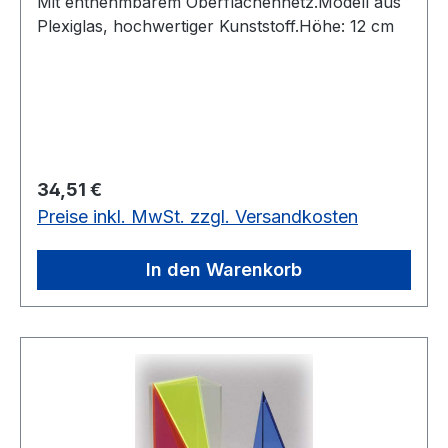
Mit entnehmbarem Oberflächennetz.Modell aus
Plexiglas, hochwertiger Kunststoff.Höhe: 12 cm
Regulärer Preis:
34,51 €
Preise inkl. MwSt. zzgl. Versandkosten
In den Warenkorb