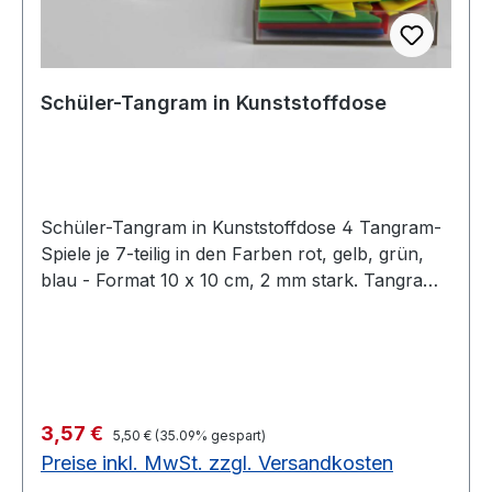
Schüler-Tangram in Kunststoffdose
Schüler-Tangram in Kunststoffdose 4 Tangram-
Spiele je 7-teilig in den Farben rot, gelb, grün,
blau - Format 10 x 10 cm, 2 mm stark. Tangram
aus durchgefärbtem Kunststoff. Bestellen Sie
dazu das Tangram-Begleitheft für Lehrer und
Schüler (5401792). Tangram - das jahrtausend
alte chinesische Formenspiel - ist ein
Legepuzzle, aber sein Charakter ist anders als
Regulärer Preis:
Verkaufspreis:
3,57 €
der europäischer Puzzlespiele. Aus den immer
5,50 €
(35.09% gespart)
Preise inkl. MwSt. zzgl. Versandkosten
gleichbleibenden 7 Grundformen können mit
Fantasie und Kreativität geometrische Figuren