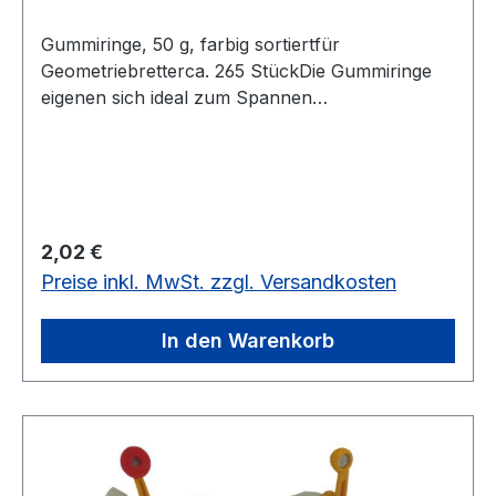
Gummiringe, 50 g, farbig sortiertfür
Geometriebretterca. 265 StückDie Gummiringe
eigenen sich ideal zum Spannen
unterschiedlicher Formen auf dem
Geometriebrett.Ca. 265 Gummiringe für die
unterschiedlichsten Einsatzbereiche. In 5
verschiedene Farben und 4 Größen ist für eine
individuelle Auswahlmöglichkeit gesorgtfür
Regulärer Preis:
2,02 €
Geometriebretter ca. 265 Stück
Preise inkl. MwSt. zzgl. Versandkosten
In den Warenkorb