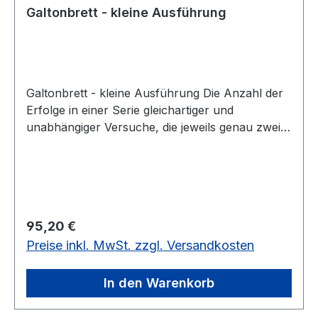
Galtonbrett - kleine Ausführung
Galtonbrett - kleine Ausführung Die Anzahl der
Erfolge in einer Serie gleichartiger und
unabhängiger Versuche, die jeweils genau zwei
mögliche Ergebnisse haben (ja-rechts oder nein-
links). Die Versuchs-Serien werden Bernoulli-
Prozesse genannt. Das Galtonbrett ist eine
ausgeklügelte mechanische Apparatur, mit der
Kugeln geworfen werden. Im Modell sind 256
Regulärer Preis:
95,20 €
gelbe Kugeln. Diese fallen zufällig in eines von
Preise inkl. MwSt. zzgl. Versandkosten
mehreren Fächern, wobei die Aufteilung einer
Binomialverteilung entspricht. Durch die
Konstruktion mit Drehmechanik kann die Anzahl
In den Warenkorb
der fallenden Kugeln von 1 bis 256 individuell
gesteuert werden. Die neue Konstruktion wurde