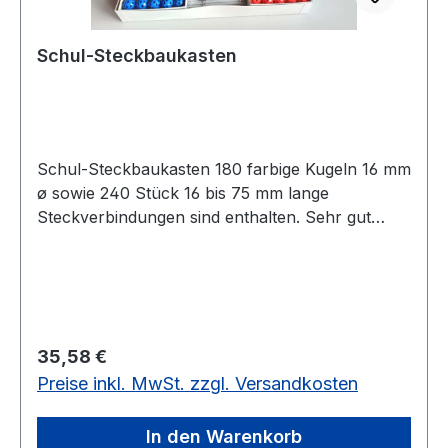
Starterset für das effekt-system
Schul-Steckbaukasten
Schul-Steckbaukasten 180 farbige Kugeln 16 mm
ø sowie 240 Stück 16 bis 75 mm lange
Steckverbindungen sind enthalten. Sehr gut
geeignet, um Erfahrungen mit Würfeln, Quadern,
Pyramiden usw. zu machen. Begriffe wie Kante,
Seite, Grundfläche, Höhe oder Diagonale lassen
sich gut erklären. Alle Teile sind aus
hochwertigem Kunststoff. Jede Kugel hat 26
Regulärer Preis:
35,58 €
Bohrungen, die den Winkel der einzusteckenden
Preise inkl. MwSt. zzgl. Versandkosten
Stäbchen bestimmen.180 farbige Kugeln, 180
Steckverbindungen
In den Warenkorb