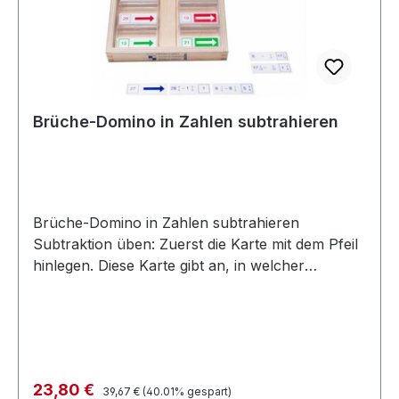
von Flächenformen Solange Vorrat reicht noch
2 Stück auf Lager
Brüche-Domino in Zahlen subtrahieren
Brüche-Domino in Zahlen subtrahieren
Subtraktion üben: Zuerst die Karte mit dem Pfeil
hinlegen. Diese Karte gibt an, in welcher
Richtung die Karten hingelegt werden. Auf der
Karte ist eine Zahl abgebildet, die dazugehörige
Rechenaufgabe muss gesucht werden. Inhalt:
Holzkiste mit losem Deckel (24,5 x 17,5 x 3,5 cm)
15 Kunststoffkarten in Kunststoffschachtel
Regulärer Preis:
Verkaufspreis:
23,80 €
Solange Vorrat reicht noch 1 Stück auf LagerAuf
39,67 €
(40.01% gespart)