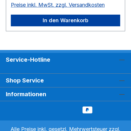
Preise inkl. MwSt. zzgl. Versandkosten
den Karten steht eine Zahl (Bruch oder kein
Bruch). Solange Vorrat reicht noch 1 Stück auf
Lager
In den Warenkorb
Service-Hotline
Shop Service
Informationen
Alle Preise inkl. gesetzl. Mehrwertsteuer zzgl.