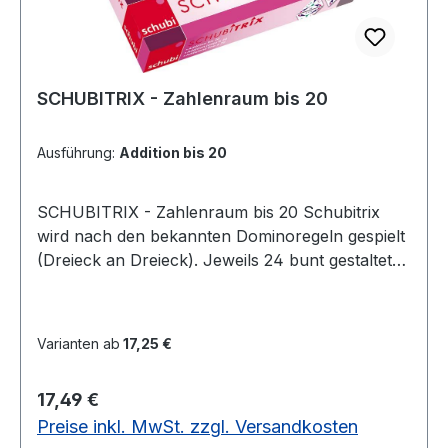
Zehnerüberschreiten - Spiel 2: mit
Zehnerüberschreiten, ab 2. Schuljahr
Schulform: Grundschule, Grundschule 5/6
Schulfach: Mathematik Klassenstufe: 2.
Schuljahr Abmessung: 11,6 x 18,3 cm Einbandart:
SCHUBITRIX - Zahlenraum bis 20
Kasten/Kistemit Selbstkontrolle, ab 2. Schuljahr
Ausführung:
Addition bis 20
SCHUBITRIX - Zahlenraum bis 20 Schubitrix
wird nach den bekannten Dominoregeln gespielt
(Dreieck an Dreieck). Jeweils 24 bunt gestaltete
dreieckige Spielkarten aus stabilem Karton
werden so aneinander gelegt, dass Rechnungen
und Ergebnisse an den Seiten zusammenpassen.
Varianten ab
17,25 €
Während des Rechnens fügt sich Dreieck an
Dreieck. Am Schluss ist eine Figur entstanden,
Regulärer Preis:
17,49 €
die eine rasche Selbstkontrolle ermöglicht. Die
Preise inkl. MwSt. zzgl. Versandkosten
Spiele eignen sich für den Einsatz in den ersten