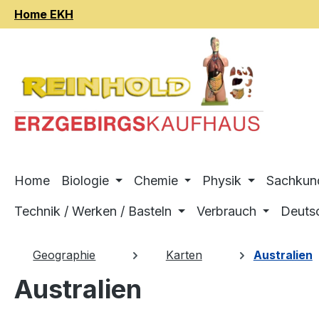
Home EKH
m Hauptinhalt springen
Zur Suche springen
Zur Hauptnavigation springen
Home
Biologie
Chemie
Physik
Sachkun
Technik / Werken / Basteln
Verbrauch
Deuts
Geographie
Karten
Australien
Australien