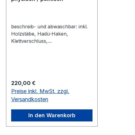
beschreib- und abwaschbar: inkl.
Holzstäbe, Hadü-Haken,
Klettverschluss,
Aufhängevorrichtung, beidseitige
Folienkaschierung, daher
beschreib- und
abwischbar.>>Preis zuzügl.
Sperrgutkosten für
Regulärer Preis:
220,00 €
Versand<<Maßstab 1:8 000 000,
Preise inkl. MwSt. zzgl.
Format 158 x 145 cm, beschreib-
/abwaschbar
Versandkosten
In den Warenkorb