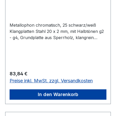
Metallophon chromatisch, 25 schwarz/weiß
Klangplatten Stahl 20 x 2 mm, mit Halbtönen g2
- g4, Grundplatte aus Sperrholz, klangrein
gestimmt, Rahmen auch Fichte, mit 2
Holzkugelschlägel.In einer Holzbox, zur
besseren Aufbewahrung und als
Resonazkasten.25 schwarz/weiß Klangplatten,
Stahl 20 x 2 mm
Regulärer Preis:
83,84 €
Preise inkl. MwSt. zzgl. Versandkosten
In den Warenkorb