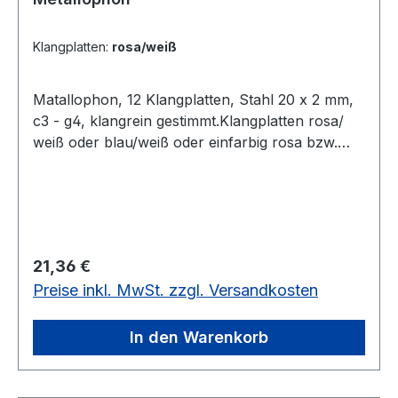
Klangplatten:
rosa/weiß
Matallophon, 12 Klangplatten, Stahl 20 x 2 mm,
c3 - g4, klangrein gestimmt.Klangplatten rosa/
weiß oder blau/weiß oder einfarbig rosa bzw.
blau.Je in bunter SB-Verpackung.12
Klangplatten, Stahl 20 x 2 mm, verschiedene
Ausführungen
Regulärer Preis:
21,36 €
Preise inkl. MwSt. zzgl. Versandkosten
In den Warenkorb