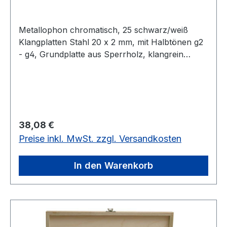
Metallophon chromatisch, 25 schwarz/weiß
Klangplatten Stahl 20 x 2 mm, mit Halbtönen g2
- g4, Grundplatte aus Sperrholz, klangrein
gestimmt, Rahmen auch Fichte, mit 2
Holzkugelschlägel.In einer bunten SB-
Verpackung. 25 schwarz/weiß Klangplatten,
Stahl 20 x 2 mm
Regulärer Preis:
38,08 €
Preise inkl. MwSt. zzgl. Versandkosten
In den Warenkorb