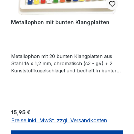
Metallophon mit bunten Klangplatten
Metallophon mit 20 bunten Klangplatten aus
Stahl 16 x 1,2 mm, chromatisch (c3 - g4) + 2
Kunststoffkugelschlägel und Liedheft.In bunter
SB-Verpackung.20 bunte Klangplatten, Stahl 16
x 1,2 mm
Regulärer Preis:
15,95 €
Preise inkl. MwSt. zzgl. Versandkosten