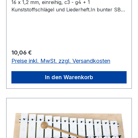
16 x 1,2 mm, einreihig, c3 - g4 + 1
Kunststoffschlägel und Liederheft.In bunter SB-
Verpackung.12 bunte Klangplatten, Stahl 16 x 1,2
mm
Regulärer Preis:
10,06 €
Preise inkl. MwSt. zzgl. Versandkosten
In den Warenkorb