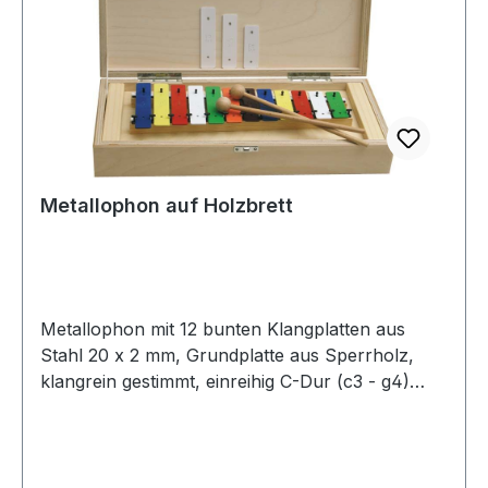
Metallophon auf Holzbrett
Metallophon mit 12 bunten Klangplatten aus
Stahl 20 x 2 mm, Grundplatte aus Sperrholz,
klangrein gestimmt, einreihig C-Dur (c3 - g4)
sowie 3 Halbtöne fis3, bb3 und fis4 + 2
Holzkugelschlägel.In einer Holzbox zur
besseren Aufbewahrung und als
Resonanzkasten.12 bunte Klangplatten, Stahl 20