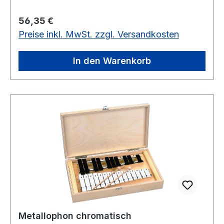
x 2 mm, in einer Holzbox
Regulärer Preis:
56,35 €
Preise inkl. MwSt. zzgl. Versandkosten
In den Warenkorb
Metallophon chromatisch