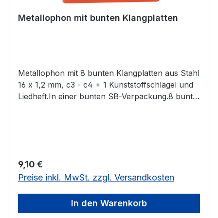
Metallophon mit bunten Klangplatten
Metallophon mit 8 bunten Klangplatten aus Stahl
16 x 1,2 mm, c3 - c4 + 1 Kunststoffschlägel und
Liedheft.In einer bunten SB-Verpackung.8 bunte
Klangplatten, Stahl 16 x 1,2 mm
Regulärer Preis:
9,10 €
Preise inkl. MwSt. zzgl. Versandkosten
In den Warenkorb