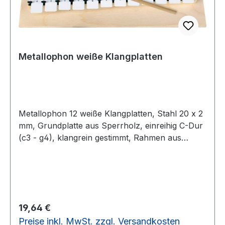
Metallophon weiße Klangplatten
Metallophon 12 weiße Klangplatten, Stahl 20 x 2
mm, Grundplatte aus Sperrholz, einreihig C-Dur
(c3 - g4), klangrein gestimmt, Rahmen aus
Fichte, mit 1 Holzkugelschlägel.In einer bunten
SB-Verpackung.12 weiße Klangplatten, Stahl 20
x 2 mm
Regulärer Preis:
19,64 €
Preise inkl. MwSt. zzgl. Versandkosten