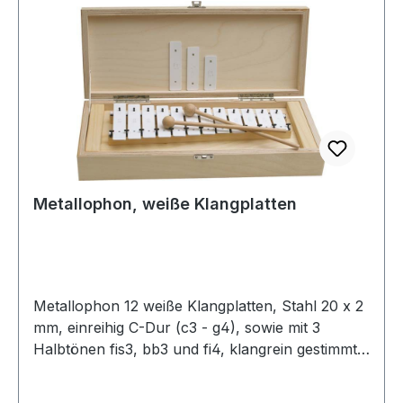
Metallophon, weiße Klangplatten
Metallophon 12 weiße Klangplatten, Stahl 20 x 2
mm, einreihig C-Dur (c3 - g4), sowie mit 3
Halbtönen fis3, bb3 und fi4, klangrein gestimmt,
Grundplatte aus Sperrholz, Rahmen aus Fichte,
mit 2 Holzkugelschlägel.In einer Holzbox zur