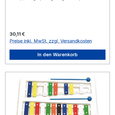
Holzkugelschlägel.In einer bunten SB-
Verpackung.20 schwarz/weiß Klangplatten,
Stahl 20 x 2 mm
Regulärer Preis:
30,11 €
Preise inkl. MwSt. zzgl. Versandkosten
In den Warenkorb