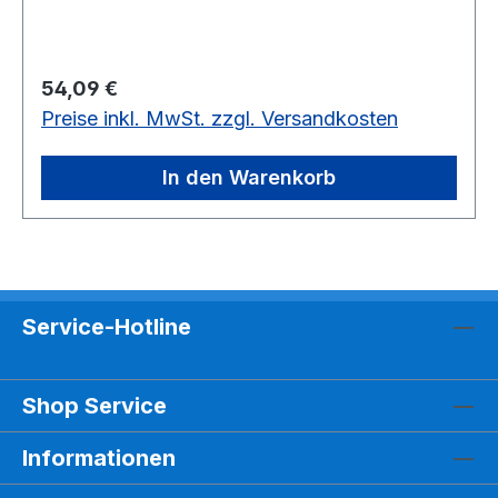
besseren Aufbewahrung und als
Resonanzkasten.12 weiße Klangplatten, Stahl 20
x 2 mm, in Holzbox
Regulärer Preis:
54,09 €
Preise inkl. MwSt. zzgl. Versandkosten
In den Warenkorb
Service-Hotline
Shop Service
Informationen