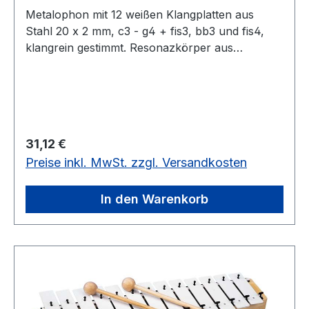
Metalophon mit 12 weißen Klangplatten aus
Stahl 20 x 2 mm, c3 - g4 + fis3, bb3 und fis4,
klangrein gestimmt. Resonazkörper aus
Fichtenholz. Mit 2 Holzkugelschlägeln.12 weiße
Klangplatten, Stahl 20 x 2 mm
Regulärer Preis:
31,12 €
Preise inkl. MwSt. zzgl. Versandkosten
In den Warenkorb