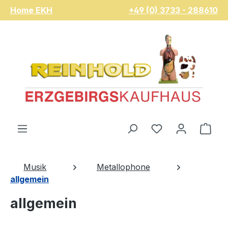
Home EKH
+49 (0) 3733 - 288610
Zum Hauptinhalt springen
Du hast 0 Pro
War
Musik
Metallophone
allgemein
allgemein