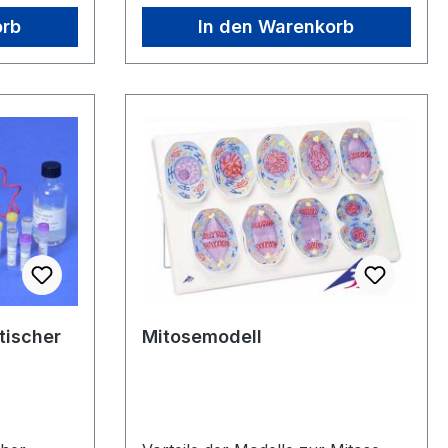
Einzelkomponenten getrennt
orb
In den Warenkorb
tischer
Mitosemodell