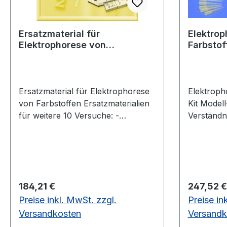
Bernoulli - Ketten und
binomialverteilte Zufallsgrößen ca.
33 x 21 x 1,5 cm
Ersatzmaterial für
Elektrop
Elektrophorese von
Farbstoff
Farbstoffen
Ersatzmaterial für Elektrophorese
Elektroph
von Farbstoffen Ersatzmaterialien
Kit Modell-Versuch zum leichteren
für weitere 10 Versuche: -
Verständn
Agarosepulver - TBE-Puffer -
Verfahrens Die Schüler tr
Pipettenspitzen -
Farbmisch
Karbonfaserfolien für Elektroden-
die Bestan
- FarbstofflösungenErsatzmaterial
mit den S
für weitere 10 Versuche -ohne
Grundzüge
Regulärer Preis:
Regulärer
184,21 €
247,52 €
Abb.
werden mit
Preise inkl. MwSt. zzgl.
Preise in
Box 9 x 6
demonstri
Versandkosten
Versandk
durchlauf