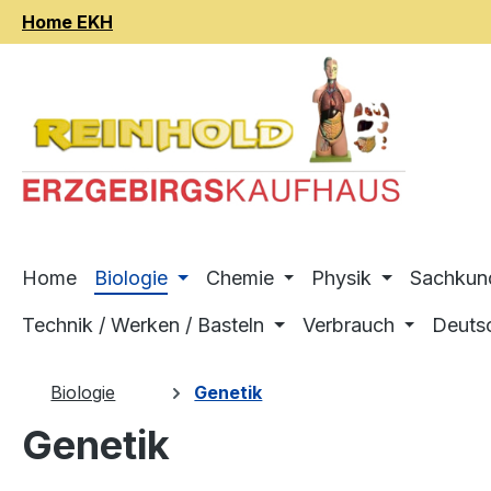
Home EKH
m Hauptinhalt springen
Zur Suche springen
Zur Hauptnavigation springen
Home
Biologie
Chemie
Physik
Sachkun
Technik / Werken / Basteln
Verbrauch
Deuts
Biologie
Genetik
Genetik