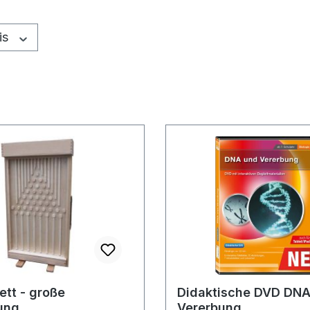
is
ett - große
Didaktische DVD DNA
ung
Vererbung