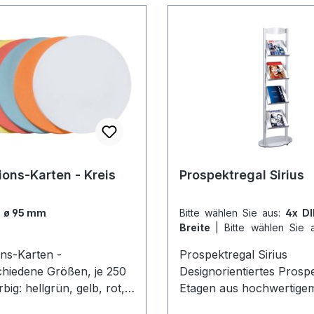
leitung. Wählen Sie
Karten aus:mit Hadü-
r große Karten und
ten
ons-Karten - Kreis
Prospektregal Sirius
:
ø 95 mm
Bitte wählen Sie aus:
4x D
Breite
|
Bitte wählen Sie 
DIN A4 - Breite:420 mm
ns-Karten -
Prospektregal Sirius
chiedene Größen, je 250
Designorientiertes Prospe
big: hellgrün, gelb, rot,
Etagen aus hochwertige
 orange, weiß.- ø 95 mm-
Lochblech mit 40 mm ho