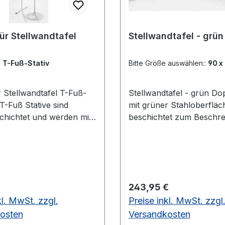
für Stellwandtafel
Stellwandtafel - grün
:
T-Fuß-Stativ
Bitte Größe auswählen::
90 x
tellwandtafel T-Fuß-
Stellwandtafel - grün Doppelseitig
 T-Fuß Stative sind
mit grüner Stahloberfläc
chichtet und werden mit
beschichtet zum Beschre
fertig vormontierten
Kreide. Die Oberfläche ist
ingen und fest
magnethaftend. Inkl.4
ßtem Fuß geliefert. So
Einhängeschlitten Tafeln und
e nichts montieren und
Stative müssen getrennt b
nd sehr stabil. Teller-
werdendoppelseitig mit g
 Preis:
Regulärer Preis:
243,95 €
v Ab einer Tafelgröße
Stahlemailleoberfläche,
kl. MwSt. zzgl.
Preise inkl. MwSt. zzgl
 120 cm empfehlen wir
verschiedene Größen >>
esign-Tellerfuß. Durch
Gut<<
osten
Versandkosten