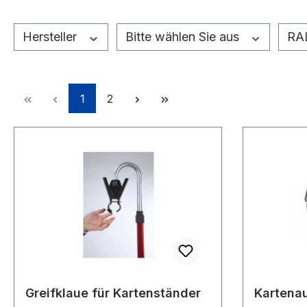
Hersteller
Bitte wählen Sie aus
RA
Seite
Seite
1
2
Greifklaue für Kartenständer
Kartena