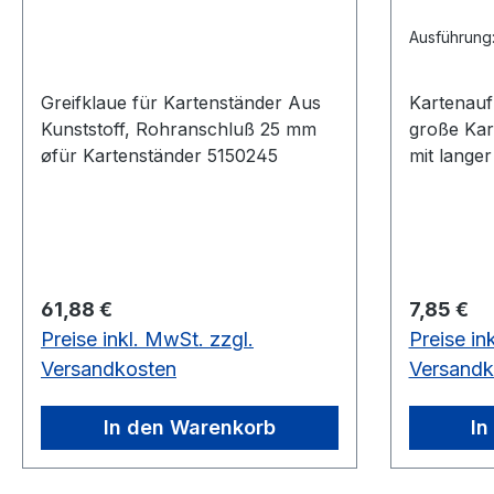
Ausführung
Greifklaue für Kartenständer Aus
Kartenaufh
Kunststoff, Rohranschluß 25 mm
große Kar
øfür Kartenständer 5150245
mit langer
das Gege
Aufrollen 
wird. Dad
entbehrli
und Montagean
Regulärer Preis:
Regulärer
61,88 €
7,85 €
Karten Fü
Preise inkl. MwSt. zzgl.
Preise in
Rollbilder
mm Haken 
Versandkosten
Versandk
der das G
Aufrollen 
In den Warenkorb
In
wird. Dad
entbehrli