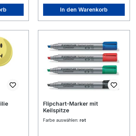
verschiedene Größen >>Sperriges
Gut<<
orb
In den Warenkorb
lie
Flipchart-Marker mit
Keilspitze
Farbe auswählen:
rot