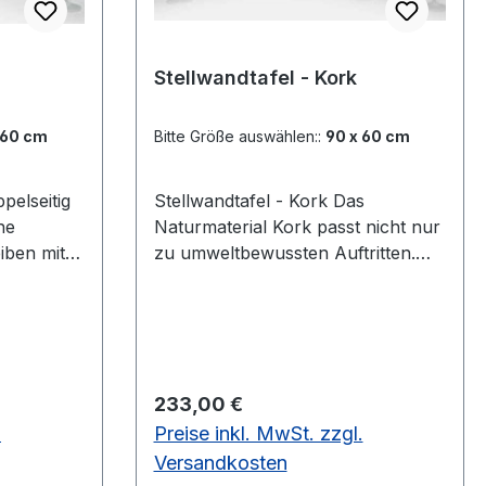
Stellwandtafel - Kork
 60 cm
Bitte Größe auswählen::
90 x 60 cm
Stellwandtafel - Kork Das
he
Naturmaterial Kork passt nicht nur
iben mit
zu umweltbewussten Auftritten.
Kork macht eine warme
Atmosphäre und eignet sich
außerdem hervorragend zum
estellt
Pinnen von Meldungen, Infos und
rüner
Plakaten. Inkl. 4 Einhängeschlitten.
Regulärer Preis:
233,00 €
Tafeln und Stative müssen
.
Preise inkl. MwSt. zzgl.
Sperriges
getrennt bestellt werdenTafel mit
doppelseitiger Korkoberfläche,
Versandkosten