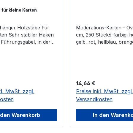
:
für kleine Karten
änger Holzstäbe Für
Moderations-Karten - Ova
ten Sehr stabiler Haken
cm, 250 Stück6-farbig: h
 Führungsgabel, in der
gelb, rot, hellblau, oran
nstück nach dem
x 11 cm, 250 Stück, 6-far
der Karte sicher fixiert
urch sind Bindebänder
ch. Mit Montagematerial
leitung. Für kleine
 Preis:
Regulärer Preis:
14,64 €
r kleine Karten und
kl. MwSt. zzgl.
Preise inkl. MwSt. zzgl
 mit Holzstäben bis 25
mit Führungsgabel, in
osten
Versandkosten
egenstück nach
des Rollbilds sicher fixiert
 den Warenkorb
In den Warenk
urch sind Bindebänder
ch. Mit Montagematerial