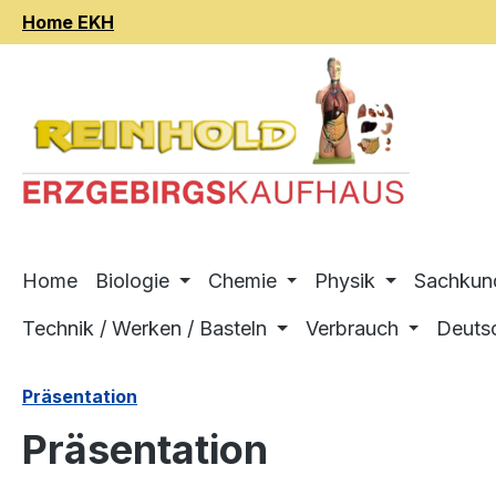
Home EKH
m Hauptinhalt springen
Zur Suche springen
Zur Hauptnavigation springen
Home
Biologie
Chemie
Physik
Sachkun
Technik / Werken / Basteln
Verbrauch
Deuts
Präsentation
Präsentation