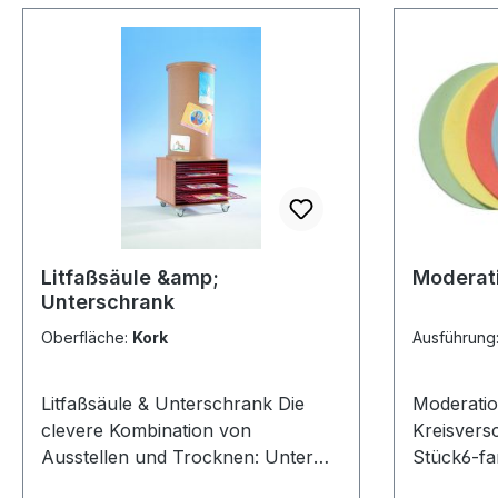
und Montagean
für Ihre 
Haken, fü
kleine Kar
Litfaßsäule &amp;
Moderati
Unterschrank
Oberfläche:
Kork
Ausführung
Litfaßsäule & Unterschrank Die
Moderatio
clevere Kombination von
Kreisvers
Ausstellen und Trocknen: Unter
Stück6-far
dieser 120 cm hohen Litfaßsäule
hellblau,