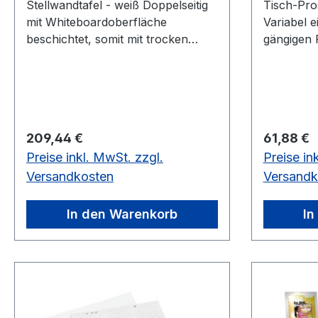
Stellwandtafel - weiß Doppelseitig
Tisch-Pro
mit Whiteboardoberfläche
Variabel e
beschichtet, somit mit trocken
gängigen 
abwischbaren Stiften beschreibbar.
DIN A5 un
Die Oberfläche ist magnethaftend.
(Faltprosp
Inkl. 4 Einhängeschlitten Tafeln
und dauerha
und Stative müssen getrennt
Fächern M
bestellt werdendoppelseitig mit
320 mm Mit 5 Fächern Maße: B
Regulärer Preis:
Regulärer
209,44 €
61,88 €
weißer Stahlemailleoberfläche,
320 x T 
Preise inkl. MwSt. zzgl.
Preise in
verschiedene Größen >>Sperriges
Ausführun
Gut<<
Fülltiefe 
Versandkosten
Versandk
In den Warenkorb
In