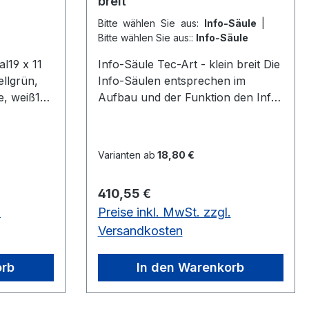
breit
Bitte wählen Sie aus:
Info-Säule
|
Bitte wählen Sie aus::
Info-Säule
l19 x 11
Info-Säule Tec-Art - klein breit Die
ellgrün,
Info-Säulen entsprechen im
ge, weiß19
Aufbau und der Funktion den Info-
big
Ständern - sie haben aber den
Vorteil der doppelseitigen Nutzung.
Für die Prospektpräsentation
Varianten ab
18,80 €
stehen drei unterschiedliche
Prospektfächer zur Verfügung und
Regulärer Preis:
410,55 €
zwar für DIN A4 Formate, DIN A5
.
Preise inkl. MwSt. zzgl.
und DIN-lang (Faltprospekte). Die
Prospektfächer erden in die
Versandkosten
Metallfläche gesteckt, in die kleine,
fast unsichtbare Löcher gestanzt
orb
In den Warenkorb
sind. Plakattaschen aus Kunststoff
in Kristallglas-Optik haften mittels