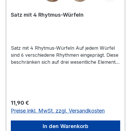
Satz mit 4 Rhytmus-Würfeln
Satz mit 4 Rhytmus-Würfeln Auf jedem Würfel
sind 6 verschiedene Rhythmen eingeprägt. Diese
beschränken sich auf drei wesentliche Elemente,
Achtel-, Viertelnoten und Viertel-Pause. Mit dem
Set lassen sich genau 1296 verschiedene
Rhythmus-Folgen würfeln. Die Schüler können
jede davon direkt abspielen.30 mm aus Holz
Regulärer Preis:
11,90 €
Preise inkl. MwSt. zzgl. Versandkosten
In den Warenkorb