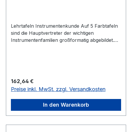
Lehrtafeln Instrumentenkunde Auf 5 Farbtafeln
sind die Hauptvertreter der wichtigen
Instrumentenfamilien großformatig abgebildet.
Beigefügte Texte geben eine Grundinformation
zu den einzelnen Instrumenten. Material: - Die
Bildtafeln sind aus extrem reißfestem, beidseitig
kaschiertem Material. - Tafelformat: 92 x 64 cm
Kompletter Satz mit 5 Musiktafeln.5 Lehrtafeln,
Regulärer Preis:
162,64 €
92 x 64 cm
Preise inkl. MwSt. zzgl. Versandkosten
In den Warenkorb