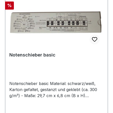
Rabatt
%
Notenschieber basic
Notenschieber basic Material: schwarz/weiß,
Karton gefaltet, gestanzt und geklebt (ca. 300
g/m²) - Maße: 29,7 cm x 6,8 cm (B x H)
Funktion: handliches Lehrmittel für den
Musikunterricht in Sekundarstufe I zur