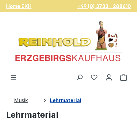
Home EKH
+49 (0) 3733 - 288610
Zum Hauptinhalt springen
Du hast 0 Pro
War
Musik
Lehrmaterial
Lehrmaterial