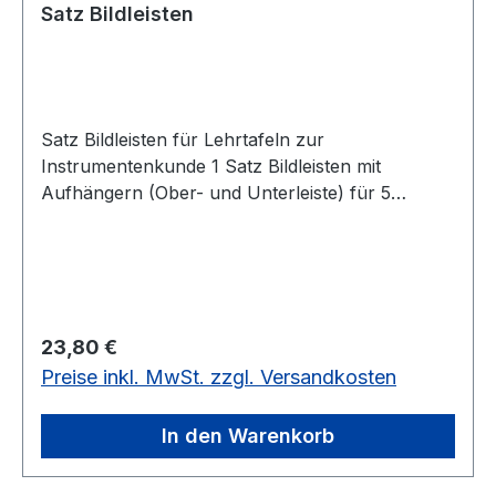
Satz Bildleisten
Satz Bildleisten für Lehrtafeln zur
Instrumentenkunde 1 Satz Bildleisten mit
Aufhängern (Ober- und Unterleiste) für 5
Bildtafeln, 1 m lang, selbstklebend, 5er Satzfür
Lehrtafeln zur Instrumentenkunde
Regulärer Preis:
23,80 €
Preise inkl. MwSt. zzgl. Versandkosten
In den Warenkorb