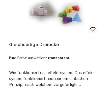
blau, rot, grün) Als Ergänzung zu den
Baukästen oder einfach als Startset zum Testen.
Video Link: http://vimeo.com/75240404 (Link
kopieren - neuen Tab öffnen - einfügen -
anschauen)Ergänzende Elemente oder als
Starterset für das effekt-system
Gleichseitige Dreiecke
Bitte Farbe auswählen::
transparent
Wie funktioniert das effekt-system Das effekt-
system funktioniert nach einem einfachen
Prinzip, nach welchem vorgefertigte
Flächenelemente mit Hilfe von Gummiringen zu
ebenen Figuren oder zu stabilen geometrischen
Körpern zusammengefügt werden. Dabei
werden immer genau zwei Flächen mit einem