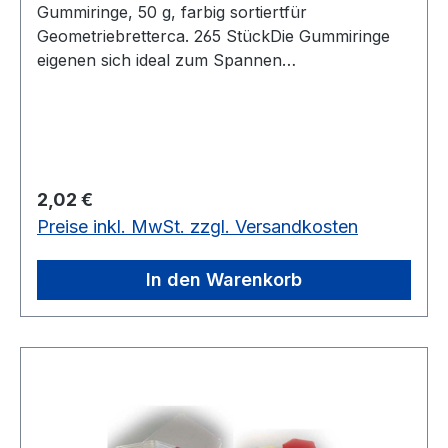
Gummiringe, 50 g, farbig sortiertfür
Geometriebretterca. 265 StückDie Gummiringe
eigenen sich ideal zum Spannen
unterschiedlicher Formen auf dem
Geometriebrett.Ca. 265 Gummiringe für die
unterschiedlichsten Einsatzbereiche. In 5
verschiedene Farben und 4 Größen ist für eine
individuelle Auswahlmöglichkeit gesorgtfür
Regulärer Preis:
2,02 €
Geometriebretter ca. 265 Stück
Preise inkl. MwSt. zzgl. Versandkosten
In den Warenkorb