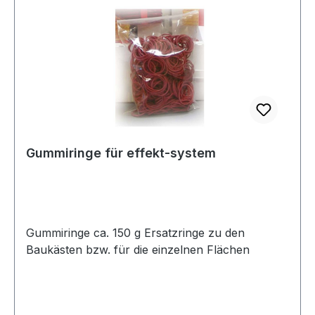
auf einen Tisch legen. Quadrate 10 Stück
transparent oder farbig (gelb, blau, rot, grün)
Als Ergänzung zu den Baukästen oder einfach
als Startset zum Testen. Video Link:
http://vimeo.com/75240404 (Link kopieren -
neuen Tab öffnen - einfügen -
anschauen)Ergänzende Elemente oder als
Starterset für das effekt-system
Gummiringe für effekt-system
Gummiringe ca. 150 g Ersatzringe zu den
Baukästen bzw. für die einzelnen Flächen