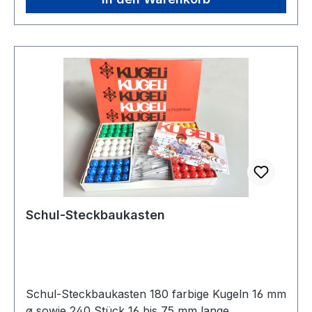
man die beiden Flächen mit ihrer Rückseite direkt
aufeinander legt. Alternativ dazu, kann man die
zu verbindenden Flächen auch nebeneinander
auf einen Tisch legen. Rechtecke 10 Stück
transparent oder farbig (gelb, blau, rot, grün)
Als Ergänzung zu den Baukästen oder einfach
als Startset zum Testen. Video Link:
http://vimeo.com/75240404 (Link kopieren -
neuen Tab öffnen - einfügen -
anschauen)Ergänzende Elemente oder als
Starterset für das effekt-system
Schul-Steckbaukasten
Schul-Steckbaukasten 180 farbige Kugeln 16 mm
ø sowie 240 Stück 16 bis 75 mm lange