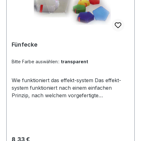
Fünfecke
Bitte Farbe auswählen::
transparent
Wie funktioniert das effekt-system Das effekt-
system funktioniert nach einem einfachen
Prinzip, nach welchem vorgefertigte
Flächenelemente mit Hilfe von Gummiringen zu
ebenen Figuren oder zu stabilen geometrischen
Körpern zusammengefügt werden. Dabei
werden immer genau zwei Flächen mit einem
Gummiring verbunden. Das ist fachlich
Regulärer Preis:
8,33 €
interessant: Es wird nämlich anschaulich, dass