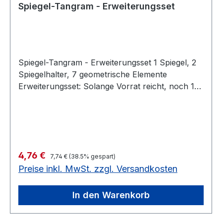
Spiegel-Tangram - Erweiterungsset
Spiegel-Tangram - Erweiterungsset 1 Spiegel, 2
Spiegelhalter, 7 geometrische Elemente
Erweiterungsset: Solange Vorrat reicht, noch 1
Stück auf Lager 7 Plättchen, 1
SpiegelGeometrische Formen spielerisch
entdecken Solange Vorrat reicht
Regulärer Preis:
Verkaufspreis:
4,76 €
7,74 €
(38.5% gespart)
Preise inkl. MwSt. zzgl. Versandkosten
In den Warenkorb