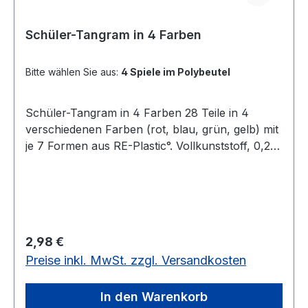
Schüler-Tangram in 4 Farben
Bitte wählen Sie aus:
4 Spiele im Polybeutel
Schüler-Tangram in 4 Farben 28 Teile in 4
verschiedenen Farben (rot, blau, grün, gelb) mit
je 7 Formen aus RE-Plastic°. Vollkunststoff, 0,2
cm dick. Im Basisformat 10 x 10 cm. Verpackt im
Polybeutel oder in Schachtel (Solange Vorrat
reicht) In verschiedenen Ausführungen: - 4
Spiele je 7-teilig, 28 Teile im Polybeutel - 4 Spiele
je 7-teilig, 28 Teile in der Schachtel mit 9
Regulärer Preis:
2,98 €
Vorlagen Solange Vorrat reicht noch 6 Stück auf
Preise inkl. MwSt. zzgl. Versandkosten
Lager - Eigenes, kreatives Erstellen von Figuren
und Mustern aktiv- entdeckender Zugang zur
Geometrie - Zusammenlegen von sieben Teilen
In den Warenkorb