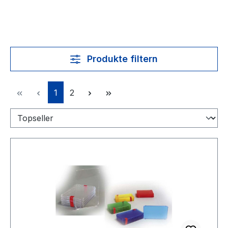
Produkte filtern
Seite
Seite
1
2