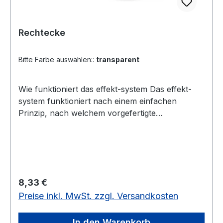
Rechtecke
Bitte Farbe auswählen::
transparent
Wie funktioniert das effekt-system Das effekt-
system funktioniert nach einem einfachen
Prinzip, nach welchem vorgefertigte
Flächenelemente mit Hilfe von Gummiringen zu
ebenen Figuren oder zu stabilen geometrischen
Körpern zusammengefügt werden. Dabei
werden immer genau zwei Flächen mit einem
Gummiring verbunden. Das ist fachlich
Regulärer Preis:
8,33 €
interessant: Es wird nämlich anschaulich, dass
Preise inkl. MwSt. zzgl. Versandkosten
jeweils 2 Seiten der Begrenzungsflächen zu
einer Kante des Körpers verschmelzen. Man
kann den Gummiring einfach einhängen, wenn
In den Warenkorb