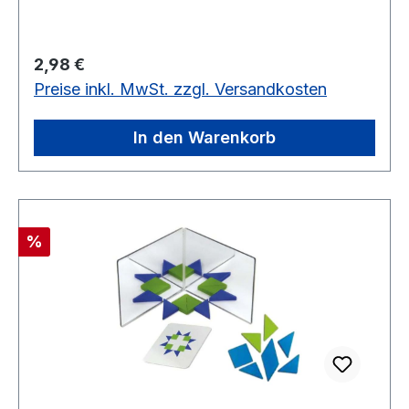
Regulärer Preis:
2,98 €
Preise inkl. MwSt. zzgl. Versandkosten
In den Warenkorb
Rabatt
%