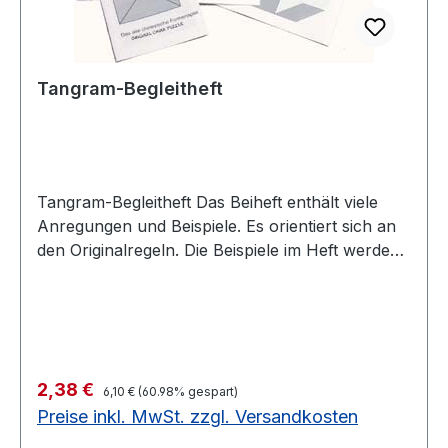
Tangram-Begleitheft
Tangram-Begleitheft Das Beiheft enthält viele
Anregungen und Beispiele. Es orientiert sich an
den Originalregeln. Die Beispiele im Heft werden
aus allen 7 Formen gebildet. Um den Zugang zu
den verschiedenen Formen zu erleichtern, ist
jedem Tangramspiel ein Übungsbogen
(Kopiervorlage) eigefügt, dessen Bilder genau
auf die Formen des Spiels abgestimmt sind.
Regulärer Preis:
Verkaufspreis:
2,38 €
Solange Vorrat reicht noch 2 Stück auf Lager
6,10 €
(60.98% gespart)
Preise inkl. MwSt. zzgl. Versandkosten
Tangram-Heft-Beispielseitenfür Lehrer und
Schüler passend für die Tangram-Spiele