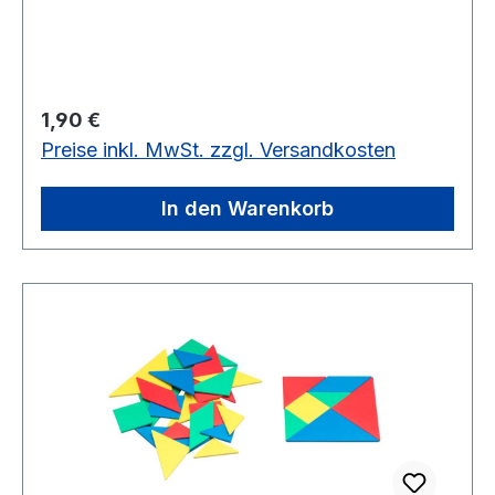
Stück auf Lager
Regulärer Preis:
1,90 €
Preise inkl. MwSt. zzgl. Versandkosten
In den Warenkorb