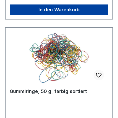
Fantasie und Kreativität geometrische Figuren
oder figürliche Darstellungen gelegt werden.
In den Warenkorb
Dabei muss der Lehrer selbst entscheiden, ob er
die strenge Regel strikt einhalten will: Jede Figur
soll aus allen 7 Formen entstehen. Solange
Vorrat reicht noch 2 Stück auf Lager Alter: Ab 3
Jahre Warnhinweis: Achtung! nicht geeignet für
Kinder unter 3 Jahren. - Kleinteile10 x 10 cm, 2
mm stark, 28 Teile Solange Vorrat reicht noch 2
Stück auf Lager Tangram-Heft-Bsp.pdf
Gummiringe, 50 g, farbig sortiert