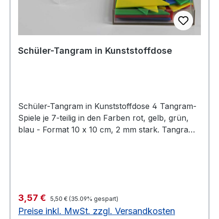
Schüler-Tangram in Kunststoffdose
Schüler-Tangram in Kunststoffdose 4 Tangram-
Spiele je 7-teilig in den Farben rot, gelb, grün,
blau - Format 10 x 10 cm, 2 mm stark. Tangram
aus durchgefärbtem Kunststoff. Bestellen Sie
dazu das Tangram-Begleitheft für Lehrer und
Schüler (5401792). Tangram - das jahrtausend
alte chinesische Formenspiel - ist ein
Legepuzzle, aber sein Charakter ist anders als
Regulärer Preis:
Verkaufspreis:
3,57 €
der europäischer Puzzlespiele. Aus den immer
5,50 €
(35.09% gespart)
Preise inkl. MwSt. zzgl. Versandkosten
gleichbleibenden 7 Grundformen können mit