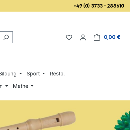
+49 (0) 3733 - 288610
Du hast 0 Produkte au
War
0,00 €
 Bildung
Sport
Restp.
on
Mathe