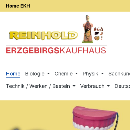
Home EKH
m Hauptinhalt springen
Zur Suche springen
Zur Hauptnavigation springen
Home
Biologie
Chemie
Physik
Sachkun
Technik / Werken / Basteln
Verbrauch
Deuts