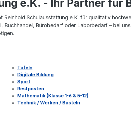
ng e.K. - Ihr Partner für
eht Reinhold Schulausstattung e.K. für qualitativ hoch
 Buchhandel, Bürobedarf oder Laborbedarf – bei uns fi
tigen.
Tafeln
Digitale Bildung
Sport
Restposten
Mathematik (Klasse 1-6 & 5-12)
Technik / Werken / Basteln