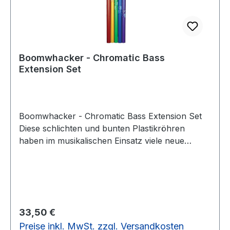
Boomwhacker - Chromatic Bass
Extension Set
Boomwhacker - Chromatic Bass Extension Set
Diese schlichten und bunten Plastikröhren
haben im musikalischen Einsatz viele neue
Möglichkeiten geschaffen. Man kann sich
melodiös den Rücken hauen (massieren) lassen,
auf Tischkanten Lieder spielen und Tonhöhen
nach Längen und Farben verteilen. Stöpselt man
eine Kappe auf ein Ende, senkt sich der Ton der
Regulärer Preis:
33,50 €
Röhre um eine Oktave. Spielerischer kann der
Preise inkl. MwSt. zzgl. Versandkosten
Umgang mit Musik kaum sein. Im Netz verpackt.