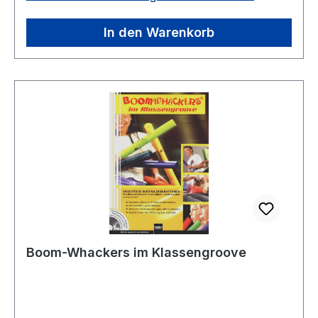
Chromatischer Ergänzungssatz mit 5 Röhren, ø
4,5 cm, für 5103890, Töne: cis, dis, fis, gis,
In den Warenkorb
bChromatischer Ergänzung zu 5103890
Boom-Whackers im Klassengroove