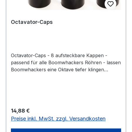
Octavator-Caps
Octavator-Caps - 8 aufsteckbare Kappen -
passend für alle Boomwhackers Röhren - lassen
Boomwhackers eine Oktave tiefer klingen
Stöpselt man eine Kappe auf ein Ende, senkt
sich der Ton der Rohre um eine Oktave.Set mit 8
Kappen
Regulärer Preis:
14,88 €
Preise inkl. MwSt. zzgl. Versandkosten