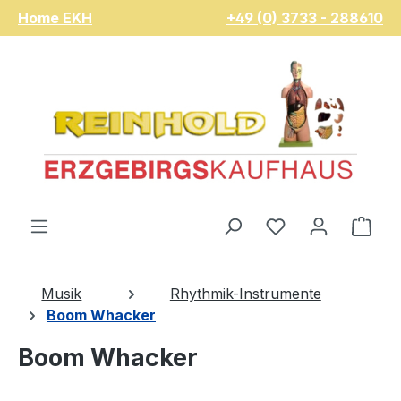
Home EKH
+49 (0) 3733 - 288610
Zum Hauptinhalt springen
Du hast 0 Pro
War
Musik
Rhythmik-Instrumente
Boom Whacker
Boom Whacker