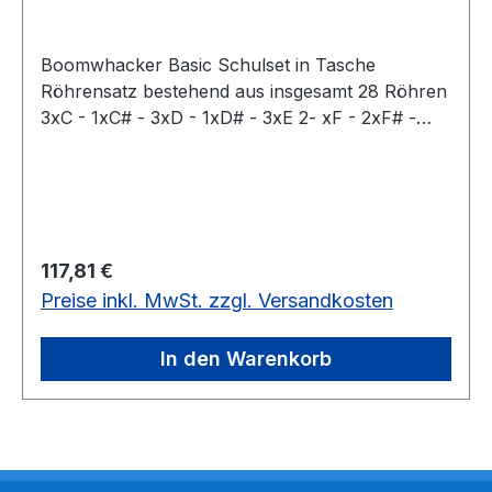
Boomwhacker Basic Schulset in Tasche
Röhrensatz bestehend aus insgesamt 28 Röhren
3xC - 1xC# - 3xD - 1xD# - 3xE 2- xF - 2xF# -
3xG - 1xG# - 3xA - 2xA# - 2xBb - 2xB - 2x H -
2xC" zwei Satz (insgesamt 16 Stück) Octavator
Caps Boomwhackers Tasche für 28 Röhren28
Röhren, 16 Octavator Caps und Tasche
Regulärer Preis:
117,81 €
Preise inkl. MwSt. zzgl. Versandkosten
In den Warenkorb