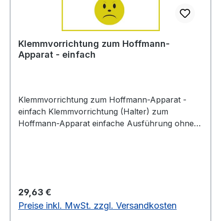
Stativaufbau(ohne Halter)
Klemmvorrichtung zum Hoffmann-
Apparat - einfach
Klemmvorrichtung zum Hoffmann-Apparat -
einfach Klemmvorrichtung (Halter) zum
Hoffmann-Apparat einfache Ausführung ohne
Stativaufbau + ohne Wasserzersetzer
Stativaufbau für Klemmvorrichtung: 5800852
Regulärer Preis:
29,63 €
Preise inkl. MwSt. zzgl. Versandkosten