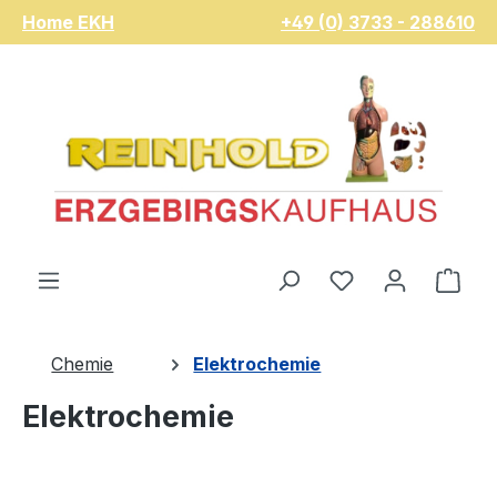
Home EKH
+49 (0) 3733 - 288610
Zum Hauptinhalt springen
Du hast 0 Pro
War
Chemie
Elektrochemie
Elektrochemie