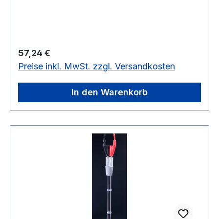
Reagenzgläsern.Technische Daten:
Abmessungen: 120 x 80 mm Øfür
Schülerversuche
Regulärer Preis:
57,24 €
Preise inkl. MwSt. zzgl. Versandkosten
In den Warenkorb