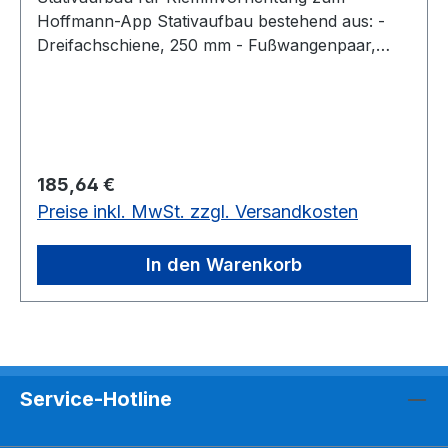
Hoffmann-App Stativaufbau bestehend aus: -
Dreifachschiene, 250 mm - Fußwangenpaar,
Leichtmetall, Ausladung: 250 mm -
Schnellspannreiter, Messing, mit Klemmbacken -
Stativrohr, Edelstahl 18/8, Durchmesser: 13 mm,
750 mm, Wandstärke: 1 mm
Regulärer Preis:
185,64 €
Preise inkl. MwSt. zzgl. Versandkosten
In den Warenkorb
Service-Hotline