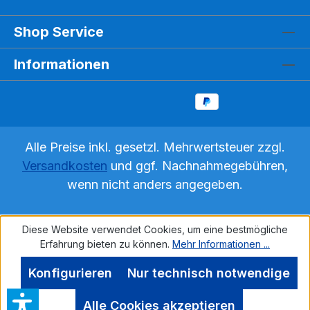
Modell beinhaltet folgende Einzelmodelle: -
Aufbau des Blütenstandes, 10fache
Shop Service
Vergrößerung - Aufbau der Einzelblüte, 20fache
Vergrößerung - Aufbau des Samenkorns mit
Informationen
Flugorgan, 20fache Vergrößerung Alle Einzel-
Modelle sind aus robustem Kunststoff gefertigt
und stehen stabil auf einem Sockel. Gewicht 2,4
kg Produktblatt-Blütenmodell-Löwenzahn10-
fache und 20-fache Vergrößerung
Alle Preise inkl. gesetzl. Mehrwertsteuer zzgl.
Versandkosten
und ggf. Nachnahmegebühren,
wenn nicht anders angegeben.
Diese Website verwendet Cookies, um eine bestmögliche
Erfahrung bieten zu können.
Mehr Informationen ...
Konfigurieren
Nur technisch notwendige
Alle Cookies akzeptieren