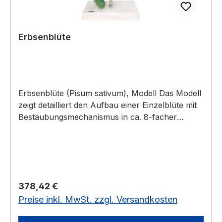
Erbsenblüte
Erbsenblüte (Pisum sativum), Modell Das Modell
zeigt detailliert den Aufbau einer Einzelblüte mit
Bestäubungsmechanismus in ca. 8-facher
Vergrößerung. Die detailgetreue Ausarbeitung ist
zur Veranschaulichung in 12 Teile zerlegbar. Auf
dem Sockel ist zusätzlich eine aufgeschnittene
reife Erbenschote in 3-facher Vergrößerung
dargestellt. Abmessungen: ca.25 x 20 x 35 cm
Regulärer Preis:
378,42 €
Produktblatt-Blütenmodell-Erbse12 Teile, 3-
Preise inkl. MwSt. zzgl. Versandkosten
facher Vergrößerung