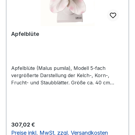
Hand, das die Blüte und ihre Eigenschaften so
realistisch wie möglich zeigt. Bitte beachten Sie:
Der gelbe Blütenstaub ist nicht als gefährlich
eingestuft und kann einfach mit Wasser ab- bzw.
ausgewaschen werden. Gewicht 0,75 kg
Apfelblüte
Produktblatt-Blütenmodell-Kartoffel8-fache
Größe
Apfelblüte (Malus pumila), Modell 5-fach
vergrößerte Darstellung der Kelch-, Korn-,
Frucht- und Staubblätter. Größe ca. 40 cm
Gewicht ca. 04, kg Produktblatt-Blütenmodell-
Apfelblüte5-fache Vergrößerung
Regulärer Preis:
307,02 €
Preise inkl. MwSt. zzgl. Versandkosten