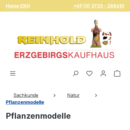
Home EKH
+49 (0) 3733 - 288610
Zum Hauptinhalt springen
Du hast 0 Pro
War
Sachkunde
Natur
Pflanzenmodelle
Pflanzenmodelle