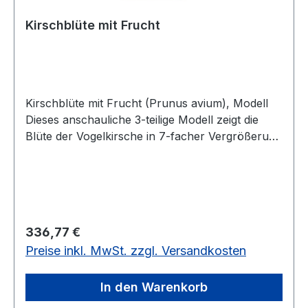
Kirschblüte mit Frucht
Kirschblüte mit Frucht (Prunus avium), Modell
Dieses anschauliche 3-teilige Modell zeigt die
Blüte der Vogelkirsche in 7-facher Vergrößerung
sowie eine Kirschfrucht in 3-facher
Vergrößerung. Die Kirschblüte lässt sich in 2
Hälften zerlegen, so dass der herausnehmbare
Fruchtknoten mit Griffel und Narbe sichtbar
wird. Größe: ca. 32,5 cm Gewicht: ca. 1 kg
Regulärer Preis:
336,77 €
Produktblatt-Blütenmodell-Kirschblüte3-teiliges
Preise inkl. MwSt. zzgl. Versandkosten
Modell, 3-fache Vergrößerung
In den Warenkorb