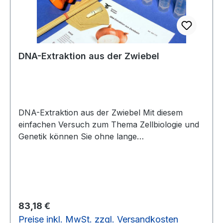
Mikropipetten mit Spitzen
DNA-Extraktion aus der Zwiebel
DNA-Extraktion aus der Zwiebel Mit diesem
einfachen Versuch zum Thema Zellbiologie und
Genetik können Sie ohne lange
Vorbereitungszeit in einer Schulstunde
chromosomale DNA aus einer Zwiebel isolieren.
Nach Aufschluss der Zellen wird DNA ausgefällt
und damit sichtbar. 5 Schülergruppen können
parallel arbeiten, ausreichend für 15
Regulärer Preis:
83,18 €
Einzelversuche. Inhalt: 2x 40 ml Zell-Lysepuffer
Preise inkl. MwSt. zzgl. Versandkosten
(10-fach konz.), 500 mg Proteasegemisch, 5