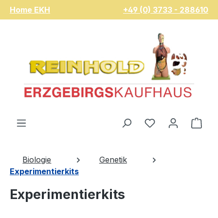
Home EKH
+49 (0) 3733 - 288610
Zum Hauptinhalt springen
Du hast 0 Pro
War
Biologie
Genetik
Experimentierkits
Experimentierkits