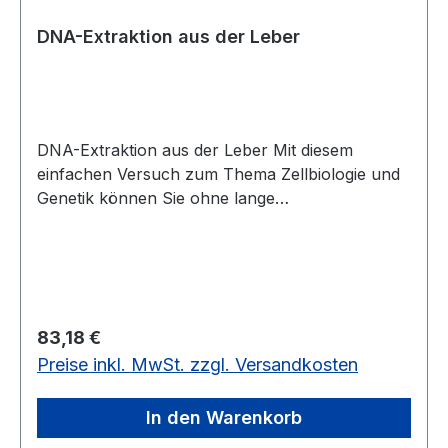
DNA-Extraktion aus der Leber
DNA-Extraktion aus der Leber Mit diesem
einfachen Versuch zum Thema Zellbiologie und
Genetik können Sie ohne lange
Vorbereitungszeit in einer Schulstunde
chromosomale DNA aus einer Leber isolieren.
Nach Aufschluss der Zellen wird DNA ausgefällt
und damit sichtbar. 5 Schülergruppen können
parallel arbeiten, ausreichend für 15
Regulärer Preis:
83,18 €
Einzelversuche. Inhalt: 2x 40 ml Zell-Lysepuffer
Preise inkl. MwSt. zzgl. Versandkosten
(10-fach konz.) 500 mg Proteasegemisch 5
Trichter 15 Flachbodenröhrchen 15 Papierfilter
15 Holzstäbchen ausführliche Versuchsanleitung
In den Warenkorb