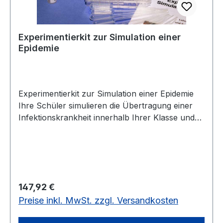
20 Stück Filterpapier, 1x Methylenblau-Lösung
(5 ml), ausführliche Anleitung.
Experimentierkit zur Simulation einer
Epidemie
Experimentierkit zur Simulation einer Epidemie
Ihre Schüler simulieren die Übertragung einer
Infektionskrankheit innerhalb Ihrer Klasse und
bestimmen die Quelle der Infektion. Sie erfassen
exponentielles Wachstum und stellen es grafisch
dar. Die Materialien sind für 30 Schüler
vorgesehen. Ausführliche Anleitung für Lehrer
und Schüler.
Regulärer Preis:
147,92 €
Preise inkl. MwSt. zzgl. Versandkosten