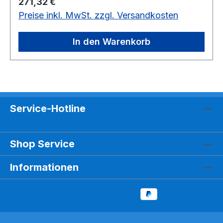
Regulärer Preis:
271,32 €
Ausführliche Anleitung für Lehrer und Schüler
Preise inkl. MwSt. zzgl. Versandkosten
Das Material ist für 10 Schülergruppen
vorgesehenfür 10 Schülergruppen
In den Warenkorb
Service-Hotline
Shop Service
Informationen